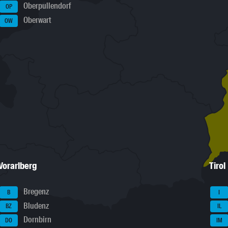
Oberpullendorf
OP
Oberwart
OW
Vorarlberg
Tirol
Bregenz
B
I
Bludenz
BZ
IL
Dornbirn
DO
IM