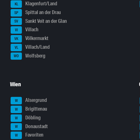
Klagenfurt/Land
KL
Spittal an der Drau
SP
Sankt Veit an der Glan
SV
Villach
VI
Völkermarkt
VK
Villach/Land
VL
Wolfsberg
WO
Wien
Alsergrund
W
Brigittenau
W
Döbling
W
Donaustadt
W
Favoriten
W