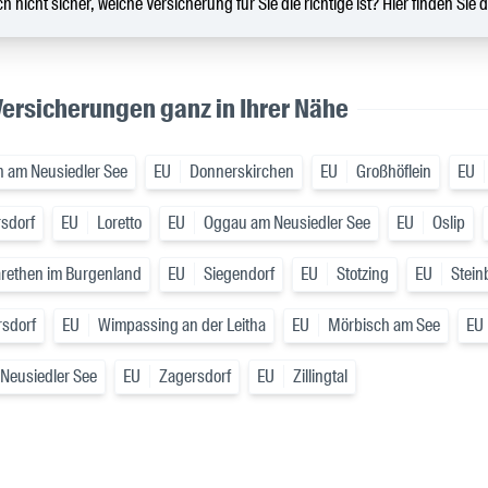
ch nicht sicher, welche Versicherung für Sie die richtige ist? Hier finden Sie 
Versicherungen ganz in Ihrer Nähe
n am Neusiedler See
EU
Donnerskirchen
EU
Großhöflein
EU
rsdorf
EU
Loretto
EU
Oggau am Neusiedler See
EU
Oslip
rethen im Burgenland
EU
Siegendorf
EU
Stotzing
EU
Stein
sdorf
EU
Wimpassing an der Leitha
EU
Mörbisch am See
EU
Neusiedler See
EU
Zagersdorf
EU
Zillingtal