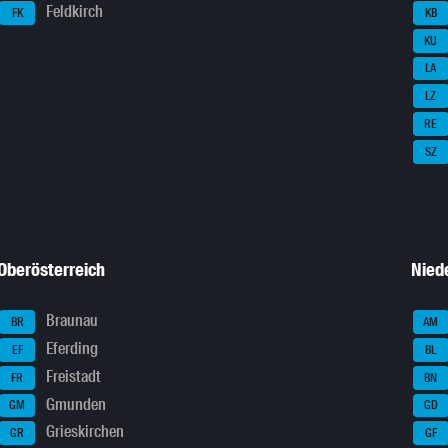
Feldkirch
FK
KB
KU
LA
LZ
RE
SZ
Oberösterreich
Nied
Braunau
BR
AM
Eferding
EF
BL
Freistadt
FR
BN
Gmunden
GM
GD
Grieskirchen
GR
GF