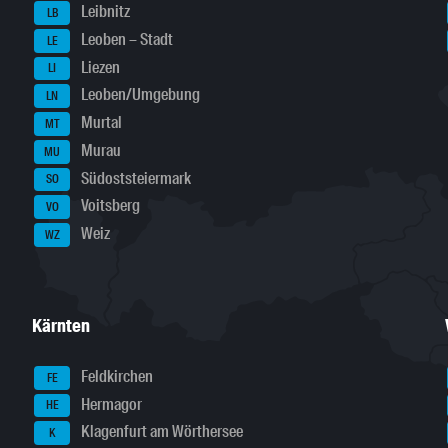
Leibnitz
LB
Leoben – Stadt
LE
Liezen
LI
Leoben/Umgebung
LN
Murtal
MT
Murau
MU
Südoststeiermark
SO
Voitsberg
VO
Weiz
WZ
Kärnten
Feldkirchen
FE
Hermagor
HE
Klagenfurt am Wörthersee
K