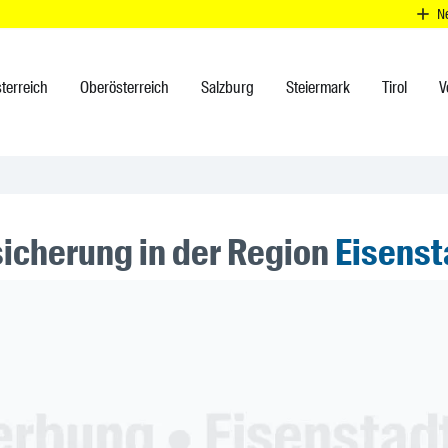
N
terreich
Oberösterreich
Salzburg
Steiermark
Tirol
V
sicherung in der Region
Eisens
ner