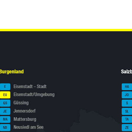
Burgenland
Salz
Eisenstadt – Stadt
E
HA
Eisenstadt/Umgebung
EU
JO
Güssing
GS
S
Jennersdorf
JE
SL
Mattersburg
MA
TA
Neusiedl am See
ND
ZE