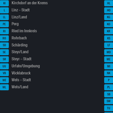
Kirchdorf an der Krems
KI
HL
Linz – Stadt
L
HO
Linz/Land
LL
KG
Perg
PE
KO
Ried im Innkreis
RI
KR
Rohrbach
RO
KS
Schärding
SD
LF
Steyr/Land
SE
MD
Steyr – Stadt
SR
ME
Urfahr/Umgebung
UU
MI
Vöcklabruck
VB
NK
Wels – Stadt
WE
P
Wels/Land
WL
PL
SB
SW
TU