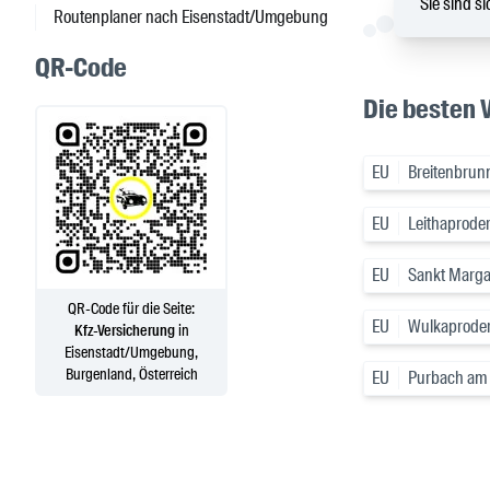
Sie sind si
Routenplaner nach Eisenstadt/Umgebung
QR-Code
Die besten 
EU
Breitenbrun
EU
Leithaprode
EU
Sankt Marga
QR-Code für die Seite:
EU
Wulkaproder
Kfz-Versicherung
in
Eisenstadt/Umgebung,
Burgenland, Österreich
EU
Purbach am 