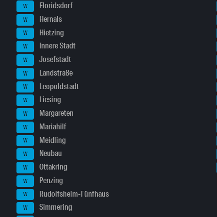
Floridsdorf
W
Hernals
W
Hietzing
W
Innere Stadt
W
Josefstadt
W
Landstraße
W
Leopoldstadt
W
Liesing
W
Margareten
W
Mariahilf
W
Meidling
W
Neubau
W
Ottakring
W
Penzing
W
Rudolfsheim-Fünfhaus
W
Simmering
W