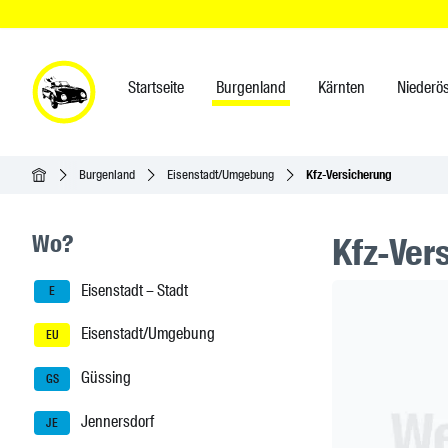
Startseite
Burgenland
Kärnten
Niederös
Startseite
Burgenland
Eisenstadt/Umgebung
Kfz-Versicherung
Seitenleisten-Navigation
Wo?
Kfz-Ver
Eisenstadt – Stadt
Header Ban
E
Eisenstadt/Umgebung
EU
Güssing
GS
Jennersdorf
JE