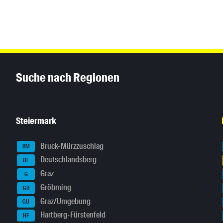
Inhaltsinformationen
Suche nach Regionen
Steiermark
Bruck-Mürzzuschlag
BM
Deutschlandsberg
DL
Graz
G
Gröbming
GB
Graz/Umgebung
GU
Hartberg-Fürstenfeld
HF