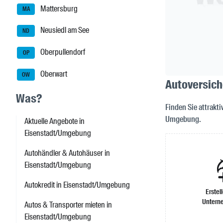
Mattersburg
MA
Neusiedl am See
ND
Oberpullendorf
OP
Oberwart
OW
Autoversich
Was?
Finden Sie attrakt
Umgebung.
Aktuelle Angebote in
Eisenstadt/Umgebung
Autohändler & Autohäuser in
Eisenstadt/Umgebung
Autokredit in Eisenstadt/Umgebung
Erstel
Untern
Autos & Transporter mieten in
Eisenstadt/Umgebung