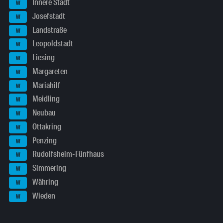
Innere Stadt
W
Josefstadt
W
Landstraße
W
Leopoldstadt
W
Liesing
W
Margareten
W
Mariahilf
W
Meidling
W
Neubau
W
Ottakring
W
Penzing
W
Rudolfsheim-Fünfhaus
W
Simmering
W
Währing
W
Wieden
W