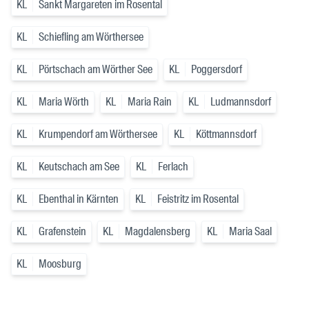
KL
Sankt Margareten im Rosental
KL
Schiefling am Wörthersee
KL
Pörtschach am Wörther See
KL
Poggersdorf
KL
Maria Wörth
KL
Maria Rain
KL
Ludmannsdorf
KL
Krumpendorf am Wörthersee
KL
Köttmannsdorf
KL
Keutschach am See
KL
Ferlach
KL
Ebenthal in Kärnten
KL
Feistritz im Rosental
KL
Grafenstein
KL
Magdalensberg
KL
Maria Saal
KL
Moosburg