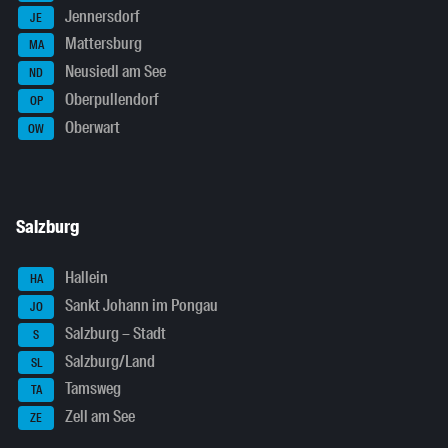
Jennersdorf
JE
Mattersburg
MA
Neusiedl am See
ND
Oberpullendorf
OP
Oberwart
OW
Salzburg
Hallein
HA
Sankt Johann im Pongau
JO
Salzburg – Stadt
S
Salzburg/Land
SL
Tamsweg
TA
Zell am See
ZE