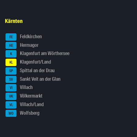
Kärnten
Feldkirchen
FE
Hermagor
HE
Klagenfurt am Wörthersee
K
Klagenfurt/Land
KL
Spittal an der Drau
SP
Sankt Veit an der Glan
SV
Villach
VI
Völkermarkt
VK
Villach/Land
VL
Wolfsberg
WO