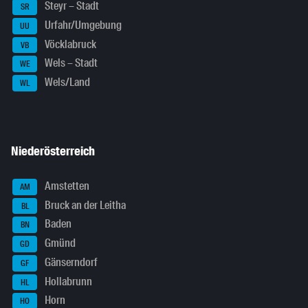
Steyr – Stadt
SR
Urfahr/Umgebung
UU
Vöcklabruck
VB
Wels – Stadt
WE
Wels/Land
WL
Niederösterreich
Amstetten
AM
Bruck an der Leitha
BL
Baden
BN
Gmünd
GD
Gänserndorf
GF
Hollabrunn
HL
Horn
HO