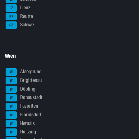
Lienz
LZ
Reutte
RE
Schwaz
SZ
Wien
Alsergrund
W
Brigittenau
W
Döbling
W
Donaustadt
W
Favoriten
W
Floridsdorf
W
Hernals
W
Hietzing
W