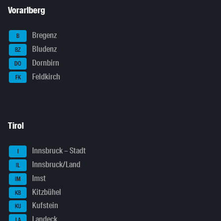
Vorarlberg
Bregenz
B
Bludenz
BZ
Dornbirn
DO
Feldkirch
FK
Tirol
Innsbruck – Stadt
I
Innsbruck/Land
IL
Imst
IM
Kitzbühel
KB
Kufstein
KU
Landeck
LA