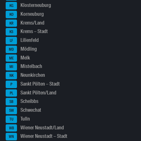
Klosterneuburg
KG
Korneuburg
KO
Krems/Land
KR
Krems – Stadt
KS
Lilienfeld
LF
Mödling
MD
Melk
ME
Mistelbach
MI
Neunkirchen
NK
Sankt Pölten – Stadt
P
Sankt Pölten/Land
PL
Scheibbs
SB
Schwechat
SW
Tulln
TU
Wiener Neustadt/Land
WB
Wiener Neustadt – Stadt
WN