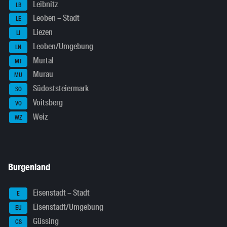
Leibnitz
LB
Leoben – Stadt
LE
Liezen
LI
Leoben/Umgebung
LN
Murtal
MT
Murau
MU
Südoststeiermark
SO
Voitsberg
VO
Weiz
WZ
Burgenland
Eisenstadt – Stadt
E
Eisenstadt/Umgebung
EU
Güssing
GS