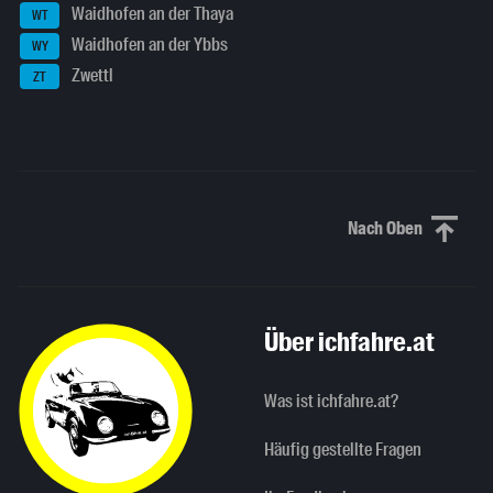
Waidhofen an der Thaya
WT
Waidhofen an der Ybbs
WY
Zwettl
ZT
Nach Oben
Nach oben sc
Über ichfahre.at
Was ist ichfahre.at?
Häufig gestellte Fragen