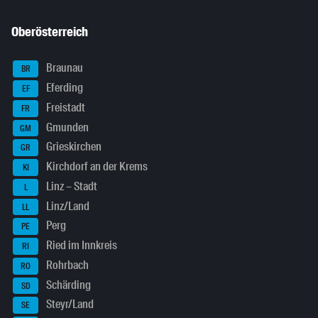
Oberösterreich
Braunau
BR
Eferding
EF
Freistadt
FR
Gmunden
GM
Grieskirchen
GR
Kirchdorf an der Krems
KI
Linz – Stadt
L
Linz/Land
LL
Perg
PE
Ried im Innkreis
RI
Rohrbach
RO
Schärding
SD
Steyr/Land
SE