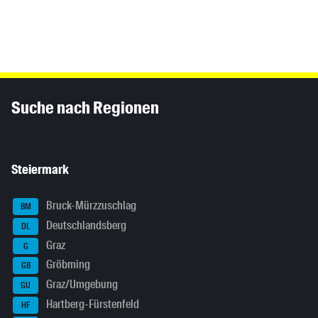
Inhaltsinformationen
Suche nach Regionen
Steiermark
Bruck-Mürzzuschlag
BM
Deutschlandsberg
DL
Graz
G
Gröbming
GB
Graz/Umgebung
GU
Hartberg-Fürstenfeld
HF