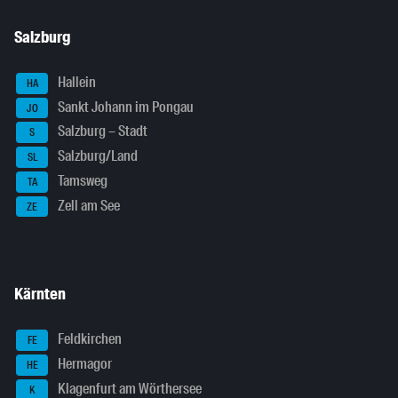
Salzburg
Hallein
HA
Sankt Johann im Pongau
JO
Salzburg – Stadt
S
Salzburg/Land
SL
Tamsweg
TA
Zell am See
ZE
Kärnten
Feldkirchen
FE
Hermagor
HE
Klagenfurt am Wörthersee
K