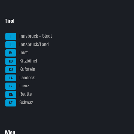
Tirol
Innsbruck – Stadt
I
Innsbruck/Land
IL
Imst
IM
Kitzbühel
KB
Kufstein
KU
Landeck
LA
Lienz
LZ
Reutte
RE
Schwaz
SZ
Wien