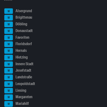
Alsergrund
W
Brigittenau
W
Döbling
W
Donaustadt
W
Favoriten
W
Floridsdorf
W
Hernals
W
Hietzing
W
Innere Stadt
W
Josefstadt
W
Landstraße
W
Leopoldstadt
W
Liesing
W
Margareten
W
Mariahilf
W