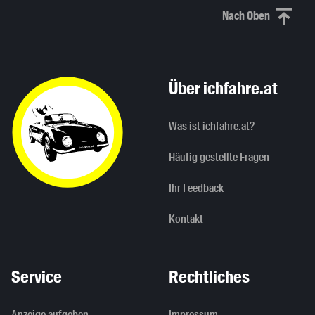
Nach Oben
Nach oben sc
Über ichfahre.at
Was ist ichfahre.at?
Häufig gestellte Fragen
Ihr Feedback
Kontakt
Service
Rechtliches
Anzeige aufgeben
Impressum