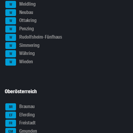
Meidling
W
Neubau
W
Ottakring
W
Penzing
W
Rudolfsheim-Fünfhaus
W
Simmering
W
Währing
W
Wieden
W
Oberösterreich
Braunau
BR
Eferding
EF
Freistadt
FR
Gmunden
GM