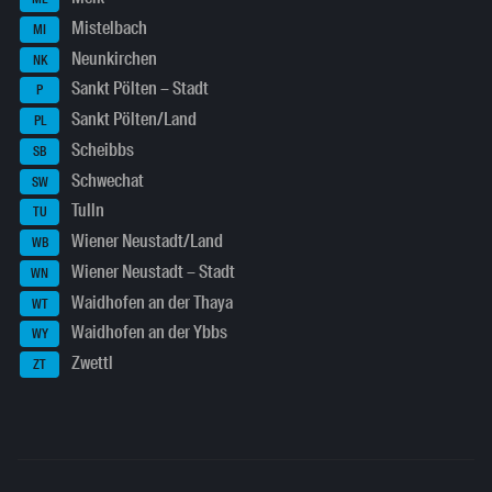
Mistelbach
MI
Neunkirchen
NK
Sankt Pölten – Stadt
P
Sankt Pölten/Land
PL
Scheibbs
SB
Schwechat
SW
Tulln
TU
Wiener Neustadt/Land
WB
Wiener Neustadt – Stadt
WN
Waidhofen an der Thaya
WT
Waidhofen an der Ybbs
WY
Zwettl
ZT