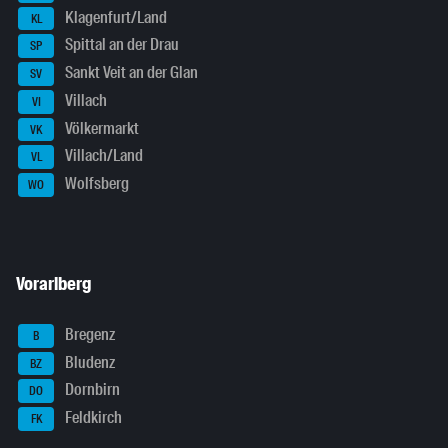
Klagenfurt/Land
KL
Spittal an der Drau
SP
Sankt Veit an der Glan
SV
Villach
VI
Völkermarkt
VK
Villach/Land
VL
Wolfsberg
WO
Vorarlberg
Bregenz
B
Bludenz
BZ
Dornbirn
DO
Feldkirch
FK