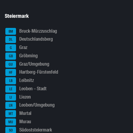
Steiermark
Bruck-Mürzzuschlag
BM
Deutschlandsberg
DL
Graz
G
Gröbming
GB
Graz/Umgebung
GU
Hartberg-Fürstenfeld
HF
Leibnitz
LB
Leoben – Stadt
LE
Liezen
LI
Leoben/Umgebung
LN
Murtal
MT
Murau
MU
Südoststeiermark
SO