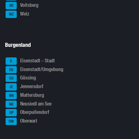
Voitsberg
VO
Weiz
WZ
Burgenland
Eisenstadt – Stadt
E
Eisenstadt/Umgebung
EU
Güssing
GS
Jennersdorf
JE
Mattersburg
MA
Neusiedl am See
ND
Oberpullendorf
OP
Oberwart
OW