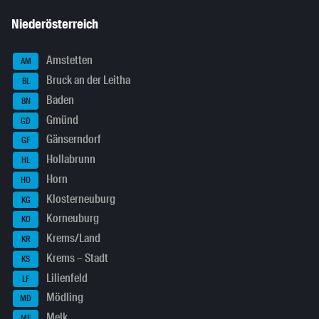
Niederösterreich
Amstetten
AM
Bruck an der Leitha
BL
Baden
BN
Gmünd
GD
Gänserndorf
GF
Hollabrunn
HL
Horn
HO
Klosterneuburg
KG
Korneuburg
KO
Krems/Land
KR
Krems – Stadt
KS
Lilienfeld
LF
Mödling
MD
Melk
ME