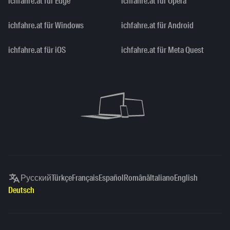
ichfahre.at für Edge
ichfahre.at für Opera
ichfahre.at für Windows
ichfahre.at für Android
ichfahre.at für iOS
ichfahre.at für Meta Quest
Русский
Türkçe
Français
Español
Română
Italiano
English
Deutsch