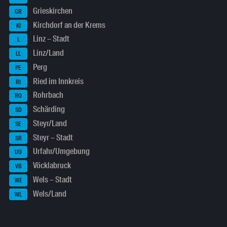
Grieskirchen
GR
Kirchdorf an der Krems
KI
Linz – Stadt
L
Linz/Land
LL
Perg
PE
Ried im Innkreis
RI
Rohrbach
RO
Schärding
SD
Steyr/Land
SE
Steyr – Stadt
SR
Urfahr/Umgebung
UU
Vöcklabruck
VB
Wels – Stadt
WE
Wels/Land
WL