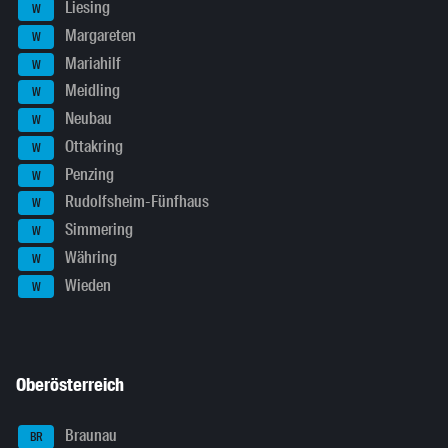
Liesing
W
Margareten
W
Mariahilf
W
Meidling
W
Neubau
W
Ottakring
W
Penzing
W
Rudolfsheim-Fünfhaus
W
Simmering
W
Währing
W
Wieden
W
Oberösterreich
Braunau
BR