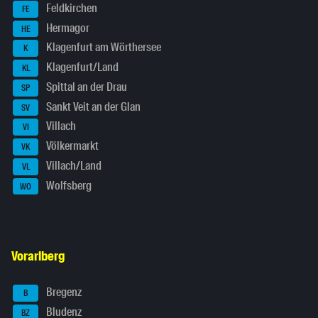
Feldkirchen
FE
Hermagor
HE
Klagenfurt am Wörthersee
K
Klagenfurt/Land
KL
Spittal an der Drau
SP
Sankt Veit an der Glan
SV
Villach
VI
Völkermarkt
VK
Villach/Land
VL
Wolfsberg
WO
Vorarlberg
Bregenz
B
Bludenz
BZ