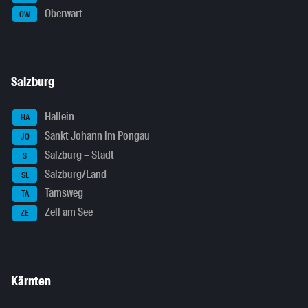
Oberwart
OW
Salzburg
Hallein
HA
Sankt Johann im Pongau
JO
Salzburg – Stadt
S
Salzburg/Land
SL
Tamsweg
TA
Zell am See
ZE
Kärnten