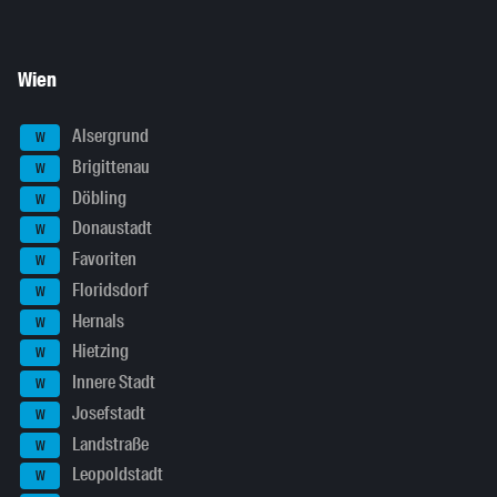
Wien
Alsergrund
W
Brigittenau
W
Döbling
W
Donaustadt
W
Favoriten
W
Floridsdorf
W
Hernals
W
Hietzing
W
Innere Stadt
W
Josefstadt
W
Landstraße
W
Leopoldstadt
W