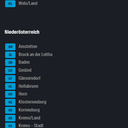
Wels/Land
WL
Niederösterreich
Amstetten
AM
Bruck an der Leitha
BL
Baden
BN
Gmünd
GD
Gänserndorf
GF
Hollabrunn
HL
Horn
HO
Klosterneuburg
KG
Korneuburg
KO
Krems/Land
KR
Krems – Stadt
KS