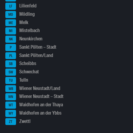
Lilienfeld
LF
Mödling
MD
Melk
ME
Mistelbach
MI
Neunkirchen
NK
Sankt Pölten – Stadt
P
Sankt Pölten/Land
PL
Scheibbs
SB
Schwechat
SW
Tulln
TU
Wiener Neustadt/Land
WB
Wiener Neustadt – Stadt
WN
Waidhofen an der Thaya
WT
Waidhofen an der Ybbs
WY
Zwettl
ZT