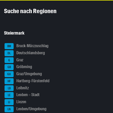
Inhaltsinformationen
Suche nach Regionen
Steiermark
Bruck-Mürzzuschlag
BM
Deutschlandsberg
DL
Graz
G
Gröbming
GB
Graz/Umgebung
GU
Hartberg-Fürstenfeld
HF
Leibnitz
LB
Leoben – Stadt
LE
Liezen
LI
Leoben/Umgebung
LN