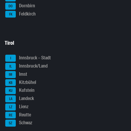
Dornbirn
DO
Feldkirch
FK
Tirol
Innsbruck – Stadt
I
Innsbruck/Land
IL
Imst
IM
Kitzbühel
KB
Kufstein
KU
Landeck
LA
Lienz
LZ
Reutte
RE
Schwaz
SZ