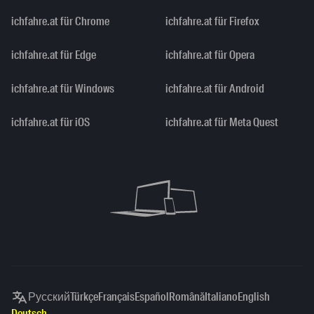
ichfahre.at für Chrome
ichfahre.at für Firefox
ichfahre.at für Edge
ichfahre.at für Opera
ichfahre.at für Windows
ichfahre.at für Android
ichfahre.at für iOS
ichfahre.at für Meta Quest
Русский
Türkçe
Français
Español
Română
Italiano
English
Deutsch