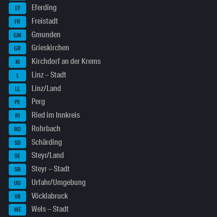
Eferding
EF
Freistadt
FR
Gmunden
GM
Grieskirchen
GR
Kirchdorf an der Krems
KI
Linz – Stadt
L
Linz/Land
LL
Perg
PE
Ried im Innkreis
RI
Rohrbach
RO
Schärding
SD
Steyr/Land
SE
Steyr – Stadt
SR
Urfahr/Umgebung
UU
Vöcklabruck
VB
Wels – Stadt
WE