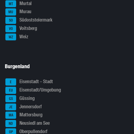
Murtal
MT
Murau
MU
Südoststeiermark
SO
Voitsberg
VO
Weiz
WZ
Burgenland
Eisenstadt – Stadt
E
Eisenstadt/Umgebung
EU
Güssing
GS
Jennersdorf
JE
Mattersburg
MA
Neusiedl am See
ND
Oberpullendorf
OP