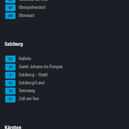
Oberpullendorf
OP
Oberwart
OW
Salzburg
Hallein
HA
Sankt Johann im Pongau
JO
Salzburg – Stadt
S
Salzburg/Land
SL
Tamsweg
TA
Zell am See
ZE
Kärnten