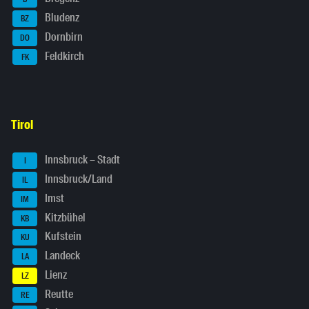
Bludenz
BZ
Dornbirn
DO
Feldkirch
FK
Tirol
Innsbruck – Stadt
I
Innsbruck/Land
IL
Imst
IM
Kitzbühel
KB
Kufstein
KU
Landeck
LA
Lienz
LZ
Reutte
RE