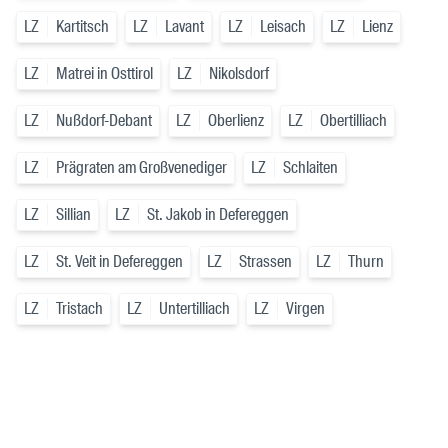
LZ
Kartitsch
LZ
Lavant
LZ
Leisach
LZ
Lienz
LZ
Matrei in Osttirol
LZ
Nikolsdorf
LZ
Nußdorf-Debant
LZ
Oberlienz
LZ
Obertilliach
LZ
Prägraten am Großvenediger
LZ
Schlaiten
LZ
Sillian
LZ
St. Jakob in Defereggen
LZ
St. Veit in Defereggen
LZ
Strassen
LZ
Thurn
LZ
Tristach
LZ
Untertilliach
LZ
Virgen