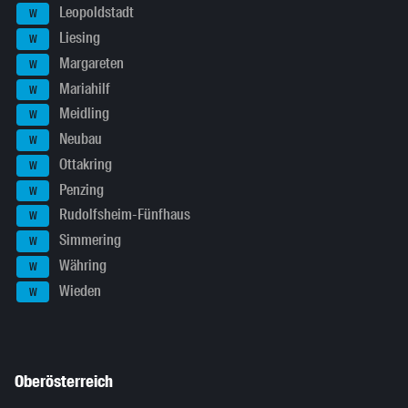
Leopoldstadt
W
Liesing
W
Margareten
W
Mariahilf
W
Meidling
W
Neubau
W
Ottakring
W
Penzing
W
Rudolfsheim-Fünfhaus
W
Simmering
W
Währing
W
Wieden
W
Oberösterreich