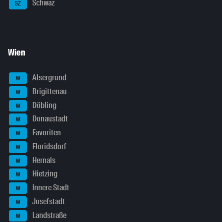
Schwaz
SZ
Wien
Alsergrund
W
Brigittenau
W
Döbling
W
Donaustadt
W
Favoriten
W
Floridsdorf
W
Hernals
W
Hietzing
W
Innere Stadt
W
Josefstadt
W
Landstraße
W