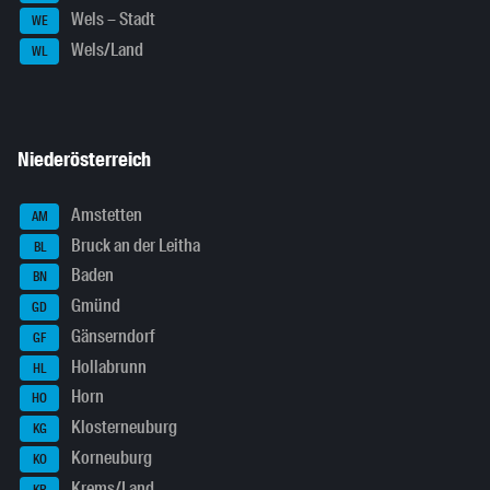
Wels – Stadt
WE
Wels/Land
WL
Niederösterreich
Amstetten
AM
Bruck an der Leitha
BL
Baden
BN
Gmünd
GD
Gänserndorf
GF
Hollabrunn
HL
Horn
HO
Klosterneuburg
KG
Korneuburg
KO
Krems/Land
KR