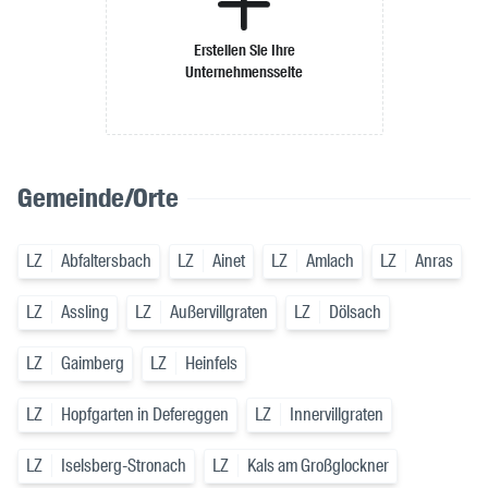
Erstellen Sie Ihre
Unternehmensseite
Gemeinde/Orte
LZ
Abfaltersbach
LZ
Ainet
LZ
Amlach
LZ
Anras
LZ
Assling
LZ
Außervillgraten
LZ
Dölsach
LZ
Gaimberg
LZ
Heinfels
LZ
Hopfgarten in Defereggen
LZ
Innervillgraten
LZ
Iselsberg-Stronach
LZ
Kals am Großglockner