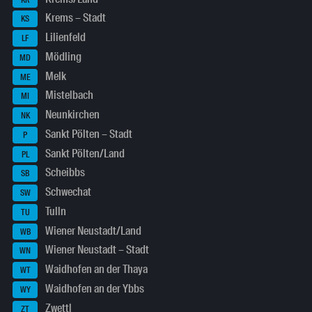
Krems – Stadt
KS
Lilienfeld
LF
Mödling
MD
Melk
ME
Mistelbach
MI
Neunkirchen
NK
Sankt Pölten – Stadt
P
Sankt Pölten/Land
PL
Scheibbs
SB
Schwechat
SW
Tulln
TU
Wiener Neustadt/Land
WB
Wiener Neustadt – Stadt
WN
Waidhofen an der Thaya
WT
Waidhofen an der Ybbs
WY
Zwettl
ZT