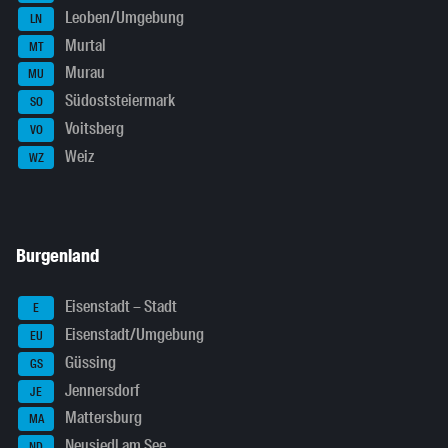
Leoben/Umgebung
LN
Murtal
MT
Murau
MU
Südoststeiermark
SO
Voitsberg
VO
Weiz
WZ
Burgenland
Eisenstadt – Stadt
E
Eisenstadt/Umgebung
EU
Güssing
GS
Jennersdorf
JE
Mattersburg
MA
Neusiedl am See
ND