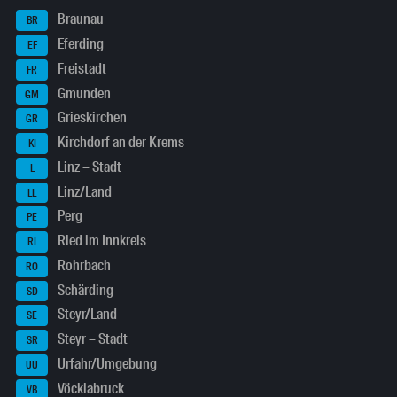
Braunau
BR
Eferding
EF
Freistadt
FR
Gmunden
GM
Grieskirchen
GR
Kirchdorf an der Krems
KI
Linz – Stadt
L
Linz/Land
LL
Perg
PE
Ried im Innkreis
RI
Rohrbach
RO
Schärding
SD
Steyr/Land
SE
Steyr – Stadt
SR
Urfahr/Umgebung
UU
Vöcklabruck
VB