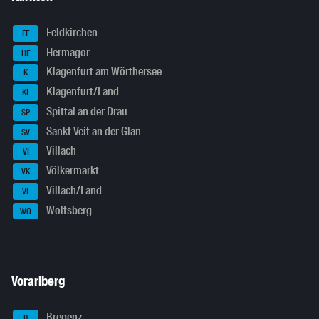
Feldkirchen
FE
Hermagor
HE
Klagenfurt am Wörthersee
K
Klagenfurt/Land
KL
Spittal an der Drau
SP
Sankt Veit an der Glan
SV
Villach
VI
Völkermarkt
VK
Villach/Land
VL
Wolfsberg
WO
Vorarlberg
Bregenz
B