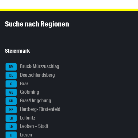
Inhaltsinformationen
Suche nach Regionen
Steiermark
Bruck-Mürzzuschlag
BM
Deutschlandsberg
DL
Graz
G
Gröbming
GB
Graz/Umgebung
GU
Hartberg-Fürstenfeld
HF
Leibnitz
LB
Leoben – Stadt
LE
Liezen
LI