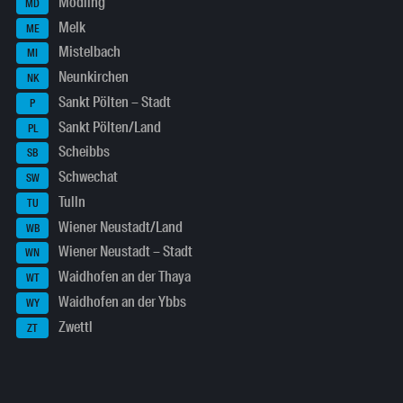
Mödling
MD
Melk
ME
Mistelbach
MI
Neunkirchen
NK
Sankt Pölten – Stadt
P
Sankt Pölten/Land
PL
Scheibbs
SB
Schwechat
SW
Tulln
TU
Wiener Neustadt/Land
WB
Wiener Neustadt – Stadt
WN
Waidhofen an der Thaya
WT
Waidhofen an der Ybbs
WY
Zwettl
ZT