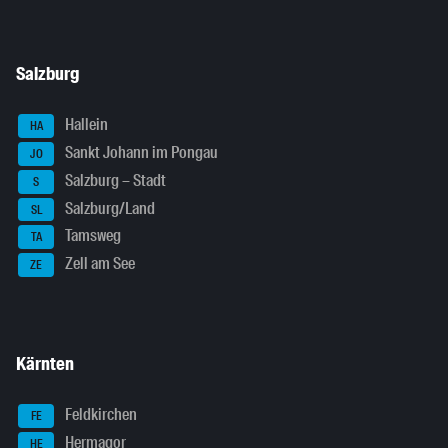
Salzburg
Hallein
HA
Sankt Johann im Pongau
JO
Salzburg – Stadt
S
Salzburg/Land
SL
Tamsweg
TA
Zell am See
ZE
Kärnten
Feldkirchen
FE
Hermagor
HE