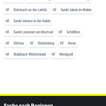
HF
Rohrbach an der Lafnitz
HF
Sankt Jakob im Walde
HF
Sankt Johann in der Haide
HF
Sankt Lorenzen am Wechsel
HF
Schäffern
HF
Söchau
HF
Stubenberg
HF
Vorau
HF
Waldbach-Mönichwald
HF
Wenigzell
Inhaltsinformationen
Suche nach Regionen