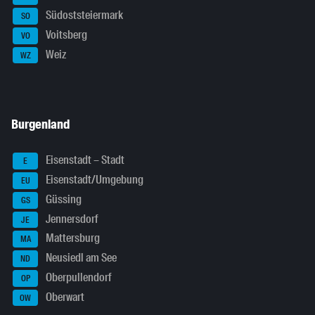
Südoststeiermark
SO
Voitsberg
VO
Weiz
WZ
Burgenland
Eisenstadt – Stadt
E
Eisenstadt/Umgebung
EU
Güssing
GS
Jennersdorf
JE
Mattersburg
MA
Neusiedl am See
ND
Oberpullendorf
OP
Oberwart
OW