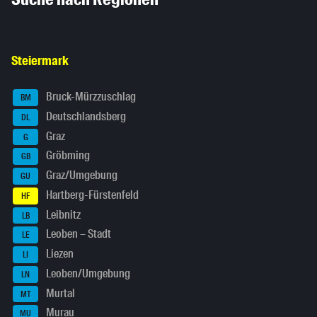
Steiermark
Bruck-Mürzzuschlag
BM
Deutschlandsberg
DL
Graz
G
Gröbming
GB
Graz/Umgebung
GU
Hartberg-Fürstenfeld
HF
Leibnitz
LB
Leoben – Stadt
LE
Liezen
LI
Leoben/Umgebung
LN
Murtal
MT
Murau
MU