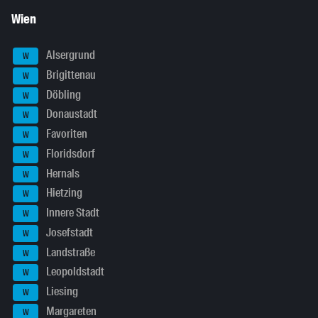
Wien
Alsergrund
W
Brigittenau
W
Döbling
W
Donaustadt
W
Favoriten
W
Floridsdorf
W
Hernals
W
Hietzing
W
Innere Stadt
W
Josefstadt
W
Landstraße
W
Leopoldstadt
W
Liesing
W
Margareten
W