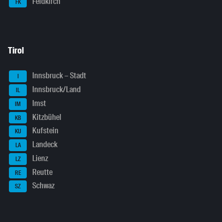
Feldkirch
FK
Tirol
Innsbruck – Stadt
I
Innsbruck/Land
IL
Imst
IM
Kitzbühel
KB
Kufstein
KU
Landeck
LA
Lienz
LZ
Reutte
RE
Schwaz
SZ