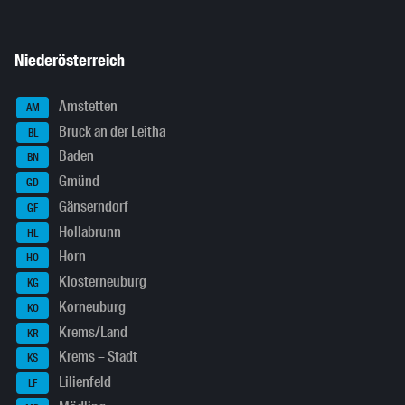
Niederösterreich
Amstetten
AM
Bruck an der Leitha
BL
Baden
BN
Gmünd
GD
Gänserndorf
GF
Hollabrunn
HL
Horn
HO
Klosterneuburg
KG
Korneuburg
KO
Krems/Land
KR
Krems – Stadt
KS
Lilienfeld
LF