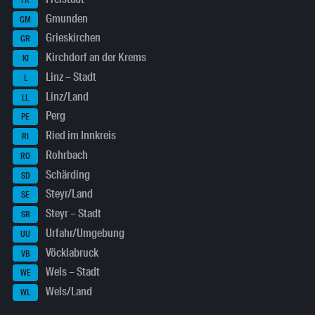
Gmunden
GM
Grieskirchen
GR
Kirchdorf an der Krems
KI
Linz – Stadt
L
Linz/Land
LL
Perg
PE
Ried im Innkreis
RI
Rohrbach
RO
Schärding
SD
Steyr/Land
SE
Steyr – Stadt
SR
Urfahr/Umgebung
UU
Vöcklabruck
VB
Wels – Stadt
WE
Wels/Land
WL