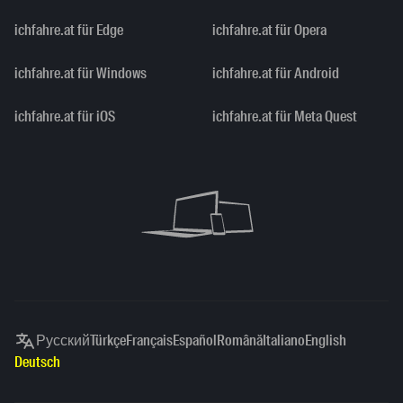
ichfahre.at für Edge
ichfahre.at für Opera
ichfahre.at für Windows
ichfahre.at für Android
ichfahre.at für iOS
ichfahre.at für Meta Quest
Русский
Türkçe
Français
Español
Română
Italiano
English
Deutsch