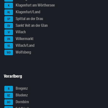
Klagenfurt am Wörthersee
K
Klagenfurt/Land
KL
Spittal an der Drau
SP
Sankt Veit an der Glan
SV
Villach
VI
Völkermarkt
VK
Villach/Land
VL
Wolfsberg
WO
Vorarlberg
Bregenz
B
Bludenz
BZ
Dornbirn
DO