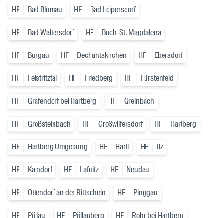
HF
Bad Blumau
HF
Bad Loipersdorf
HF
Bad Waltersdorf
HF
Buch-St. Magdalena
HF
Burgau
HF
Dechantskirchen
HF
Ebersdorf
HF
Feistritztal
HF
Friedberg
HF
Fürstenfeld
HF
Grafendorf bei Hartberg
HF
Greinbach
HF
Großsteinbach
HF
Großwilfersdorf
HF
Hartberg
HF
Hartberg Umgebung
HF
Hartl
HF
Ilz
HF
Kaindorf
HF
Lafnitz
HF
Neudau
HF
Ottendorf an der Rittschein
HF
Pinggau
HF
Pöllau
HF
Pöllauberg
HF
Rohr bei Hartberg