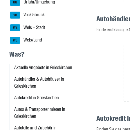
Urfahr/Umgebung
UU
Vöcklabruck
VB
Autohändler
Wels – Stadt
WE
Finde erstklassige
Wels/Land
WL
Was?
Aktuelle Angebote in Grieskirchen
Autohändler & Autohäuser in
Grieskirchen
Autokredit in Grieskirchen
Autos & Transporter mieten in
Grieskirchen
Autokredit i
Autoteile und Zubehör in
Finden Sie das best