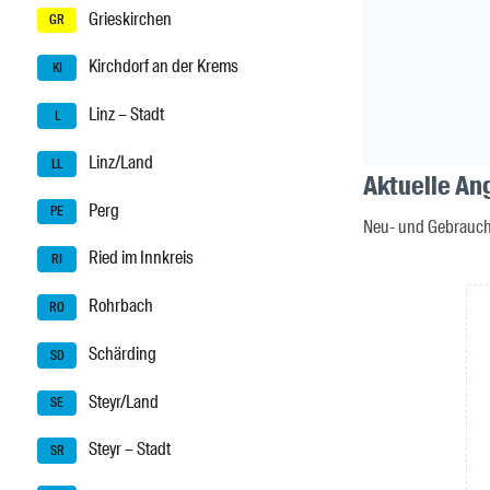
Grieskirchen
GR
Kirchdorf an der Krems
KI
Linz – Stadt
L
Linz/Land
LL
Aktuelle An
Perg
PE
Neu- und Gebrauch
Ried im Innkreis
RI
Rohrbach
RO
Schärding
SD
Steyr/Land
SE
Steyr – Stadt
SR