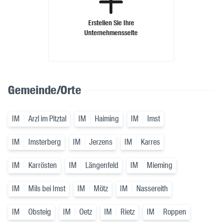
Erstellen Sie Ihre
Unternehmensseite
Gemeinde/Orte
IM
Arzl im Pitztal
IM
Haiming
IM
Imst
IM
Imsterberg
IM
Jerzens
IM
Karres
IM
Karrösten
IM
Längenfeld
IM
Mieming
IM
Mils bei Imst
IM
Mötz
IM
Nassereith
IM
Obsteig
IM
Oetz
IM
Rietz
IM
Roppen