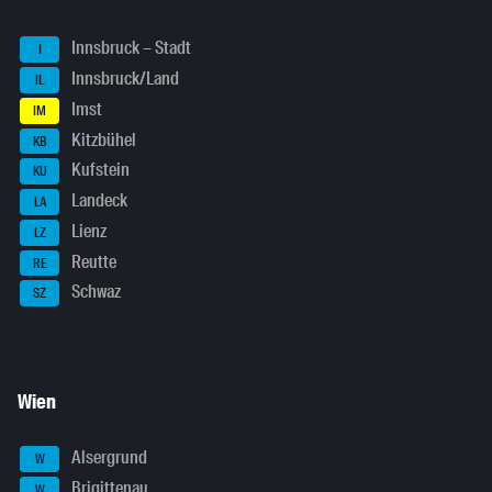
Innsbruck – Stadt
I
Innsbruck/Land
IL
Imst
IM
Kitzbühel
KB
Kufstein
KU
Landeck
LA
Lienz
LZ
Reutte
RE
Schwaz
SZ
Wien
Alsergrund
W
Brigittenau
W