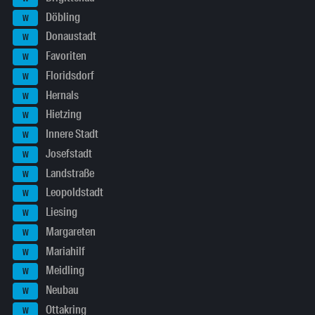
Döbling
W
Donaustadt
W
Favoriten
W
Floridsdorf
W
Hernals
W
Hietzing
W
Innere Stadt
W
Josefstadt
W
Landstraße
W
Leopoldstadt
W
Liesing
W
Margareten
W
Mariahilf
W
Meidling
W
Neubau
W
Ottakring
W