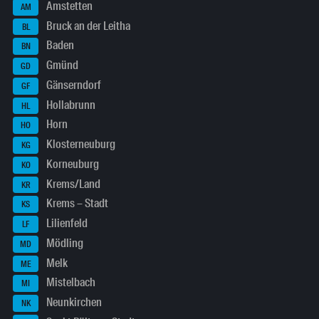
Amstetten
AM
Bruck an der Leitha
BL
Baden
BN
Gmünd
GD
Gänserndorf
GF
Hollabrunn
HL
Horn
HO
Klosterneuburg
KG
Korneuburg
KO
Krems/Land
KR
Krems – Stadt
KS
Lilienfeld
LF
Mödling
MD
Melk
ME
Mistelbach
MI
Neunkirchen
NK