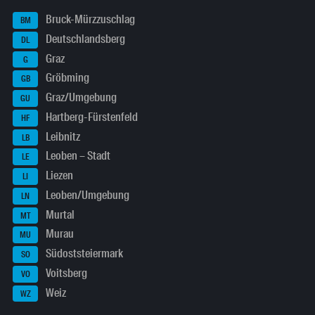
Bruck-Mürzzuschlag
BM
Deutschlandsberg
DL
Graz
G
Gröbming
GB
Graz/Umgebung
GU
Hartberg-Fürstenfeld
HF
Leibnitz
LB
Leoben – Stadt
LE
Liezen
LI
Leoben/Umgebung
LN
Murtal
MT
Murau
MU
Südoststeiermark
SO
Voitsberg
VO
Weiz
WZ