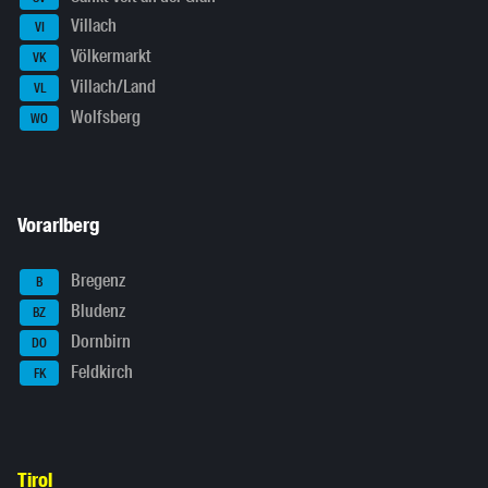
Villach
VI
Völkermarkt
VK
Villach/Land
VL
Wolfsberg
WO
Vorarlberg
Bregenz
B
Bludenz
BZ
Dornbirn
DO
Feldkirch
FK
Tirol