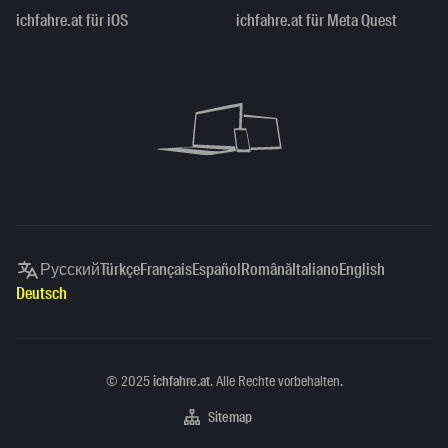
ichfahre.at für iOS
ichfahre.at für Meta Quest
Русский
Türkçe
Français
Español
Română
Italiano
English
Deutsch
Copyright
©
2025
ichfahre.at
. Alle Rechte vorbehalten.
Sitemap