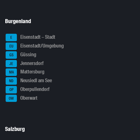
Burgenland
Eisenstadt – Stadt
E
Eisenstadt/Umgebung
EU
Güssing
GS
Jennersdorf
JE
Mattersburg
MA
Neusiedl am See
ND
Oberpullendorf
OP
Oberwart
OW
Salzburg