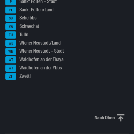
Sankt Pölten – Stadt
P
Sankt Pölten/Land
PL
Scheibbs
SB
Schwechat
SW
Tulln
TU
Wiener Neustadt/Land
WB
Wiener Neustadt – Stadt
WN
Waidhofen an der Thaya
WT
Waidhofen an der Ybbs
WY
Zwettl
ZT
Nach Oben
Nach oben sc