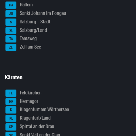
Hallein
HA
Sankt Johann im Pongau
JO
Salzburg – Stadt
S
Salzburg/Land
SL
Tamsweg
TA
Zell am See
ZE
Kärnten
Feldkirchen
FE
Hermagor
HE
Klagenfurt am Wörthersee
K
Klagenfurt/Land
KL
Spittal an der Drau
SP
Sankt Veit an der Glan
SV