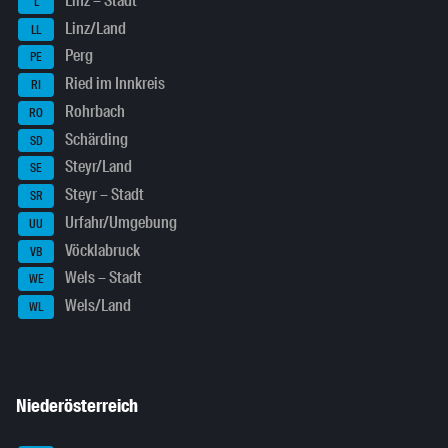
Linz – Stadt
L
Linz/Land
LL
Perg
PE
Ried im Innkreis
RI
Rohrbach
RO
Schärding
SD
Steyr/Land
SE
Steyr – Stadt
SR
Urfahr/Umgebung
UU
Vöcklabruck
VB
Wels – Stadt
WE
Wels/Land
WL
Niederösterreich