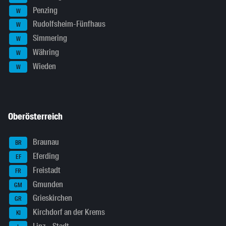
Penzing
W
Rudolfsheim-Fünfhaus
W
Simmering
W
Währing
W
Wieden
W
Oberösterreich
Braunau
BR
Eferding
EF
Freistadt
FR
Gmunden
GM
Grieskirchen
GR
Kirchdorf an der Krems
KI