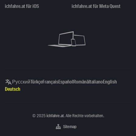
ichfahre.at für iOS
ichfahre.at für Meta Quest
Русский
Türkçe
Français
Español
Română
Italiano
English
Deutsch
Copyright
©
2025
ichfahre.at
. Alle Rechte vorbehalten.
Sitemap