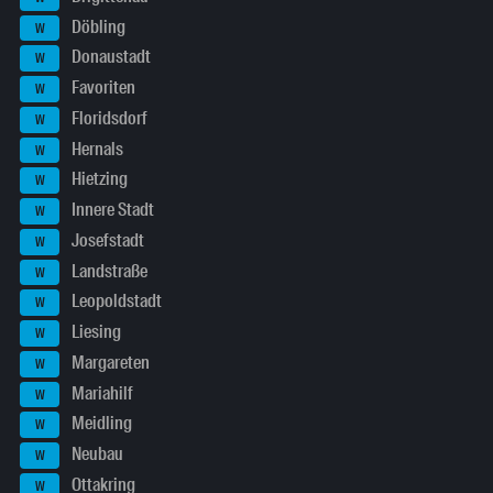
Döbling
W
Donaustadt
W
Favoriten
W
Floridsdorf
W
Hernals
W
Hietzing
W
Innere Stadt
W
Josefstadt
W
Landstraße
W
Leopoldstadt
W
Liesing
W
Margareten
W
Mariahilf
W
Meidling
W
Neubau
W
Ottakring
W