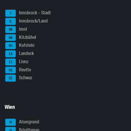
Innsbruck – Stadt
I
Innsbruck/Land
IL
Imst
IM
Kitzbühel
KB
Kufstein
KU
Landeck
LA
Lienz
LZ
Reutte
RE
Schwaz
SZ
Wien
Alsergrund
W
Brigittenau
W