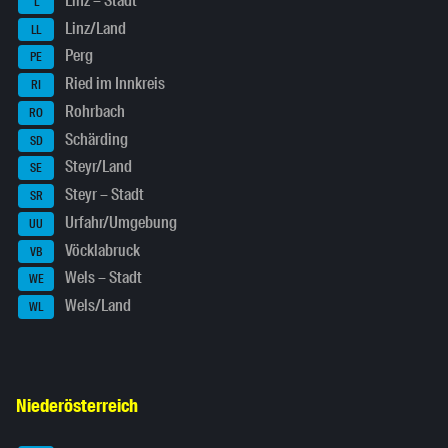
Linz – Stadt
L
Linz/Land
LL
Perg
PE
Ried im Innkreis
RI
Rohrbach
RO
Schärding
SD
Steyr/Land
SE
Steyr – Stadt
SR
Urfahr/Umgebung
UU
Vöcklabruck
VB
Wels – Stadt
WE
Wels/Land
WL
Niederösterreich