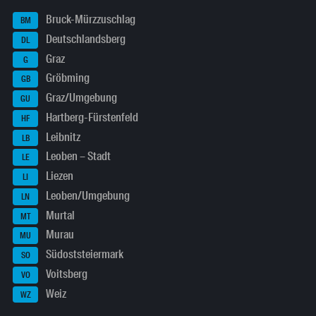
Bruck-Mürzzuschlag
BM
Deutschlandsberg
DL
Graz
G
Gröbming
GB
Graz/Umgebung
GU
Hartberg-Fürstenfeld
HF
Leibnitz
LB
Leoben – Stadt
LE
Liezen
LI
Leoben/Umgebung
LN
Murtal
MT
Murau
MU
Südoststeiermark
SO
Voitsberg
VO
Weiz
WZ