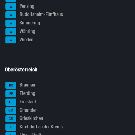
Penzing
W
Rudolfsheim-Fünfhaus
W
Simmering
W
Währing
W
Wieden
W
Oberösterreich
Braunau
BR
Eferding
EF
Freistadt
FR
Gmunden
GM
Grieskirchen
GR
Kirchdorf an der Krems
KI