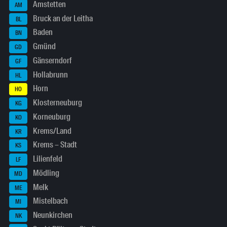
Amstetten
AM
Bruck an der Leitha
BL
Baden
BN
Gmünd
GD
Gänserndorf
GF
Hollabrunn
HL
Horn
HO
Klosterneuburg
KG
Korneuburg
KO
Krems/Land
KR
Krems – Stadt
KS
Lilienfeld
LF
Mödling
MD
Melk
ME
Mistelbach
MI
Neunkirchen
NK