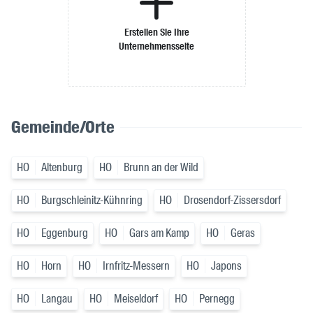
Erstellen Sie Ihre
Unternehmensseite
Gemeinde/Orte
HO
Altenburg
HO
Brunn an der Wild
HO
Burgschleinitz-Kühnring
HO
Drosendorf-Zissersdorf
HO
Eggenburg
HO
Gars am Kamp
HO
Geras
HO
Horn
HO
Irnfritz-Messern
HO
Japons
HO
Langau
HO
Meiseldorf
HO
Pernegg