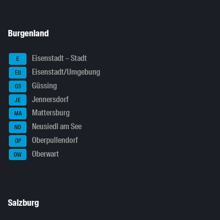
Burgenland
Eisenstadt – Stadt
E
Eisenstadt/Umgebung
EU
Güssing
GS
Jennersdorf
JE
Mattersburg
MA
Neusiedl am See
ND
Oberpullendorf
OP
Oberwart
OW
Salzburg