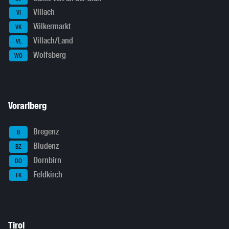
Villach
VI
Völkermarkt
VK
Villach/Land
VL
Wolfsberg
WO
Vorarlberg
Bregenz
B
Bludenz
BZ
Dornbirn
DO
Feldkirch
FK
Tirol