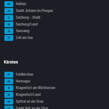
Hallein
HA
Sankt Johann im Pongau
JO
Salzburg – Stadt
S
Salzburg/Land
SL
Tamsweg
TA
Zell am See
ZE
Kärnten
Feldkirchen
FE
Hermagor
HE
Klagenfurt am Wörthersee
K
Klagenfurt/Land
KL
Spittal an der Drau
SP
Sankt Veit an der Glan
SV