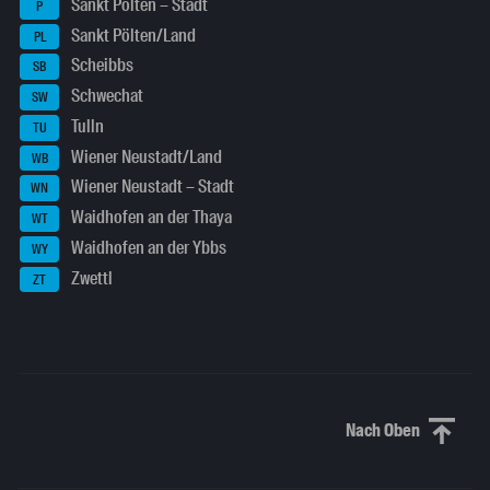
Sankt Pölten – Stadt
P
Sankt Pölten/Land
PL
Scheibbs
SB
Schwechat
SW
Tulln
TU
Wiener Neustadt/Land
WB
Wiener Neustadt – Stadt
WN
Waidhofen an der Thaya
WT
Waidhofen an der Ybbs
WY
Zwettl
ZT
Nach Oben
Nach oben sc