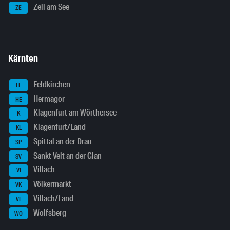
Zell am See
ZE
Kärnten
Feldkirchen
FE
Hermagor
HE
Klagenfurt am Wörthersee
K
Klagenfurt/Land
KL
Spittal an der Drau
SP
Sankt Veit an der Glan
SV
Villach
VI
Völkermarkt
VK
Villach/Land
VL
Wolfsberg
WO