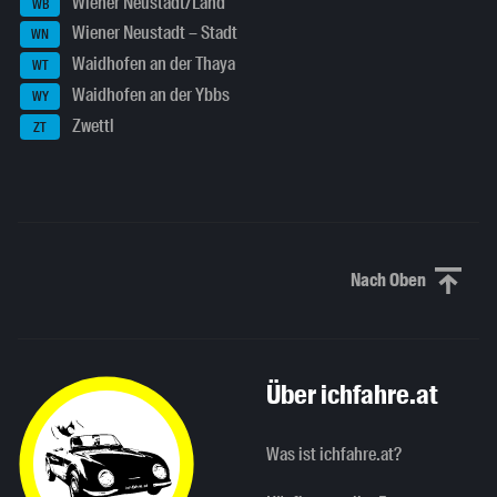
Wiener Neustadt/Land
WB
Wiener Neustadt – Stadt
WN
Waidhofen an der Thaya
WT
Waidhofen an der Ybbs
WY
Zwettl
ZT
Nach Oben
Nach oben sc
Über ichfahre.at
Was ist ichfahre.at?