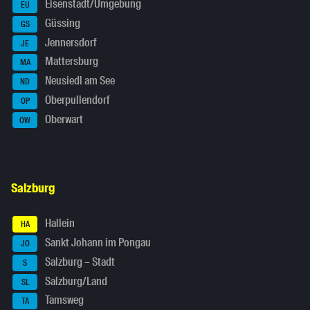
Eisenstadt/Umgebung
EU
Güssing
GS
Jennersdorf
JE
Mattersburg
MA
Neusiedl am See
ND
Oberpullendorf
OP
Oberwart
OW
Salzburg
Hallein
HA
Sankt Johann im Pongau
JO
Salzburg – Stadt
S
Salzburg/Land
SL
Tamsweg
TA