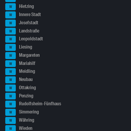
Hietzing
W
Innere Stadt
W
Josefstadt
W
Landstraße
W
Leopoldstadt
W
Liesing
W
Margareten
W
Mariahilf
W
Meidling
W
Neubau
W
Ottakring
W
Penzing
W
Rudolfsheim-Fünfhaus
W
Simmering
W
Währing
W
Wieden
W