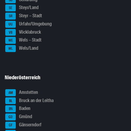
Steyr/Land
SE
Steyr – Stadt
SR
Urfahr/Umgebung
UU
Vöcklabruck
VB
Wels – Stadt
WE
Wels/Land
WL
Niederösterreich
Amstetten
AM
Bruck an der Leitha
BL
Baden
BN
Gmünd
GD
Gänserndorf
GF