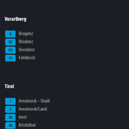
Vorarlberg
Bregenz
B
Bludenz
BZ
Dornbirn
DO
Feldkirch
FK
Tirol
Innsbruck – Stadt
I
Innsbruck/Land
IL
Imst
IM
Kitzbühel
KB