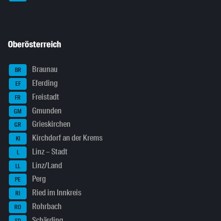
Oberösterreich
Braunau
BR
Eferding
EF
Freistadt
FR
Gmunden
GM
Grieskirchen
GR
Kirchdorf an der Krems
KI
Linz – Stadt
L
Linz/Land
LL
Perg
PE
Ried im Innkreis
RI
Rohrbach
RO
Schärding
SD