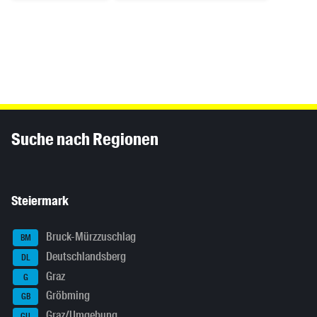
Inhaltsinformationen
Suche nach Regionen
Steiermark
Bruck-Mürzzuschlag
BM
Deutschlandsberg
DL
Graz
G
Gröbming
GB
Graz/Umgebung
GU