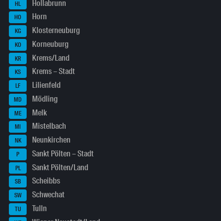
Hollabrunn
HL
Horn
HO
Klosterneuburg
KG
Korneuburg
KO
Krems/Land
KR
Krems – Stadt
KS
Lilienfeld
LF
Mödling
MD
Melk
ME
Mistelbach
MI
Neunkirchen
NK
Sankt Pölten – Stadt
P
Sankt Pölten/Land
PL
Scheibbs
SB
Schwechat
SW
Tulln
TU