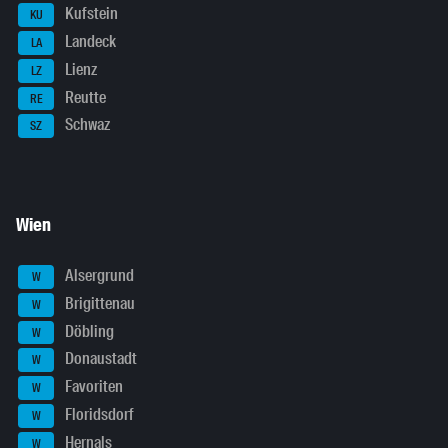
Kufstein
KU
Landeck
LA
Lienz
LZ
Reutte
RE
Schwaz
SZ
Wien
Alsergrund
W
Brigittenau
W
Döbling
W
Donaustadt
W
Favoriten
W
Floridsdorf
W
Hernals
W