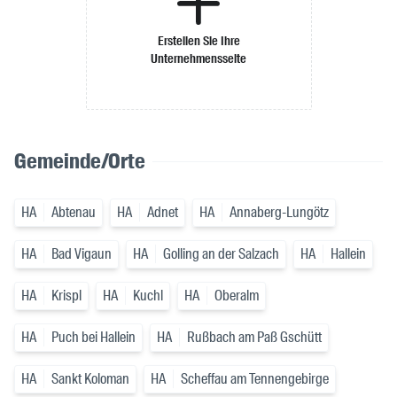
Erstellen Sie Ihre
Unternehmensseite
Gemeinde/Orte
HA
Abtenau
HA
Adnet
HA
Annaberg-Lungötz
HA
Bad Vigaun
HA
Golling an der Salzach
HA
Hallein
HA
Krispl
HA
Kuchl
HA
Oberalm
HA
Puch bei Hallein
HA
Rußbach am Paß Gschütt
HA
Sankt Koloman
HA
Scheffau am Tennengebirge