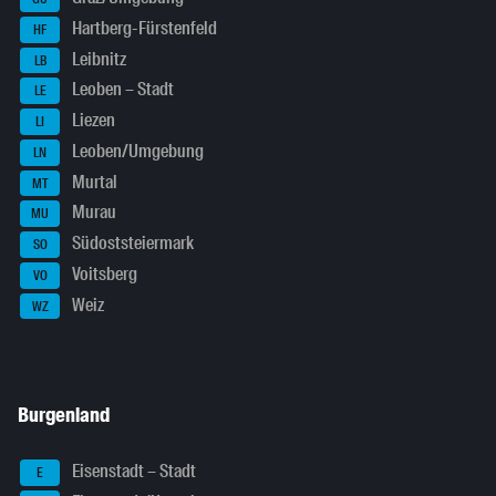
Hartberg-Fürstenfeld
HF
Leibnitz
LB
Leoben – Stadt
LE
Liezen
LI
Leoben/Umgebung
LN
Murtal
MT
Murau
MU
Südoststeiermark
SO
Voitsberg
VO
Weiz
WZ
Burgenland
Eisenstadt – Stadt
E