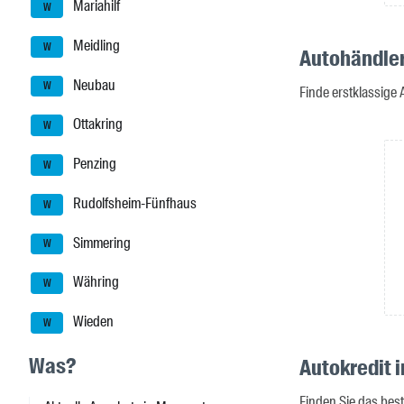
Mariahilf
W
Meidling
W
Autohändler
Neubau
W
Finde erstklassige
Ottakring
W
Penzing
W
Rudolfsheim-Fünfhaus
W
Simmering
W
Währing
W
Wieden
W
Was?
Autokredit 
Finden Sie das bes