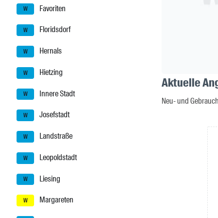
Favoriten
W
Floridsdorf
W
Hernals
W
Hietzing
W
Aktuelle An
Innere Stadt
W
Neu- und Gebrauch
Josefstadt
W
Landstraße
W
Leopoldstadt
W
Liesing
W
Margareten
W