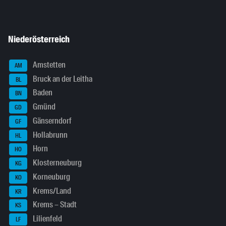
Niederösterreich
Amstetten
AM
Bruck an der Leitha
BL
Baden
BN
Gmünd
GD
Gänserndorf
GF
Hollabrunn
HL
Horn
HO
Klosterneuburg
KG
Korneuburg
KO
Krems/Land
KR
Krems – Stadt
KS
Lilienfeld
LF