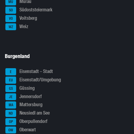
Murau
MU
Südoststeiermark
SO
Voitsberg
VO
Weiz
WZ
Burgenland
Eisenstadt – Stadt
E
Eisenstadt/Umgebung
EU
Güssing
GS
Jennersdorf
JE
Mattersburg
MA
Neusiedl am See
ND
Oberpullendorf
OP
Oberwart
OW