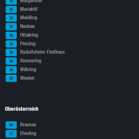
Margareten
W
Mariahilf
W
Meidling
W
Neubau
W
Ottakring
W
Penzing
W
Rudolfsheim-Fünfhaus
W
Simmering
W
Währing
W
Wieden
W
Oberösterreich
Braunau
BR
Eferding
EF