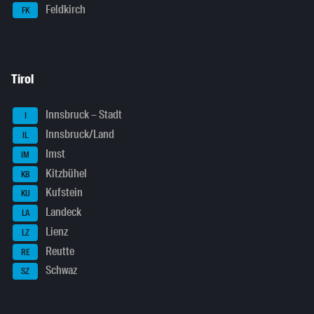
Feldkirch
FK
Tirol
Innsbruck – Stadt
I
Innsbruck/Land
IL
Imst
IM
Kitzbühel
KB
Kufstein
KU
Landeck
LA
Lienz
LZ
Reutte
RE
Schwaz
SZ