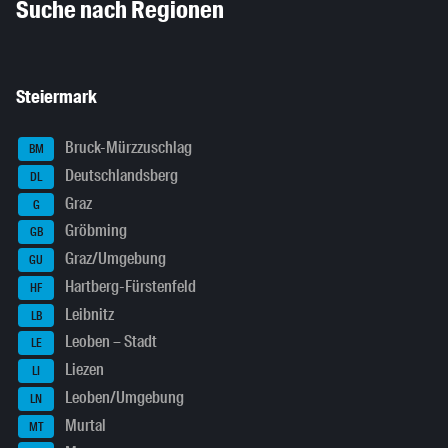
Suche nach Regionen
Steiermark
Bruck-Mürzzuschlag
BM
Deutschlandsberg
DL
Graz
G
Gröbming
GB
Graz/Umgebung
GU
Hartberg-Fürstenfeld
HF
Leibnitz
LB
Leoben – Stadt
LE
Liezen
LI
Leoben/Umgebung
LN
Murtal
MT