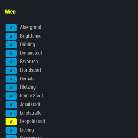
Wien
Alsergrund
W
Brigittenau
W
Döbling
W
Donaustadt
W
Favoriten
W
Floridsdorf
W
Hernals
W
Hietzing
W
Innere Stadt
W
Josefstadt
W
Landstraße
W
Leopoldstadt
W
Liesing
W