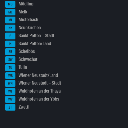
Mödling
MD
Melk
ME
Mistelbach
MI
Neunkirchen
NK
Sankt Pölten – Stadt
P
Sankt Pölten/Land
PL
Scheibbs
SB
Schwechat
SW
Tulln
TU
Wiener Neustadt/Land
WB
Wiener Neustadt – Stadt
WN
Waidhofen an der Thaya
WT
Waidhofen an der Ybbs
WY
Zwettl
ZT