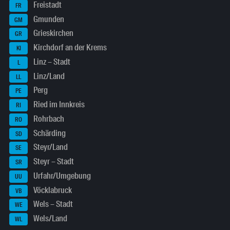
Freistadt
FR
Gmunden
GM
Grieskirchen
GR
Kirchdorf an der Krems
KI
Linz – Stadt
L
Linz/Land
LL
Perg
PE
Ried im Innkreis
RI
Rohrbach
RO
Schärding
SD
Steyr/Land
SE
Steyr – Stadt
SR
Urfahr/Umgebung
UU
Vöcklabruck
VB
Wels – Stadt
WE
Wels/Land
WL