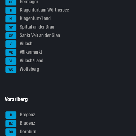
Hermagor
HE
Klagenfurt am Wörthersee
K
Klagenfurt/Land
KL
Spittal an der Drau
SP
Sankt Veit an der Glan
SV
Villach
VI
Völkermarkt
VK
Villach/Land
VL
Wolfsberg
WO
Vorarlberg
Bregenz
B
Bludenz
BZ
Dornbirn
DO