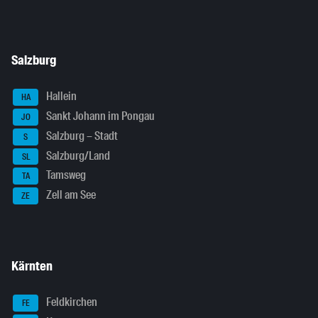
Salzburg
Hallein
HA
Sankt Johann im Pongau
JO
Salzburg – Stadt
S
Salzburg/Land
SL
Tamsweg
TA
Zell am See
ZE
Kärnten
Feldkirchen
FE