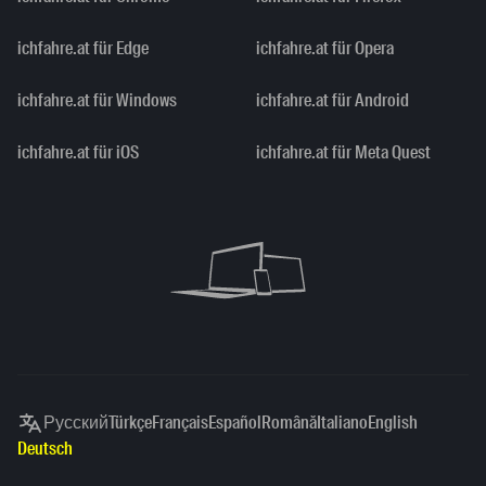
ichfahre.at für Edge
ichfahre.at für Opera
ichfahre.at für Windows
ichfahre.at für Android
ichfahre.at für iOS
ichfahre.at für Meta Quest
Русский
Türkçe
Français
Español
Română
Italiano
English
Deutsch