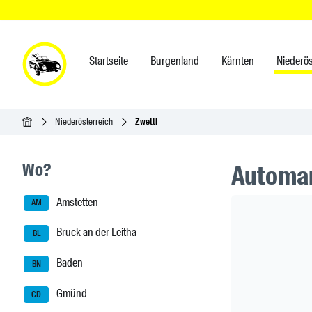
Startseite
Burgenland
Kärnten
Niederös
Startseite
Niederösterreich
Zwettl
Seitenleisten-Navigation
Wo?
Automar
Amstetten
Header Ban
AM
Bruck an der Leitha
BL
Baden
BN
Gmünd
GD