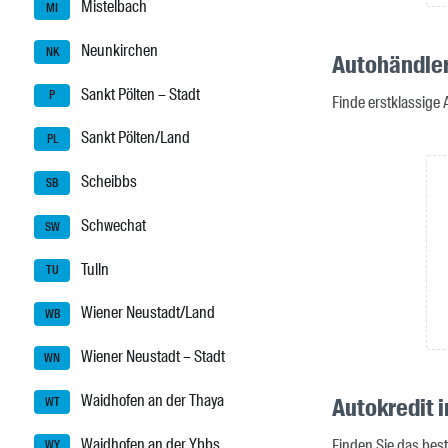
Mistelbach
MI
Neunkirchen
NK
Autohändler
Sankt Pölten – Stadt
P
Finde erstklassige 
Sankt Pölten/Land
PL
Scheibbs
SB
Schwechat
SW
Tulln
TU
Wiener Neustadt/Land
WB
Wiener Neustadt – Stadt
WN
Waidhofen an der Thaya
Autokredit i
WT
Waidhofen an der Ybbs
Finden Sie das best
WY