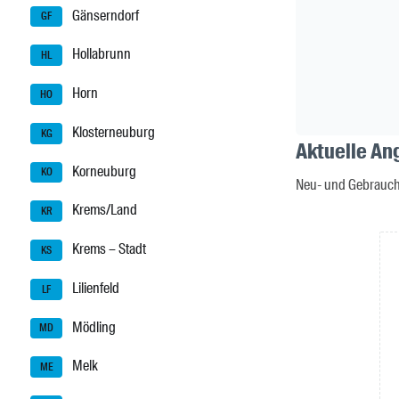
Gänserndorf
GF
Hollabrunn
HL
Horn
HO
Klosterneuburg
KG
Aktuelle An
Korneuburg
KO
Neu- und Gebrauch
Krems/Land
KR
Krems – Stadt
KS
Lilienfeld
LF
Mödling
MD
Melk
ME