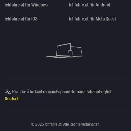
ichfahre.at für Windows
ichfahre.at für Android
ichfahre.at für iOS
ichfahre.at für Meta Quest
Русский
Türkçe
Français
Español
Română
Italiano
English
Deutsch
Copyright
©
2025
ichfahre.at
. Alle Rechte vorbehalten.