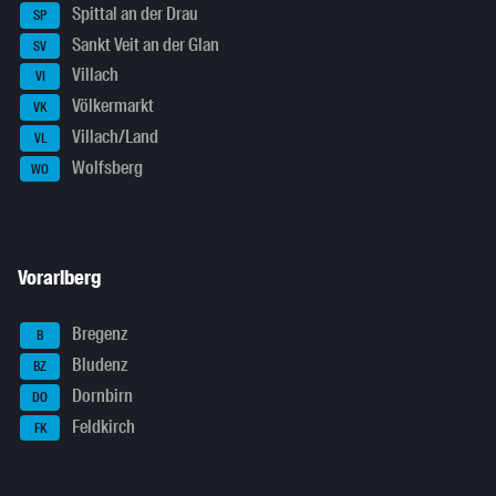
Spittal an der Drau
SP
Sankt Veit an der Glan
SV
Villach
VI
Völkermarkt
VK
Villach/Land
VL
Wolfsberg
WO
Vorarlberg
Bregenz
B
Bludenz
BZ
Dornbirn
DO
Feldkirch
FK