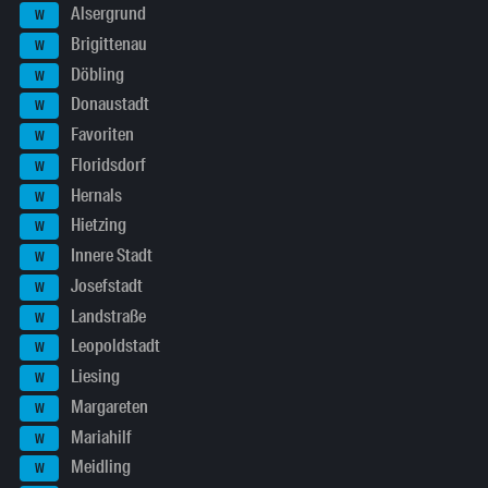
Alsergrund
W
Brigittenau
W
Döbling
W
Donaustadt
W
Favoriten
W
Floridsdorf
W
Hernals
W
Hietzing
W
Innere Stadt
W
Josefstadt
W
Landstraße
W
Leopoldstadt
W
Liesing
W
Margareten
W
Mariahilf
W
Meidling
W