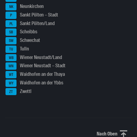
Neunkirchen
NK
Sankt Pölten – Stadt
P
Sankt Pölten/Land
PL
Scheibbs
SB
Schwechat
SW
Tulln
TU
Wiener Neustadt/Land
WB
Wiener Neustadt – Stadt
WN
Waidhofen an der Thaya
WT
Waidhofen an der Ybbs
WY
Zwettl
ZT
Nach Oben