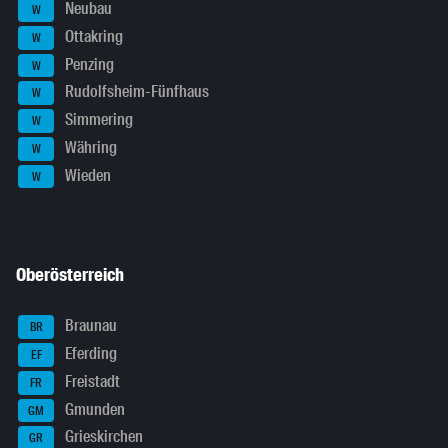
Neubau
W
Ottakring
W
Penzing
W
Rudolfsheim-Fünfhaus
W
Simmering
W
Währing
W
Wieden
W
Oberösterreich
Braunau
BR
Eferding
EF
Freistadt
FR
Gmunden
GM
Grieskirchen
GR