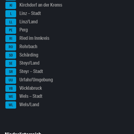
Kirchdorf an der Krems
KI
Linz – Stadt
L
Linz/Land
LL
Perg
PE
Ried im Innkreis
RI
Rohrbach
RO
Schärding
SD
Steyr/Land
SE
Steyr – Stadt
SR
Urfahr/Umgebung
UU
Vöcklabruck
VB
Wels – Stadt
WE
Wels/Land
WL