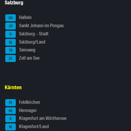
Salzburg
Hallein
HA
Sankt Johann im Pongau
JO
Salzburg – Stadt
S
Salzburg/Land
SL
Tamsweg
TA
Zell am See
ZE
Kärnten
Feldkirchen
FE
Hermagor
HE
Klagenfurt am Wörthersee
K
Klagenfurt/Land
KL