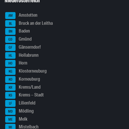
Niederösterreich
Amstetten
AM
Bruck an der Leitha
BL
Baden
BN
Gmünd
GD
Gänserndorf
GF
Hollabrunn
HL
Horn
HO
Klosterneuburg
KG
Korneuburg
KO
Krems/Land
KR
Krems – Stadt
KS
Lilienfeld
LF
Mödling
MD
Melk
ME
Mistelbach
MI