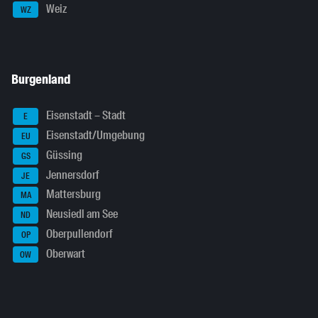
Weiz
WZ
Burgenland
Eisenstadt – Stadt
E
Eisenstadt/Umgebung
EU
Güssing
GS
Jennersdorf
JE
Mattersburg
MA
Neusiedl am See
ND
Oberpullendorf
OP
Oberwart
OW