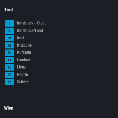
Tirol
Innsbruck – Stadt
I
Innsbruck/Land
IL
Imst
IM
Kitzbühel
KB
Kufstein
KU
Landeck
LA
Lienz
LZ
Reutte
RE
Schwaz
SZ
Wien