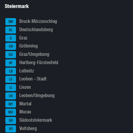
Steiermark
Bruck-Mürzzuschlag
BM
Deutschlandsberg
DL
Graz
G
Gröbming
GB
Graz/Umgebung
GU
Hartberg-Fürstenfeld
HF
Leibnitz
LB
Leoben – Stadt
LE
Liezen
LI
Leoben/Umgebung
LN
Murtal
MT
Murau
MU
Südoststeiermark
SO
Voitsberg
VO