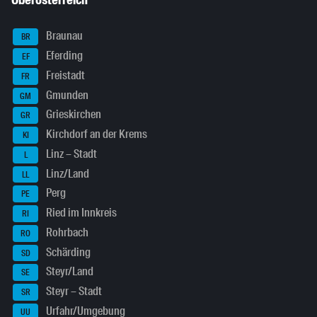
Oberösterreich
Braunau
BR
Eferding
EF
Freistadt
FR
Gmunden
GM
Grieskirchen
GR
Kirchdorf an der Krems
KI
Linz – Stadt
L
Linz/Land
LL
Perg
PE
Ried im Innkreis
RI
Rohrbach
RO
Schärding
SD
Steyr/Land
SE
Steyr – Stadt
SR
Urfahr/Umgebung
UU