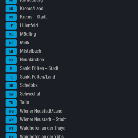
KO
Krems/Land
KR
Krems – Stadt
KS
Lilienfeld
LF
Mödling
MD
Melk
ME
Mistelbach
MI
Neunkirchen
NK
Sankt Pölten – Stadt
P
Sankt Pölten/Land
PL
Scheibbs
SB
Schwechat
SW
Tulln
TU
Wiener Neustadt/Land
WB
Wiener Neustadt – Stadt
WN
Waidhofen an der Thaya
WT
Waidhofen an der Ybbs
WY