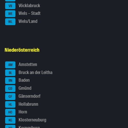
Vöcklabruck
VB
Wels – Stadt
WE
Wels/Land
WL
Niederösterreich
Amstetten
AM
Bruck an der Leitha
BL
Baden
BN
Gmünd
GD
Gänserndorf
GF
Hollabrunn
HL
Horn
HO
Klosterneuburg
KG
Korneuburg