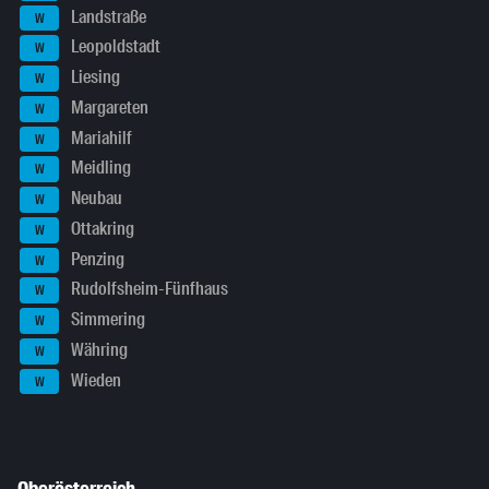
Landstraße
W
Leopoldstadt
W
Liesing
W
Margareten
W
Mariahilf
W
Meidling
W
Neubau
W
Ottakring
W
Penzing
W
Rudolfsheim-Fünfhaus
W
Simmering
W
Währing
W
Wieden
W