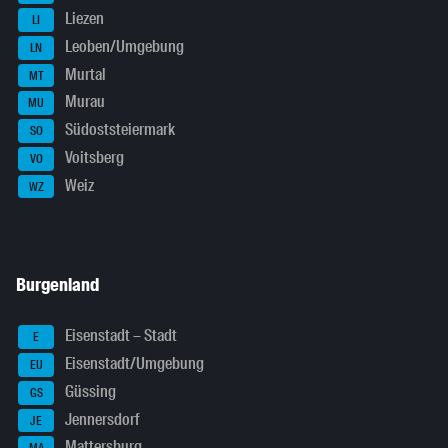
Liezen
LI
Leoben/Umgebung
LN
Murtal
MT
Murau
MU
Südoststeiermark
SO
Voitsberg
VO
Weiz
WZ
Burgenland
Eisenstadt – Stadt
E
Eisenstadt/Umgebung
EU
Güssing
GS
Jennersdorf
JE
Mattersburg