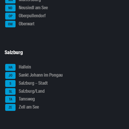
MA
Neusiedl am See
ND
Oberpullendorf
OP
Oberwart
OW
Salzburg
Hallein
HA
Sankt Johann im Pongau
JO
Salzburg – Stadt
S
Salzburg/Land
SL
Tamsweg
TA
Zell am See
ZE