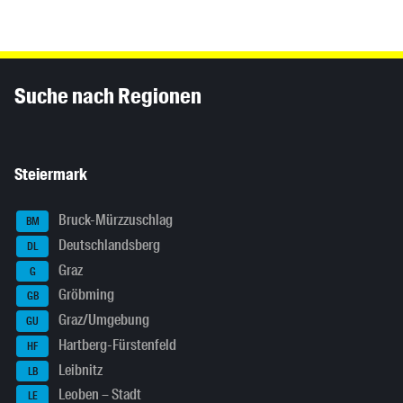
Inhaltsinformationen
Suche nach Regionen
Steiermark
Bruck-Mürzzuschlag
BM
Deutschlandsberg
DL
Graz
G
Gröbming
GB
Graz/Umgebung
GU
Hartberg-Fürstenfeld
HF
Leibnitz
LB
Leoben – Stadt
LE