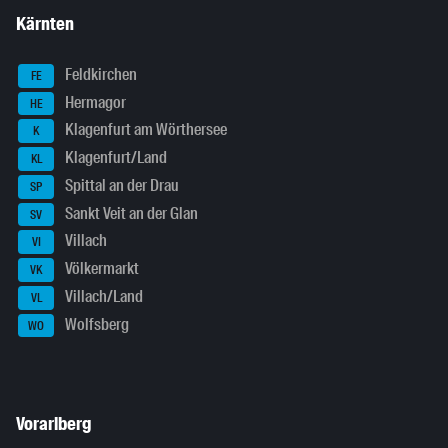
Kärnten
Feldkirchen
FE
Hermagor
HE
Klagenfurt am Wörthersee
K
Klagenfurt/Land
KL
Spittal an der Drau
SP
Sankt Veit an der Glan
SV
Villach
VI
Völkermarkt
VK
Villach/Land
VL
Wolfsberg
WO
Vorarlberg