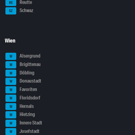
Reutte
RE
Schwaz
SZ
Wien
Alsergrund
W
Brigittenau
W
Döbling
W
Donaustadt
W
Favoriten
W
Floridsdorf
W
Hernals
W
Hietzing
W
Innere Stadt
W
Josefstadt
W