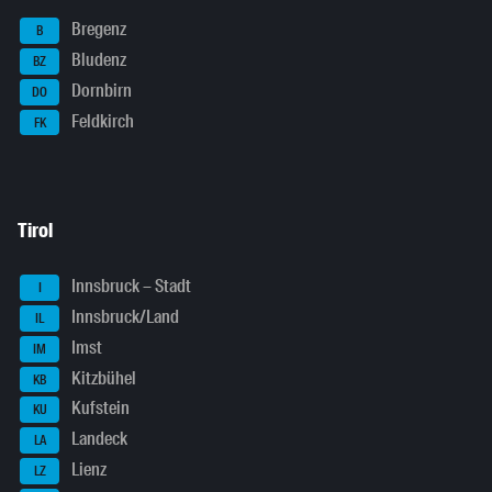
Bregenz
B
Bludenz
BZ
Dornbirn
DO
Feldkirch
FK
Tirol
Innsbruck – Stadt
I
Innsbruck/Land
IL
Imst
IM
Kitzbühel
KB
Kufstein
KU
Landeck
LA
Lienz
LZ