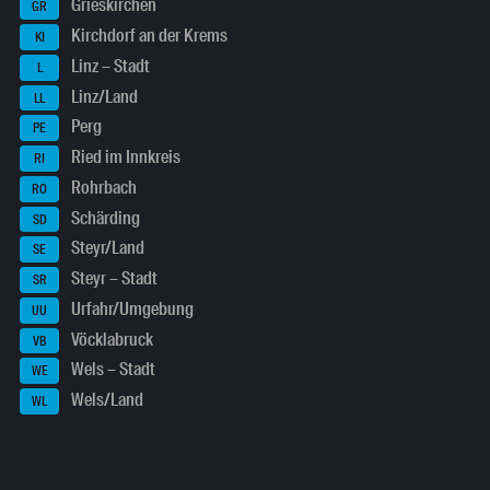
Grieskirchen
GR
Kirchdorf an der Krems
KI
Linz – Stadt
L
Linz/Land
LL
Perg
PE
Ried im Innkreis
RI
Rohrbach
RO
Schärding
SD
Steyr/Land
SE
Steyr – Stadt
SR
Urfahr/Umgebung
UU
Vöcklabruck
VB
Wels – Stadt
WE
Wels/Land
WL