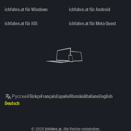
ichfahre.at für Windows
ichfahre.at für Android
ichfahre.at für iOS
ichfahre.at für Meta Quest
Русский
Türkçe
Français
Español
Română
Italiano
English
Deutsch
Copyright
©
2025
ichfahre.at
. Alle Rechte vorbehalten.