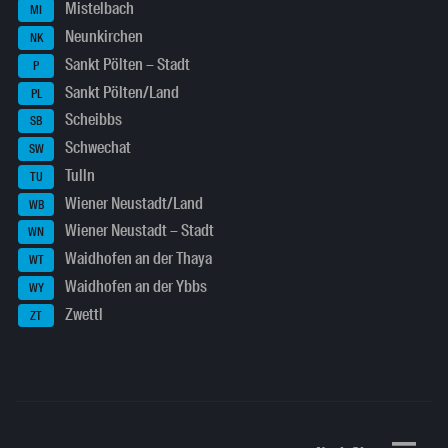
Mistelbach
MI
Neunkirchen
NK
Sankt Pölten – Stadt
P
Sankt Pölten/Land
PL
Scheibbs
SB
Schwechat
SW
Tulln
TU
Wiener Neustadt/Land
WB
Wiener Neustadt – Stadt
WN
Waidhofen an der Thaya
WT
Waidhofen an der Ybbs
WY
Zwettl
ZT