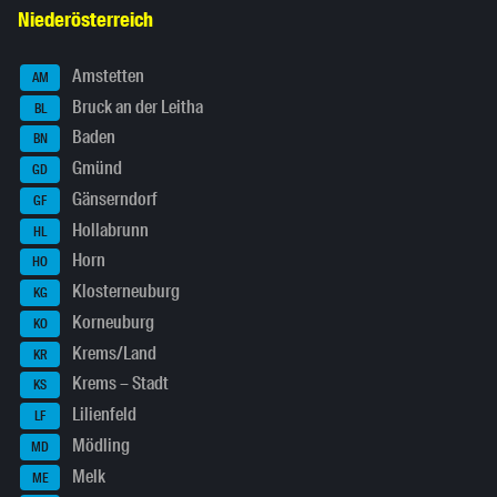
Niederösterreich
Amstetten
AM
Bruck an der Leitha
BL
Baden
BN
Gmünd
GD
Gänserndorf
GF
Hollabrunn
HL
Horn
HO
Klosterneuburg
KG
Korneuburg
KO
Krems/Land
KR
Krems – Stadt
KS
Lilienfeld
LF
Mödling
MD
Melk
ME