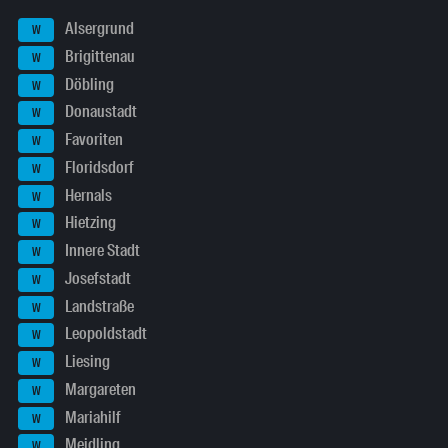
Alsergrund
W
Brigittenau
W
Döbling
W
Donaustadt
W
Favoriten
W
Floridsdorf
W
Hernals
W
Hietzing
W
Innere Stadt
W
Josefstadt
W
Landstraße
W
Leopoldstadt
W
Liesing
W
Margareten
W
Mariahilf
W
Meidling
W