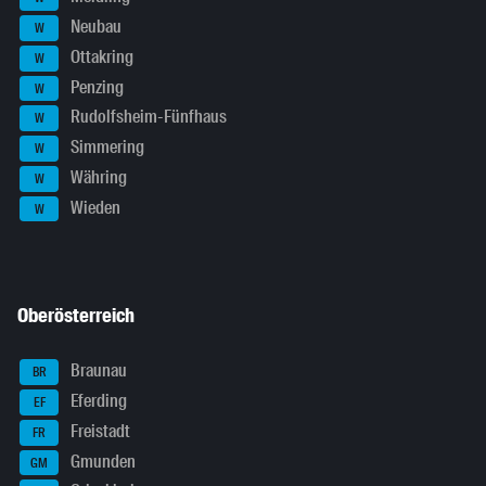
Neubau
W
Ottakring
W
Penzing
W
Rudolfsheim-Fünfhaus
W
Simmering
W
Währing
W
Wieden
W
Oberösterreich
Braunau
BR
Eferding
EF
Freistadt
FR
Gmunden
GM