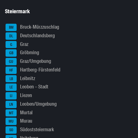
Steiermark
Bruck-Mürzzuschlag
BM
Deutschlandsberg
DL
Graz
G
Gröbming
GB
Graz/Umgebung
GU
Hartberg-Fürstenfeld
HF
Leibnitz
LB
Leoben – Stadt
LE
Liezen
LI
Leoben/Umgebung
LN
Murtal
MT
Murau
MU
Südoststeiermark
SO