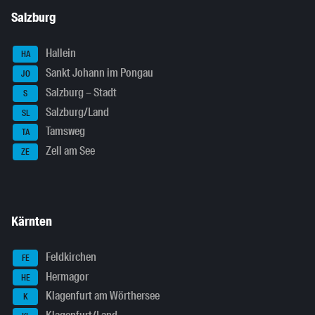
Salzburg
Hallein
HA
Sankt Johann im Pongau
JO
Salzburg – Stadt
S
Salzburg/Land
SL
Tamsweg
TA
Zell am See
ZE
Kärnten
Feldkirchen
FE
Hermagor
HE
Klagenfurt am Wörthersee
K