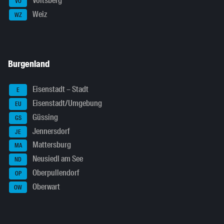
Voitsberg
VO
Weiz
WZ
Burgenland
Eisenstadt – Stadt
E
Eisenstadt/Umgebung
EU
Güssing
GS
Jennersdorf
JE
Mattersburg
MA
Neusiedl am See
ND
Oberpullendorf
OP
Oberwart
OW