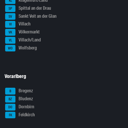
Klagenfurt/Land
KL
Spittal an der Drau
SP
Sankt Veit an der Glan
SV
Villach
VI
Völkermarkt
VK
Villach/Land
VL
Wolfsberg
WO
Vorarlberg
Bregenz
B
Bludenz
BZ
Dornbirn
DO
Feldkirch
FK