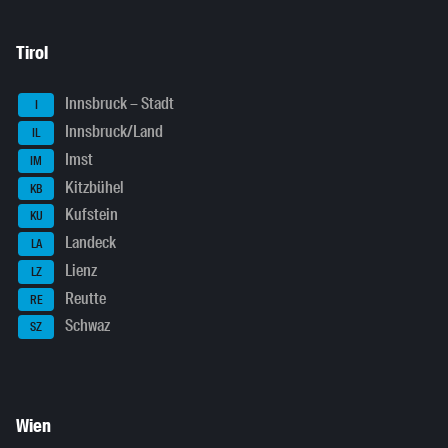
Tirol
Innsbruck – Stadt
I
Innsbruck/Land
IL
Imst
IM
Kitzbühel
KB
Kufstein
KU
Landeck
LA
Lienz
LZ
Reutte
RE
Schwaz
SZ
Wien