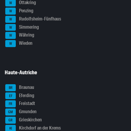
Ottakring
W
Penzing
W
Rudolfsheim-Fünfhaus
W
Simmering
W
Währing
W
Wieden
W
Haute-Autriche
Braunau
BR
Eferding
EF
Freistadt
FR
Gmunden
GM
Grieskirchen
GR
Kirchdorf an der Krems
KI