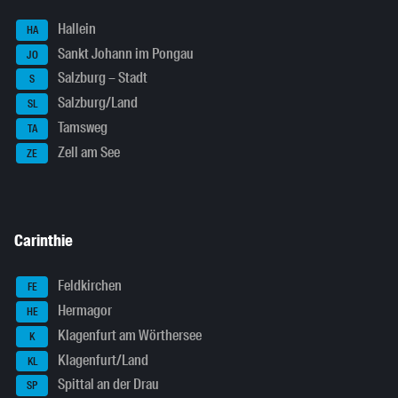
Hallein
HA
Sankt Johann im Pongau
JO
Salzburg – Stadt
S
Salzburg/Land
SL
Tamsweg
TA
Zell am See
ZE
Carinthie
Feldkirchen
FE
Hermagor
HE
Klagenfurt am Wörthersee
K
Klagenfurt/Land
KL
Spittal an der Drau
SP