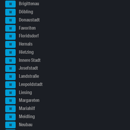
Brigittenau
W
Döbling
W
Donaustadt
W
Favoriten
W
Floridsdorf
W
Hernals
W
Hietzing
W
Innere Stadt
W
Josefstadt
W
Landstraße
W
Leopoldstadt
W
Liesing
W
Margareten
W
Mariahilf
W
Meidling
W
Neubau
W