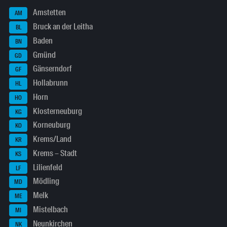
Amstetten
AM
Bruck an der Leitha
BL
Baden
BN
Gmünd
GD
Gänserndorf
GF
Hollabrunn
HL
Horn
HO
Klosterneuburg
KG
Korneuburg
KO
Krems/Land
KR
Krems – Stadt
KS
Lilienfeld
LF
Mödling
MD
Melk
ME
Mistelbach
MI
Neunkirchen
NK