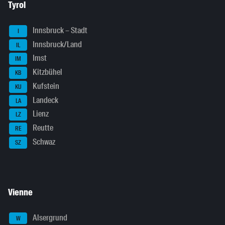
Tyrol
Innsbruck – Stadt
I
Innsbruck/Land
IL
Imst
IM
Kitzbühel
KB
Kufstein
KU
Landeck
LA
Lienz
LZ
Reutte
RE
Schwaz
SZ
Vienne
Alsergrund
W