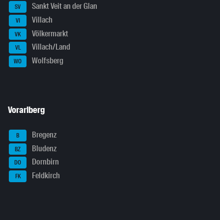
Sankt Veit an der Glan
SV
Villach
VI
Völkermarkt
VK
Villach/Land
VL
Wolfsberg
WO
Vorarlberg
Bregenz
B
Bludenz
BZ
Dornbirn
DO
Feldkirch
FK