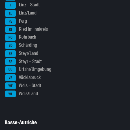
Linz – Stadt
L
Linz/Land
LL
Perg
PE
Ried im Innkreis
RI
Rohrbach
RO
Schärding
SD
Steyr/Land
SE
Steyr – Stadt
SR
Urfahr/Umgebung
UU
Vöcklabruck
VB
Wels – Stadt
WE
Wels/Land
WL
Basse-Autriche