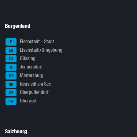
Burgenland
Eisenstadt – Stadt
E
Eisenstadt/Umgebung
EU
Güssing
GS
Jennersdorf
JE
Mattersburg
MA
Neusiedl am See
ND
Oberpullendorf
OP
Oberwart
OW
Salzbourg