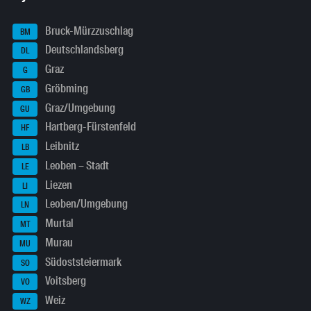
Bruck-Mürzzuschlag
BM
Deutschlandsberg
DL
Graz
G
Gröbming
GB
Graz/Umgebung
GU
Hartberg-Fürstenfeld
HF
Leibnitz
LB
Leoben – Stadt
LE
Liezen
LI
Leoben/Umgebung
LN
Murtal
MT
Murau
MU
Südoststeiermark
SO
Voitsberg
VO
Weiz
WZ