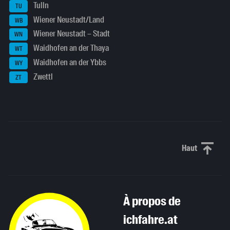
Tulln
TU
Wiener Neustadt/Land
WB
Wiener Neustadt – Stadt
WN
Waidhofen an der Thaya
WT
Waidhofen an der Ybbs
WY
Zwettl
ZT
Haut
Haut de p
À propos de
ichfahre.at