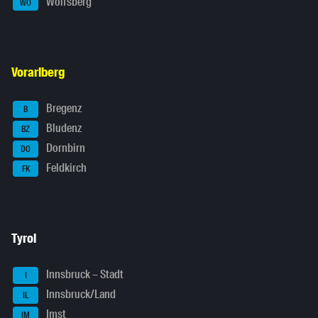
Wolfsberg
WO
Vorarlberg
Bregenz
B
Bludenz
BZ
Dornbirn
DO
Feldkirch
FK
Tyrol
Innsbruck – Stadt
I
Innsbruck/Land
IL
Imst
IM