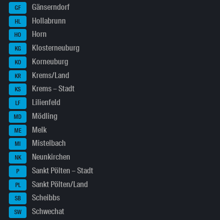
Gänserndorf
GF
Hollabrunn
HL
Horn
HO
Klosterneuburg
KG
Korneuburg
KO
Krems/Land
KR
Krems – Stadt
KS
Lilienfeld
LF
Mödling
MD
Melk
ME
Mistelbach
MI
Neunkirchen
NK
Sankt Pölten – Stadt
P
Sankt Pölten/Land
PL
Scheibbs
SB
Schwechat
SW