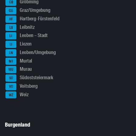
Gröbming
GB
Graz/Umgebung
GU
Hartberg-Fürstenfeld
HF
Leibnitz
LB
Leoben – Stadt
LE
Liezen
LI
Leoben/Umgebung
LN
Murtal
MT
Murau
MU
Südoststeiermark
SO
Voitsberg
VO
Weiz
WZ
Burgenland