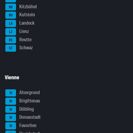
Kitzbühel
KB
Kufstein
KU
Landeck
LA
Lienz
LZ
Reutte
RE
Schwaz
SZ
Vienne
Alsergrund
W
Brigittenau
W
Döbling
W
Donaustadt
W
Favoriten
W