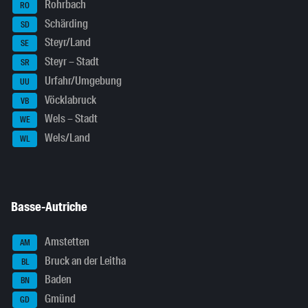
Rohrbach
RO
Schärding
SD
Steyr/Land
SE
Steyr – Stadt
SR
Urfahr/Umgebung
UU
Vöcklabruck
VB
Wels – Stadt
WE
Wels/Land
WL
Basse-Autriche
Amstetten
AM
Bruck an der Leitha
BL
Baden
BN
Gmünd
GD