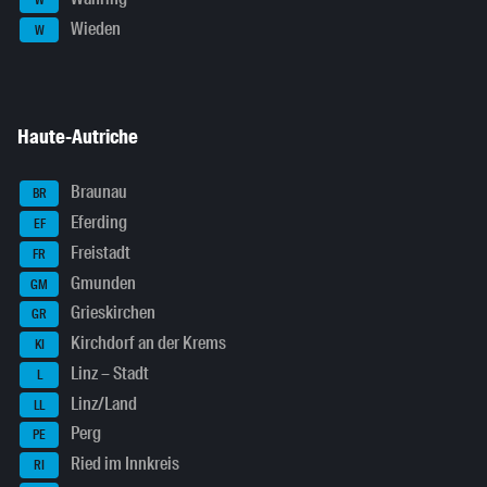
Wieden
W
Haute-Autriche
Braunau
BR
Eferding
EF
Freistadt
FR
Gmunden
GM
Grieskirchen
GR
Kirchdorf an der Krems
KI
Linz – Stadt
L
Linz/Land
LL
Perg
PE
Ried im Innkreis
RI