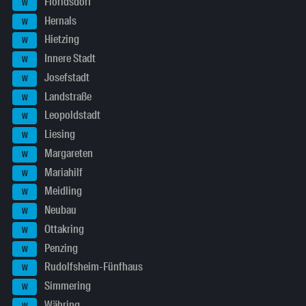
Floridsdorf
W
Hernals
W
Hietzing
W
Innere Stadt
W
Josefstadt
W
Landstraße
W
Leopoldstadt
W
Liesing
W
Margareten
W
Mariahilf
W
Meidling
W
Neubau
W
Ottakring
W
Penzing
W
Rudolfsheim-Fünfhaus
W
Simmering
W
Währing
W