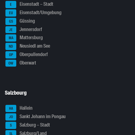
Eisenstadt – Stadt
E
Eisenstadt/Umgebung
EU
Güssing
GS
Jennersdorf
JE
Mattersburg
MA
Neusiedl am See
ND
Oberpullendorf
OP
Oberwart
OW
Salzbourg
Hallein
HA
Sankt Johann im Pongau
JO
Salzburg – Stadt
S
Salzburg/Land
SL