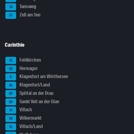
Tamsweg
TA
Zell am See
ZE
Carinthie
Feldkirchen
FE
Hermagor
HE
Klagenfurt am Wörthersee
K
Klagenfurt/Land
KL
Spittal an der Drau
SP
Sankt Veit an der Glan
SV
Villach
VI
Völkermarkt
VK
Villach/Land
VL