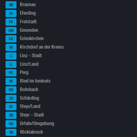
Braunau
BR
Eferding
EF
Freistadt
FR
Gmunden
GM
Grieskirchen
GR
Kirchdorf an der Krems
KI
Linz – Stadt
L
Linz/Land
LL
Perg
PE
Ried im Innkreis
RI
Rohrbach
RO
Schärding
SD
Steyr/Land
SE
Steyr – Stadt
SR
Urfahr/Umgebung
UU
Vöcklabruck
VB