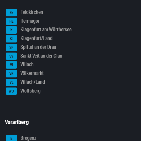
Feldkirchen
FE
Hermagor
HE
Klagenfurt am Wörthersee
K
Klagenfurt/Land
KL
Spittal an der Drau
SP
Sankt Veit an der Glan
SV
Villach
VI
Völkermarkt
VK
Villach/Land
VL
Wolfsberg
WO
Vorarlberg
Bregenz
B