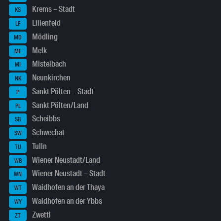
Krems – Stadt
KS
Lilienfeld
LF
Mödling
MD
Melk
ME
Mistelbach
MI
Neunkirchen
NK
Sankt Pölten – Stadt
P
Sankt Pölten/Land
PL
Scheibbs
SB
Schwechat
SW
Tulln
TU
Wiener Neustadt/Land
WB
Wiener Neustadt – Stadt
WN
Waidhofen an der Thaya
WT
Waidhofen an der Ybbs
WY
Zwettl
ZT