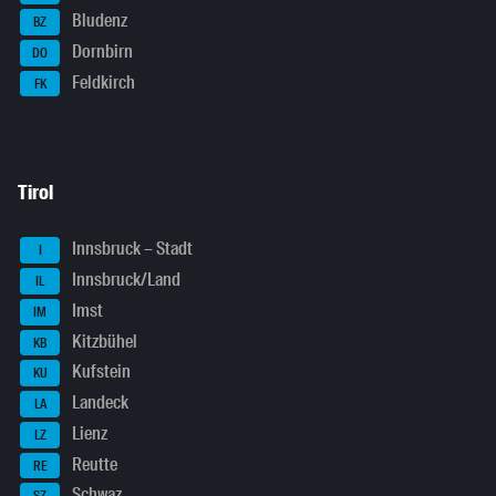
Bludenz
BZ
Dornbirn
DO
Feldkirch
FK
Tirol
Innsbruck – Stadt
I
Innsbruck/Land
IL
Imst
IM
Kitzbühel
KB
Kufstein
KU
Landeck
LA
Lienz
LZ
Reutte
RE
Schwaz