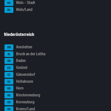
Wels – Stadt
WE
Wels/Land
WL
Niederösterreich
Amstetten
AM
Bruck an der Leitha
BL
Baden
BN
Gmünd
GD
Gänserndorf
GF
Hollabrunn
HL
Horn
HO
Klosterneuburg
KG
Korneuburg
KO
Krems/Land
KR