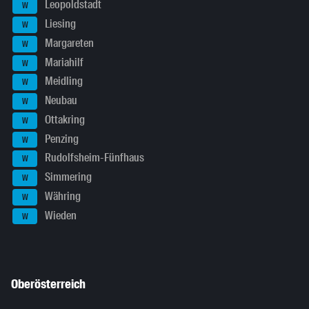
Leopoldstadt
W
Liesing
W
Margareten
W
Mariahilf
W
Meidling
W
Neubau
W
Ottakring
W
Penzing
W
Rudolfsheim-Fünfhaus
W
Simmering
W
Währing
W
Wieden
W
Oberösterreich