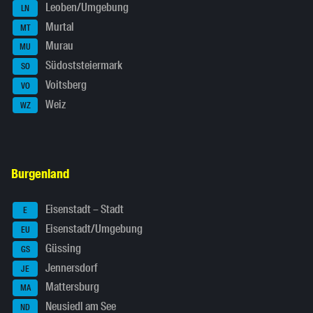
Leoben/Umgebung
LN
Murtal
MT
Murau
MU
Südoststeiermark
SO
Voitsberg
VO
Weiz
WZ
Burgenland
Eisenstadt – Stadt
E
Eisenstadt/Umgebung
EU
Güssing
GS
Jennersdorf
JE
Mattersburg
MA
Neusiedl am See
ND