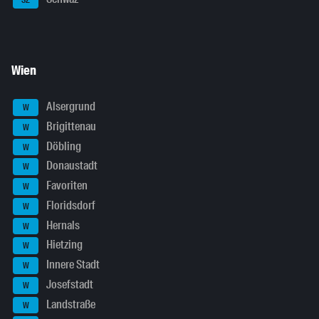
SZ
Wien
Alsergrund
W
Brigittenau
W
Döbling
W
Donaustadt
W
Favoriten
W
Floridsdorf
W
Hernals
W
Hietzing
W
Innere Stadt
W
Josefstadt
W
Landstraße
W