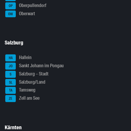
Oberpullendorf
OP
Oberwart
OW
Salzburg
Hallein
HA
Sankt Johann im Pongau
JO
Salzburg – Stadt
S
Salzburg/Land
SL
Tamsweg
TA
Zell am See
ZE
Kärnten