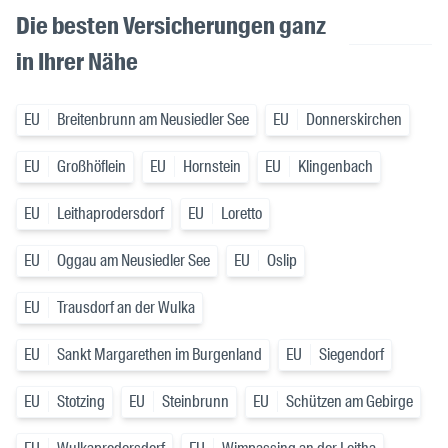
Die besten Versicherungen ganz
in Ihrer Nähe
EU
Breitenbrunn am Neusiedler See
EU
Donnerskirchen
EU
Großhöflein
EU
Hornstein
EU
Klingenbach
EU
Leithaprodersdorf
EU
Loretto
EU
Oggau am Neusiedler See
EU
Oslip
EU
Trausdorf an der Wulka
EU
Sankt Margarethen im Burgenland
EU
Siegendorf
EU
Stotzing
EU
Steinbrunn
EU
Schützen am Gebirge