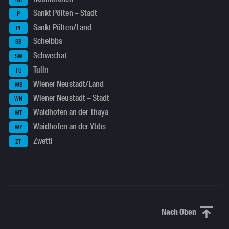
Sankt Pölten – Stadt
P
Sankt Pölten/Land
PL
Scheibbs
SB
Schwechat
SW
Tulln
TU
Wiener Neustadt/Land
WB
Wiener Neustadt – Stadt
WN
Waidhofen an der Thaya
WT
Waidhofen an der Ybbs
WY
Zwettl
ZT
Nach Oben
Nach oben sc