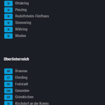
Ottakring
W
Penzing
W
Rudolfsheim-Fünfhaus
W
Simmering
W
Währing
W
Wieden
W
Oberösterreich
Braunau
BR
Eferding
EF
Freistadt
FR
Gmunden
GM
Grieskirchen
GR
Kirchdorf an der Krems
KI