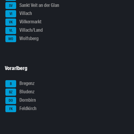
Sankt Veit an der Glan
SV
Villach
VI
Völkermarkt
VK
Villach/Land
VL
Wolfsberg
WO
Vorarlberg
Bregenz
B
Bludenz
BZ
Dornbirn
DO
Feldkirch
FK