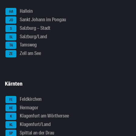
Hallein
HA
Sankt Johann im Pongau
JO
Salzburg – Stadt
S
Salzburg/Land
SL
Tamsweg
TA
Zell am See
ZE
Kärnten
Feldkirchen
FE
Hermagor
HE
Klagenfurt am Wörthersee
K
Klagenfurt/Land
KL
Spittal an der Drau
SP