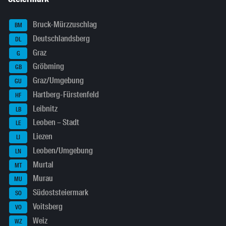
Bruck-Mürzzuschlag
BM
Deutschlandsberg
DL
Graz
G
Gröbming
GB
Graz/Umgebung
GU
Hartberg-Fürstenfeld
HF
Leibnitz
LB
Leoben – Stadt
LE
Liezen
LI
Leoben/Umgebung
LN
Murtal
MT
Murau
MU
Südoststeiermark
SO
Voitsberg
VO
Weiz
WZ