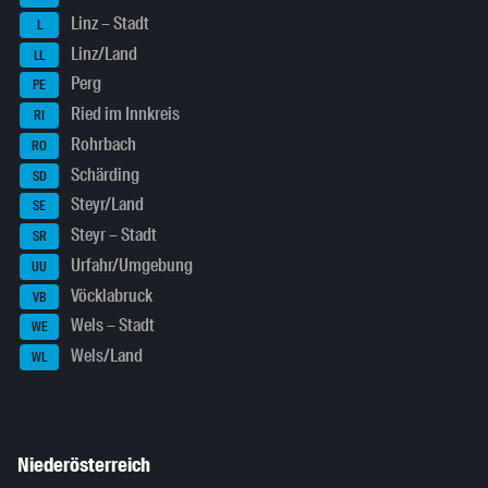
Linz – Stadt
L
Linz/Land
LL
Perg
PE
Ried im Innkreis
RI
Rohrbach
RO
Schärding
SD
Steyr/Land
SE
Steyr – Stadt
SR
Urfahr/Umgebung
UU
Vöcklabruck
VB
Wels – Stadt
WE
Wels/Land
WL
Niederösterreich