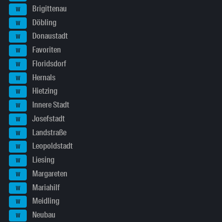
Brigittenau
W
Döbling
W
Donaustadt
W
Favoriten
W
Floridsdorf
W
Hernals
W
Hietzing
W
Innere Stadt
W
Josefstadt
W
Landstraße
W
Leopoldstadt
W
Liesing
W
Margareten
W
Mariahilf
W
Meidling
W
Neubau
W