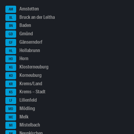
Amstetten
AM
Bruck an der Leitha
BL
Baden
BN
Gmünd
GD
Gänserndorf
GF
Hollabrunn
HL
Horn
HO
Klosterneuburg
KG
Korneuburg
KO
Krems/Land
KR
Krems – Stadt
KS
Lilienfeld
LF
Mödling
MD
Melk
ME
Mistelbach
MI
Neunkirchen
NK