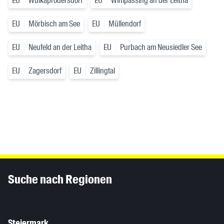
EU
Wulkaprodersdorf
EU
Wimpassing an der Leitha
EU
Mörbisch am See
EU
Müllendorf
EU
Neufeld an der Leitha
EU
Purbach am Neusiedler See
EU
Zagersdorf
EU
Zillingtal
Inhaltsinformationen
Suche nach Regionen
Steiermark