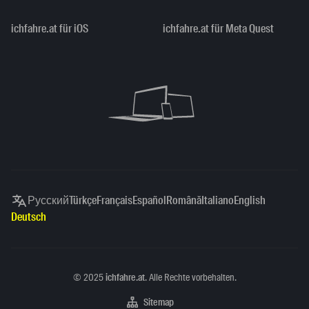
ichfahre.at für iOS
ichfahre.at für Meta Quest
Русский
Türkçe
Français
Español
Română
Italiano
English
Deutsch
Copyright
©
2025
ichfahre.at
. Alle Rechte vorbehalten.
Sitemap