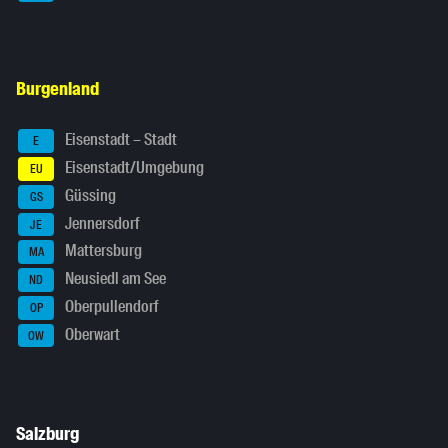
Burgenland
Eisenstadt – Stadt
E
Eisenstadt/Umgebung
EU
Güssing
GS
Jennersdorf
JE
Mattersburg
MA
Neusiedl am See
ND
Oberpullendorf
OP
Oberwart
OW
Salzburg