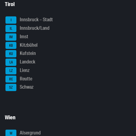
Tirol
Innsbruck – Stadt
I
Innsbruck/Land
IL
Imst
IM
Kitzbühel
KB
Kufstein
KU
Landeck
LA
Lienz
LZ
Reutte
RE
Schwaz
SZ
Wien
Alsergrund
W