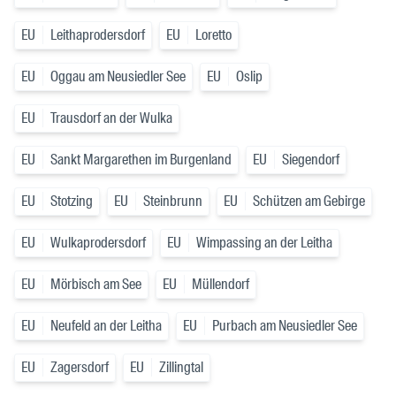
EU
Leithaprodersdorf
EU
Loretto
EU
Oggau am Neusiedler See
EU
Oslip
EU
Trausdorf an der Wulka
EU
Sankt Margarethen im Burgenland
EU
Siegendorf
EU
Stotzing
EU
Steinbrunn
EU
Schützen am Gebirge
EU
Wulkaprodersdorf
EU
Wimpassing an der Leitha
EU
Mörbisch am See
EU
Müllendorf
EU
Neufeld an der Leitha
EU
Purbach am Neusiedler See
EU
Zagersdorf
EU
Zillingtal