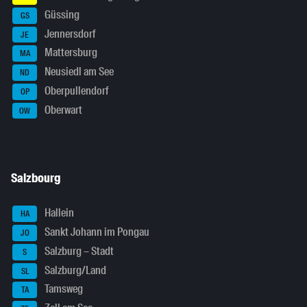
Güssing
GS
Jennersdorf
JE
Mattersburg
MA
Neusiedl am See
ND
Oberpullendorf
OP
Oberwart
OW
Salzbourg
Hallein
HA
Sankt Johann im Pongau
JO
Salzburg – Stadt
S
Salzburg/Land
SL
Tamsweg
TA