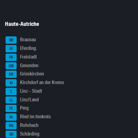
Haute-Autriche
Braunau
BR
Eferding
EF
Freistadt
FR
Gmunden
GM
Grieskirchen
GR
Kirchdorf an der Krems
KI
Linz – Stadt
L
Linz/Land
LL
Perg
PE
Ried im Innkreis
RI
Rohrbach
RO
Schärding
SD