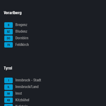
Vorarlberg
Bregenz
B
Bludenz
BZ
Dornbirn
DO
Feldkirch
FK
Tyrol
Innsbruck – Stadt
I
Innsbruck/Land
IL
Imst
IM
Kitzbühel
KB