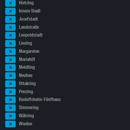
Hietzing
W
Innere Stadt
W
Josefstadt
W
Landstraße
W
Leopoldstadt
W
Liesing
W
Margareten
W
Mariahilf
W
Meidling
W
Neubau
W
Ottakring
W
Penzing
W
Rudolfsheim-Fünfhaus
W
Simmering
W
Währing
W
Wieden
W