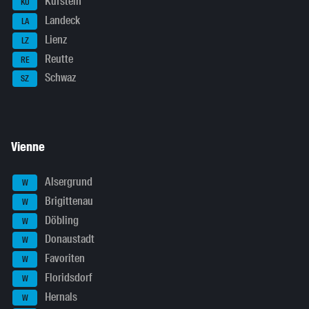
Kufstein
KU
Landeck
LA
Lienz
LZ
Reutte
RE
Schwaz
SZ
Vienne
Alsergrund
W
Brigittenau
W
Döbling
W
Donaustadt
W
Favoriten
W
Floridsdorf
W
Hernals
W