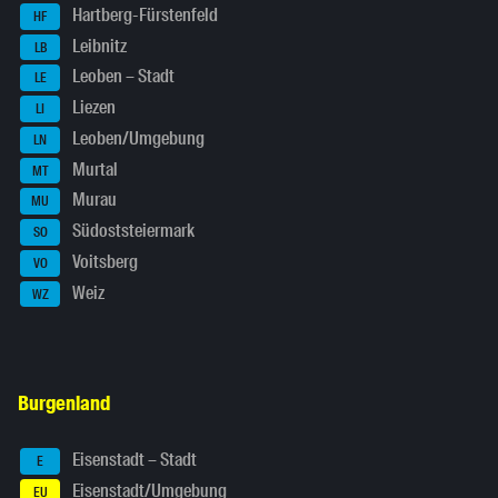
Hartberg-Fürstenfeld
HF
Leibnitz
LB
Leoben – Stadt
LE
Liezen
LI
Leoben/Umgebung
LN
Murtal
MT
Murau
MU
Südoststeiermark
SO
Voitsberg
VO
Weiz
WZ
Burgenland
Eisenstadt – Stadt
E
Eisenstadt/Umgebung
EU