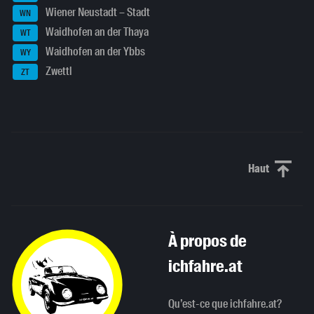
Wiener Neustadt – Stadt
WN
Waidhofen an der Thaya
WT
Waidhofen an der Ybbs
WY
Zwettl
ZT
Haut
Haut de p
À propos de
ichfahre.at
Qu’est-ce que ichfahre.at?