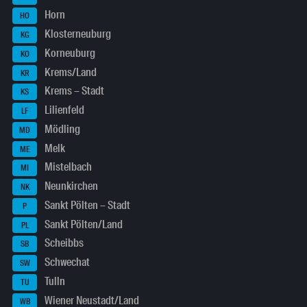
Horn
HO
Klosterneuburg
KG
Korneuburg
KO
Krems/Land
KR
Krems – Stadt
KS
Lilienfeld
LF
Mödling
MD
Melk
ME
Mistelbach
MI
Neunkirchen
NK
Sankt Pölten – Stadt
P
Sankt Pölten/Land
PL
Scheibbs
SB
Schwechat
SW
Tulln
TU
Wiener Neustadt/Land
WB