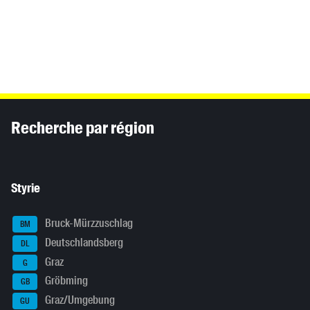
Inhaltsinformationen
Recherche par région
Styrie
Bruck-Mürzzuschlag
BM
Deutschlandsberg
DL
Graz
G
Gröbming
GB
Graz/Umgebung
GU