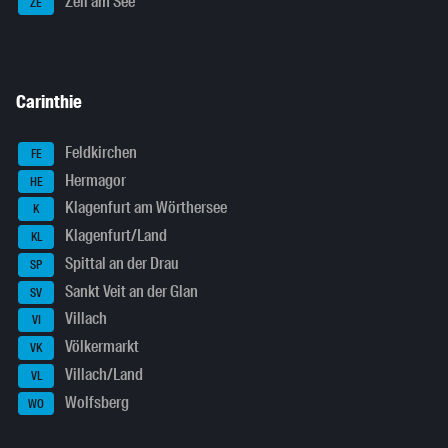
Zell am See
ZE
Carinthie
Feldkirchen
FE
Hermagor
HE
Klagenfurt am Wörthersee
K
Klagenfurt/Land
KL
Spittal an der Drau
SP
Sankt Veit an der Glan
SV
Villach
VI
Völkermarkt
VK
Villach/Land
VL
Wolfsberg
WO