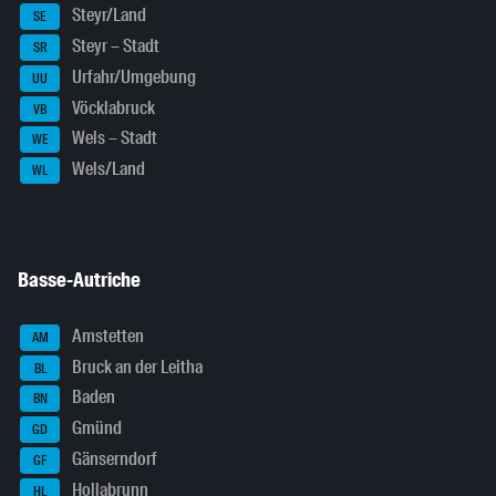
Steyr/Land
SE
Steyr – Stadt
SR
Urfahr/Umgebung
UU
Vöcklabruck
VB
Wels – Stadt
WE
Wels/Land
WL
Basse-Autriche
Amstetten
AM
Bruck an der Leitha
BL
Baden
BN
Gmünd
GD
Gänserndorf
GF
Hollabrunn
HL