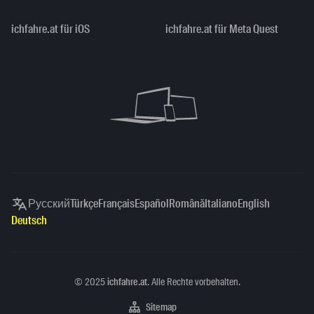
ichfahre.at für iOS
ichfahre.at für Meta Quest
Русский
Türkçe
Français
Español
Română
Italiano
English
Deutsch
Copyright
©
2025
ichfahre.at
. Alle Rechte vorbehalten.
Sitemap