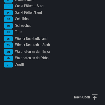
Sankt Pölten – Stadt
P
Sankt Pölten/Land
PL
Scheibbs
SB
Schwechat
SW
Tulln
TU
Wiener Neustadt/Land
WB
Wiener Neustadt – Stadt
WN
Waidhofen an der Thaya
WT
Waidhofen an der Ybbs
WY
Zwettl
ZT
Nach Oben
Nach oben sc