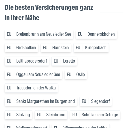
Die besten Versicherungen ganz
in Ihrer Nähe
EU
Breitenbrunn am Neusiedler See
EU
Donnerskirchen
EU
Großhöflein
EU
Hornstein
EU
Klingenbach
EU
Leithaprodersdorf
EU
Loretto
EU
Oggau am Neusiedler See
EU
Oslip
EU
Trausdorf an der Wulka
EU
Sankt Margarethen im Burgenland
EU
Siegendorf
EU
Stotzing
EU
Steinbrunn
EU
Schützen am Gebirge