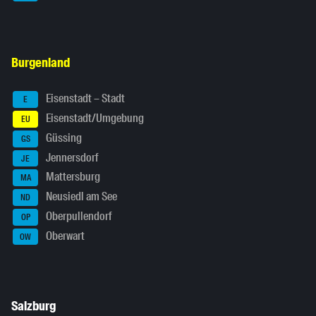
Burgenland
Eisenstadt – Stadt
E
Eisenstadt/Umgebung
EU
Güssing
GS
Jennersdorf
JE
Mattersburg
MA
Neusiedl am See
ND
Oberpullendorf
OP
Oberwart
OW
Salzburg