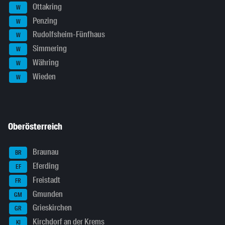
Ottakring
W
Penzing
W
Rudolfsheim-Fünfhaus
W
Simmering
W
Währing
W
Wieden
W
Oberösterreich
Braunau
BR
Eferding
EF
Freistadt
FR
Gmunden
GM
Grieskirchen
GR
Kirchdorf an der Krems
KI