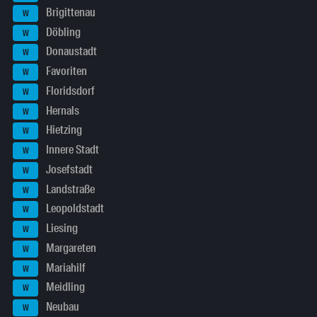
Brigittenau
W
Döbling
W
Donaustadt
W
Favoriten
W
Floridsdorf
W
Hernals
W
Hietzing
W
Innere Stadt
W
Josefstadt
W
Landstraße
W
Leopoldstadt
W
Liesing
W
Margareten
W
Mariahilf
W
Meidling
W
Neubau
W