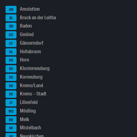
Amstetten
AM
Bruck an der Leitha
BL
Baden
BN
Gmünd
GD
Gänserndorf
GF
Hollabrunn
HL
Horn
HO
Klosterneuburg
KG
Korneuburg
KO
Krems/Land
KR
Krems – Stadt
KS
Lilienfeld
LF
Mödling
MD
Melk
ME
Mistelbach
MI
Neunkirchen
NK