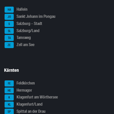
Hallein
HA
Sankt Johann im Pongau
JO
Salzburg – Stadt
S
Salzburg/Land
SL
Tamsweg
TA
Zell am See
ZE
Kärnten
Feldkirchen
FE
Hermagor
HE
Klagenfurt am Wörthersee
K
Klagenfurt/Land
KL
Spittal an der Drau
SP