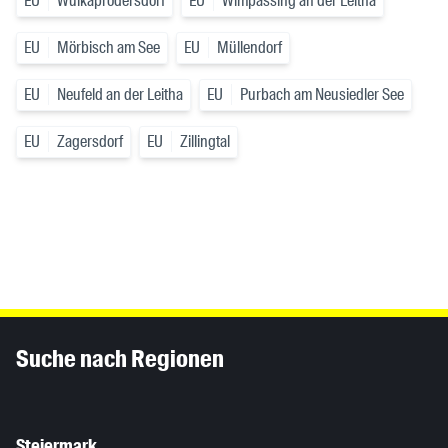
EU
Wulkaprodersdorf
EU
Wimpassing an der Leitha
EU
Mörbisch am See
EU
Müllendorf
EU
Neufeld an der Leitha
EU
Purbach am Neusiedler See
EU
Zagersdorf
EU
Zillingtal
Inhaltsinformationen
Suche nach Regionen
Steiermark