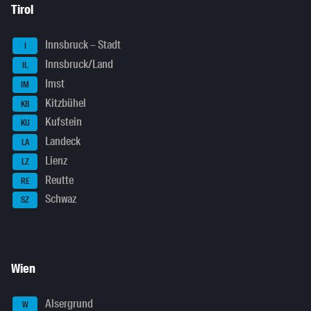
Tirol
Innsbruck – Stadt
I
Innsbruck/Land
IL
Imst
IM
Kitzbühel
KB
Kufstein
KU
Landeck
LA
Lienz
LZ
Reutte
RE
Schwaz
SZ
Wien
Alsergrund
W