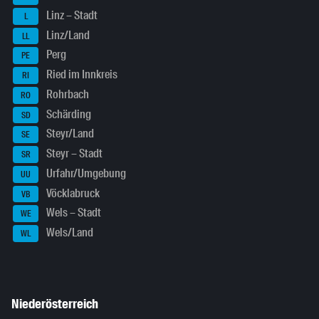
Linz – Stadt
L
Linz/Land
LL
Perg
PE
Ried im Innkreis
RI
Rohrbach
RO
Schärding
SD
Steyr/Land
SE
Steyr – Stadt
SR
Urfahr/Umgebung
UU
Vöcklabruck
VB
Wels – Stadt
WE
Wels/Land
WL
Niederösterreich