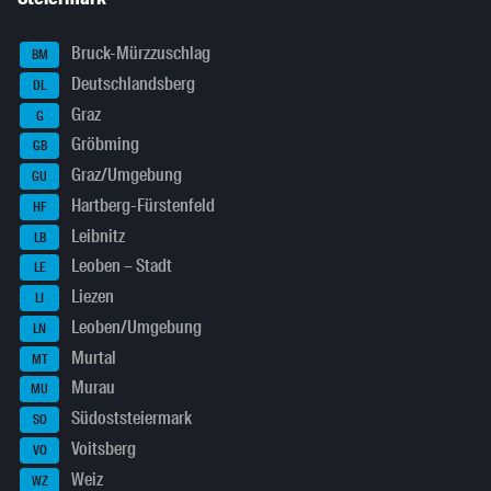
Bruck-Mürzzuschlag
BM
Deutschlandsberg
DL
Graz
G
Gröbming
GB
Graz/Umgebung
GU
Hartberg-Fürstenfeld
HF
Leibnitz
LB
Leoben – Stadt
LE
Liezen
LI
Leoben/Umgebung
LN
Murtal
MT
Murau
MU
Südoststeiermark
SO
Voitsberg
VO
Weiz
WZ