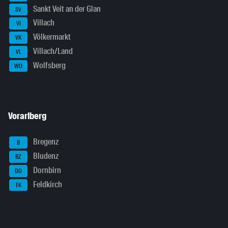
Sankt Veit an der Glan
SV
Villach
VI
Völkermarkt
VK
Villach/Land
VL
Wolfsberg
WO
Vorarlberg
Bregenz
B
Bludenz
BZ
Dornbirn
DO
Feldkirch
FK