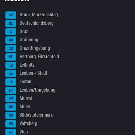
Bruck-Mürzzuschlag
BM
Deutschlandsberg
DL
Graz
G
Gröbming
GB
Graz/Umgebung
GU
Hartberg-Fürstenfeld
HF
Leibnitz
LB
Leoben – Stadt
LE
Liezen
LI
Leoben/Umgebung
LN
Murtal
MT
Murau
MU
Südoststeiermark
SO
Voitsberg
VO
Weiz
WZ