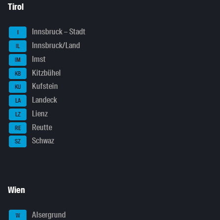
Tirol
Innsbruck – Stadt
I
Innsbruck/Land
IL
Imst
IM
Kitzbühel
KB
Kufstein
KU
Landeck
LA
Lienz
LZ
Reutte
RE
Schwaz
SZ
Wien
Alsergrund
W