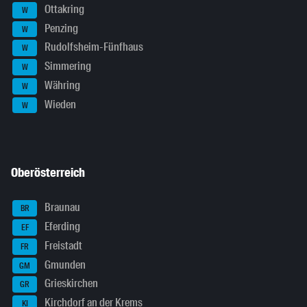
Ottakring
W
Penzing
W
Rudolfsheim-Fünfhaus
W
Simmering
W
Währing
W
Wieden
W
Oberösterreich
Braunau
BR
Eferding
EF
Freistadt
FR
Gmunden
GM
Grieskirchen
GR
Kirchdorf an der Krems
KI