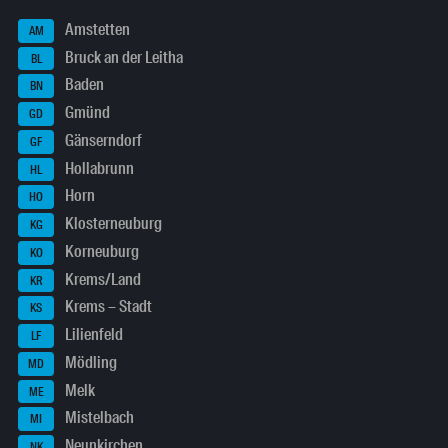
Amstetten
AM
Bruck an der Leitha
BL
Baden
BN
Gmünd
GD
Gänserndorf
GF
Hollabrunn
HL
Horn
HO
Klosterneuburg
KG
Korneuburg
KO
Krems/Land
KR
Krems – Stadt
KS
Lilienfeld
LF
Mödling
MD
Melk
ME
Mistelbach
MI
Neunkirchen
NK