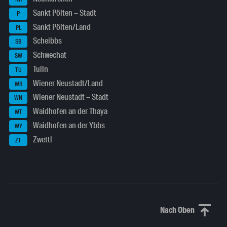
Sankt Pölten – Stadt
P
Sankt Pölten/Land
PL
Scheibbs
SB
Schwechat
SW
Tulln
TU
Wiener Neustadt/Land
WB
Wiener Neustadt – Stadt
WN
Waidhofen an der Thaya
WT
Waidhofen an der Ybbs
WY
Zwettl
ZT
Nach Oben
Nach oben sc