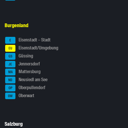
Burgenland
Eisenstadt – Stadt
E
Eisenstadt/Umgebung
EU
Güssing
GS
Jennersdorf
JE
Mattersburg
MA
Neusiedl am See
ND
Oberpullendorf
OP
Oberwart
OW
Salzburg