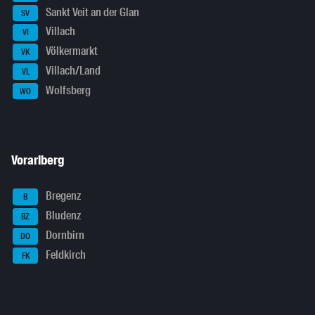
Sankt Veit an der Glan
SV
Villach
VI
Völkermarkt
VK
Villach/Land
VL
Wolfsberg
WO
Vorarlberg
Bregenz
B
Bludenz
BZ
Dornbirn
DO
Feldkirch
FK