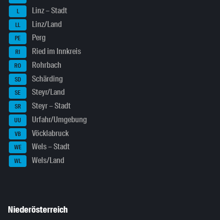
Linz – Stadt
L
Linz/Land
LL
Perg
PE
Ried im Innkreis
RI
Rohrbach
RO
Schärding
SD
Steyr/Land
SE
Steyr – Stadt
SR
Urfahr/Umgebung
UU
Vöcklabruck
VB
Wels – Stadt
WE
Wels/Land
WL
Niederösterreich