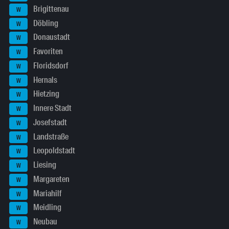
Brigittenau
W
Döbling
W
Donaustadt
W
Favoriten
W
Floridsdorf
W
Hernals
W
Hietzing
W
Innere Stadt
W
Josefstadt
W
Landstraße
W
Leopoldstadt
W
Liesing
W
Margareten
W
Mariahilf
W
Meidling
W
Neubau
W