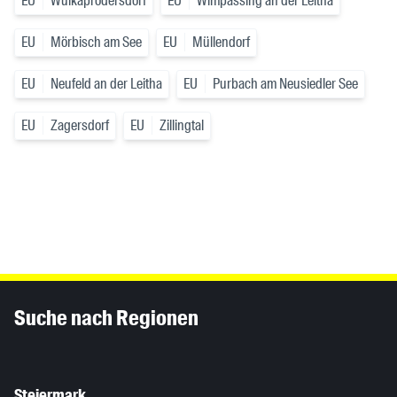
EU
Wulkaprodersdorf
EU
Wimpassing an der Leitha
EU
Mörbisch am See
EU
Müllendorf
EU
Neufeld an der Leitha
EU
Purbach am Neusiedler See
EU
Zagersdorf
EU
Zillingtal
Inhaltsinformationen
Suche nach Regionen
Steiermark