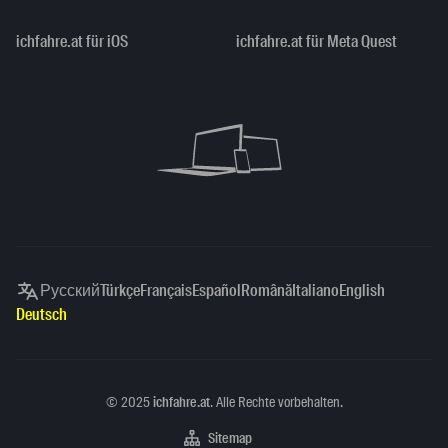
ichfahre.at für iOS
ichfahre.at für Meta Quest
Русский
Türkçe
Français
Español
Română
Italiano
English
Deutsch
Copyright
©
2025
ichfahre.at
. Alle Rechte vorbehalten.
Sitemap