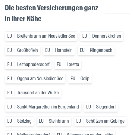
Die besten Versicherungen ganz
in Ihrer Nähe
EU
Breitenbrunn am Neusiedler See
EU
Donnerskirchen
EU
Großhöflein
EU
Hornstein
EU
Klingenbach
EU
Leithaprodersdorf
EU
Loretto
EU
Oggau am Neusiedler See
EU
Oslip
EU
Trausdorf an der Wulka
EU
Sankt Margarethen im Burgenland
EU
Siegendorf
EU
Stotzing
EU
Steinbrunn
EU
Schützen am Gebirge