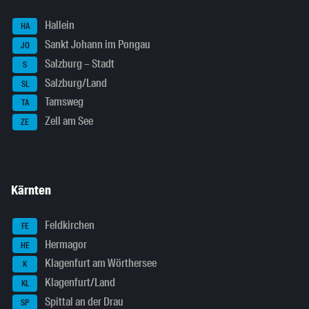
Hallein
HA
Sankt Johann im Pongau
JO
Salzburg – Stadt
S
Salzburg/Land
SL
Tamsweg
TA
Zell am See
ZE
Kärnten
Feldkirchen
FE
Hermagor
HE
Klagenfurt am Wörthersee
K
Klagenfurt/Land
KL
Spittal an der Drau
SP