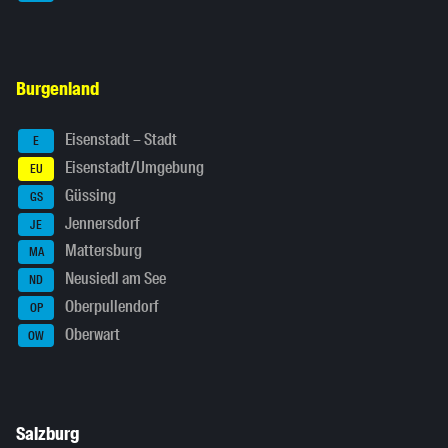
Burgenland
Eisenstadt – Stadt
E
Eisenstadt/Umgebung
EU
Güssing
GS
Jennersdorf
JE
Mattersburg
MA
Neusiedl am See
ND
Oberpullendorf
OP
Oberwart
OW
Salzburg