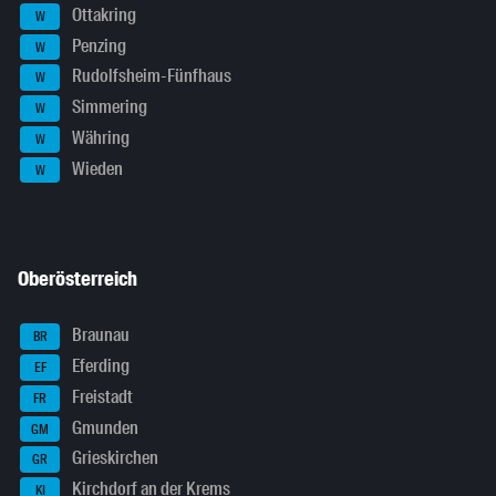
Ottakring
W
Penzing
W
Rudolfsheim-Fünfhaus
W
Simmering
W
Währing
W
Wieden
W
Oberösterreich
Braunau
BR
Eferding
EF
Freistadt
FR
Gmunden
GM
Grieskirchen
GR
Kirchdorf an der Krems
KI