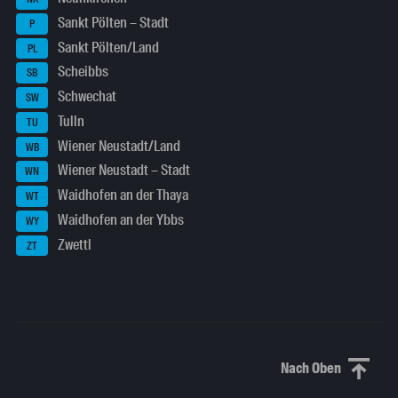
Sankt Pölten – Stadt
P
Sankt Pölten/Land
PL
Scheibbs
SB
Schwechat
SW
Tulln
TU
Wiener Neustadt/Land
WB
Wiener Neustadt – Stadt
WN
Waidhofen an der Thaya
WT
Waidhofen an der Ybbs
WY
Zwettl
ZT
Nach Oben
Nach oben sc