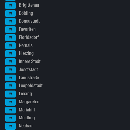
Brigittenau
W
Döbling
W
Donaustadt
W
Favoriten
W
Floridsdorf
W
Hernals
W
Hietzing
W
Innere Stadt
W
Josefstadt
W
Landstraße
W
Leopoldstadt
W
Liesing
W
Margareten
W
Mariahilf
W
Meidling
W
Neubau
W