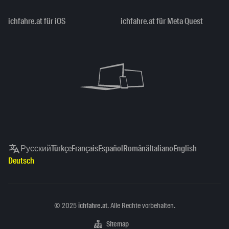
ichfahre.at für iOS
ichfahre.at für Meta Quest
Русский
Türkçe
Français
Español
Română
Italiano
English
Deutsch
Copyright
©
2025
ichfahre.at
. Alle Rechte vorbehalten.
Sitemap