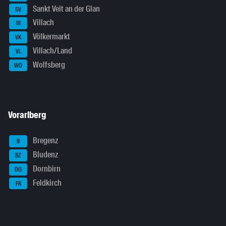
Sankt Veit an der Glan
SV
Villach
VI
Völkermarkt
VK
Villach/Land
VL
Wolfsberg
WO
Vorarlberg
Bregenz
B
Bludenz
BZ
Dornbirn
DO
Feldkirch
FK