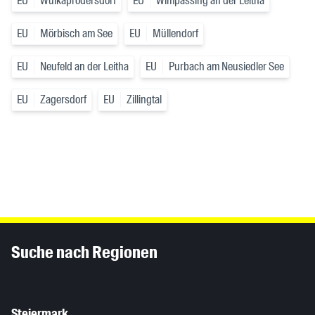
EU
Wulkaprodersdorf
EU
Wimpassing an der Leitha
EU
Mörbisch am See
EU
Müllendorf
EU
Neufeld an der Leitha
EU
Purbach am Neusiedler See
EU
Zagersdorf
EU
Zillingtal
Inhaltsinformationen
Suche nach Regionen
Steiermark