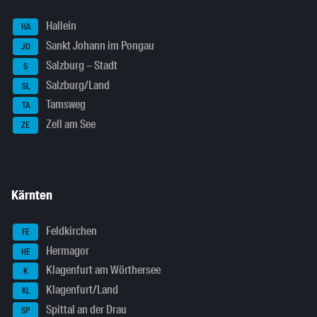
Hallein
HA
Sankt Johann im Pongau
JO
Salzburg – Stadt
S
Salzburg/Land
SL
Tamsweg
TA
Zell am See
ZE
Kärnten
Feldkirchen
FE
Hermagor
HE
Klagenfurt am Wörthersee
K
Klagenfurt/Land
KL
Spittal an der Drau
SP