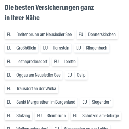
Die besten Versicherungen ganz
in Ihrer Nähe
EU
Breitenbrunn am Neusiedler See
EU
Donnerskirchen
EU
Großhöflein
EU
Hornstein
EU
Klingenbach
EU
Leithaprodersdorf
EU
Loretto
EU
Oggau am Neusiedler See
EU
Oslip
EU
Trausdorf an der Wulka
EU
Sankt Margarethen im Burgenland
EU
Siegendorf
EU
Stotzing
EU
Steinbrunn
EU
Schützen am Gebirge