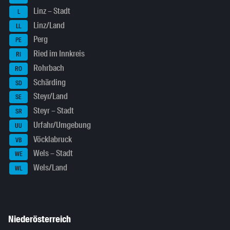
Linz – Stadt
L
Linz/Land
LL
Perg
PE
Ried im Innkreis
RI
Rohrbach
RO
Schärding
SD
Steyr/Land
SE
Steyr – Stadt
SR
Urfahr/Umgebung
UU
Vöcklabruck
VB
Wels – Stadt
WE
Wels/Land
WL
Niederösterreich