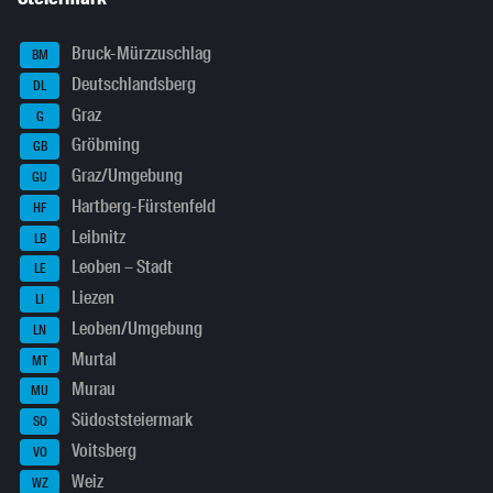
Bruck-Mürzzuschlag
BM
Deutschlandsberg
DL
Graz
G
Gröbming
GB
Graz/Umgebung
GU
Hartberg-Fürstenfeld
HF
Leibnitz
LB
Leoben – Stadt
LE
Liezen
LI
Leoben/Umgebung
LN
Murtal
MT
Murau
MU
Südoststeiermark
SO
Voitsberg
VO
Weiz
WZ