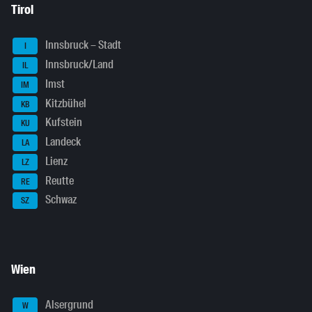
Tirol
Innsbruck – Stadt
I
Innsbruck/Land
IL
Imst
IM
Kitzbühel
KB
Kufstein
KU
Landeck
LA
Lienz
LZ
Reutte
RE
Schwaz
SZ
Wien
Alsergrund
W