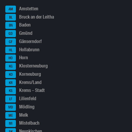
Amstetten
AM
Bruck an der Leitha
BL
Baden
BN
Gmünd
GD
Gänserndorf
GF
Hollabrunn
HL
Horn
HO
Klosterneuburg
KG
Korneuburg
KO
Krems/Land
KR
Krems – Stadt
KS
Lilienfeld
LF
Mödling
MD
Melk
ME
Mistelbach
MI
Neunkirchen
NK