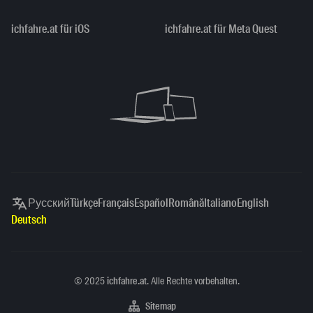
ichfahre.at für iOS
ichfahre.at für Meta Quest
Русский
Türkçe
Français
Español
Română
Italiano
English
Deutsch
Copyright
©
2025
ichfahre.at
. Alle Rechte vorbehalten.
Sitemap