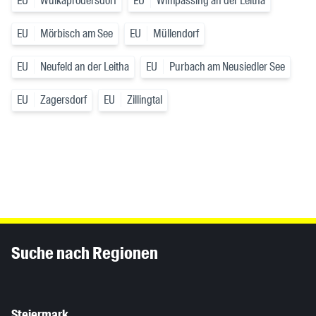
EU
Wulkaprodersdorf
EU
Wimpassing an der Leitha
EU
Mörbisch am See
EU
Müllendorf
EU
Neufeld an der Leitha
EU
Purbach am Neusiedler See
EU
Zagersdorf
EU
Zillingtal
Inhaltsinformationen
Suche nach Regionen
Steiermark