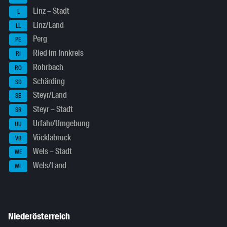
Linz – Stadt
L
Linz/Land
LL
Perg
PE
Ried im Innkreis
RI
Rohrbach
RO
Schärding
SD
Steyr/Land
SE
Steyr – Stadt
SR
Urfahr/Umgebung
UU
Vöcklabruck
VB
Wels – Stadt
WE
Wels/Land
WL
Niederösterreich