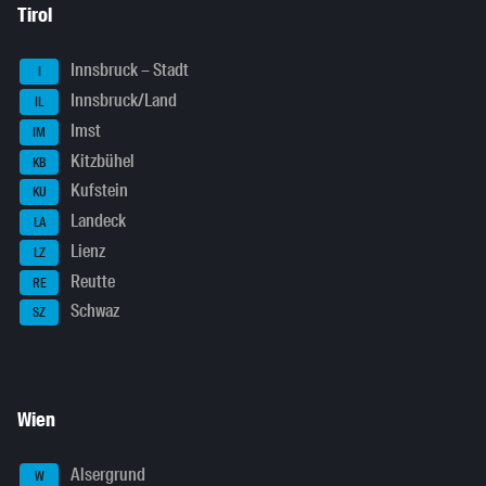
Tirol
Innsbruck – Stadt
I
Innsbruck/Land
IL
Imst
IM
Kitzbühel
KB
Kufstein
KU
Landeck
LA
Lienz
LZ
Reutte
RE
Schwaz
SZ
Wien
Alsergrund
W