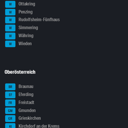
Ottakring
W
Penzing
W
Rudolfsheim-Fünfhaus
W
Simmering
W
Währing
W
Wieden
W
Oberösterreich
Braunau
BR
Eferding
EF
Freistadt
FR
Gmunden
GM
Grieskirchen
GR
Kirchdorf an der Krems
KI