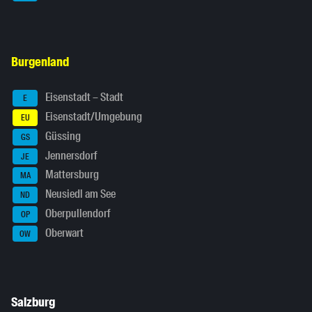
Burgenland
Eisenstadt – Stadt
E
Eisenstadt/Umgebung
EU
Güssing
GS
Jennersdorf
JE
Mattersburg
MA
Neusiedl am See
ND
Oberpullendorf
OP
Oberwart
OW
Salzburg