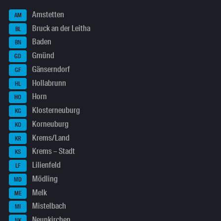
Amstetten
AM
Bruck an der Leitha
BL
Baden
BN
Gmünd
GD
Gänserndorf
GF
Hollabrunn
HL
Horn
HO
Klosterneuburg
KG
Korneuburg
KO
Krems/Land
KR
Krems – Stadt
KS
Lilienfeld
LF
Mödling
MD
Melk
ME
Mistelbach
MI
Neunkirchen
NK