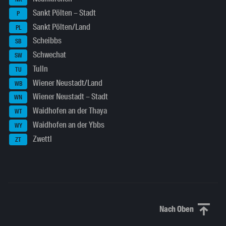
Sankt Pölten – Stadt
P
Sankt Pölten/Land
PL
Scheibbs
SB
Schwechat
SW
Tulln
TU
Wiener Neustadt/Land
WB
Wiener Neustadt – Stadt
WN
Waidhofen an der Thaya
WT
Waidhofen an der Ybbs
WY
Zwettl
ZT
Nach Oben
Nach oben sc