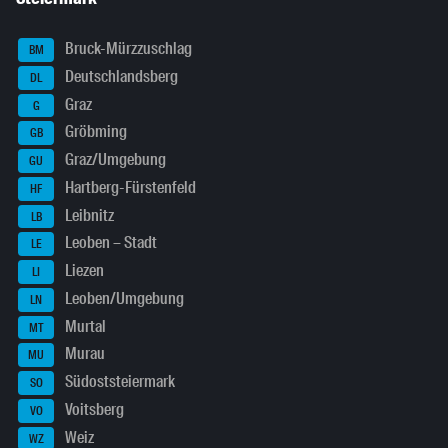
Bruck-Mürzzuschlag
BM
Deutschlandsberg
DL
Graz
G
Gröbming
GB
Graz/Umgebung
GU
Hartberg-Fürstenfeld
HF
Leibnitz
LB
Leoben – Stadt
LE
Liezen
LI
Leoben/Umgebung
LN
Murtal
MT
Murau
MU
Südoststeiermark
SO
Voitsberg
VO
Weiz
WZ