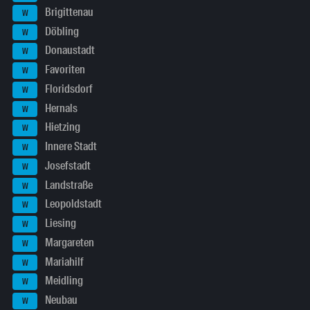
Brigittenau
W
Döbling
W
Donaustadt
W
Favoriten
W
Floridsdorf
W
Hernals
W
Hietzing
W
Innere Stadt
W
Josefstadt
W
Landstraße
W
Leopoldstadt
W
Liesing
W
Margareten
W
Mariahilf
W
Meidling
W
Neubau
W