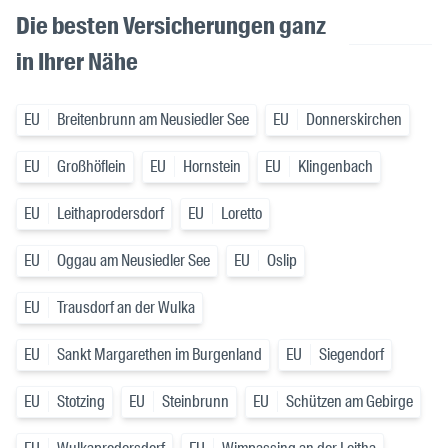
Die besten Versicherungen ganz
in Ihrer Nähe
EU
Breitenbrunn am Neusiedler See
EU
Donnerskirchen
EU
Großhöflein
EU
Hornstein
EU
Klingenbach
EU
Leithaprodersdorf
EU
Loretto
EU
Oggau am Neusiedler See
EU
Oslip
EU
Trausdorf an der Wulka
EU
Sankt Margarethen im Burgenland
EU
Siegendorf
EU
Stotzing
EU
Steinbrunn
EU
Schützen am Gebirge