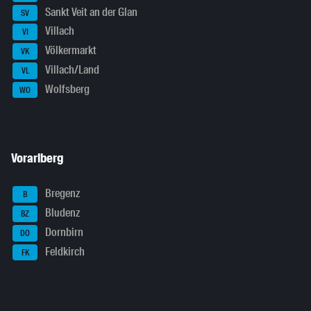
Sankt Veit an der Glan
SV
Villach
VI
Völkermarkt
VK
Villach/Land
VL
Wolfsberg
WO
Vorarlberg
Bregenz
B
Bludenz
BZ
Dornbirn
DO
Feldkirch
FK