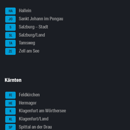
Hallein
HA
Sankt Johann im Pongau
JO
Salzburg – Stadt
S
Salzburg/Land
SL
Tamsweg
TA
Zell am See
ZE
Kärnten
Feldkirchen
FE
Hermagor
HE
Klagenfurt am Wörthersee
K
Klagenfurt/Land
KL
Spittal an der Drau
SP