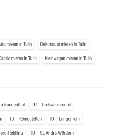
uto mieten in Tulln
Elektroauto mieten in Tulln
Cabrio mieten in Tulln
Kleinwagen mieten in Tulln
roßriedenthal
TU
Großweikersdorf
m
TU
Königstetten
TU
Langenrohr
berg-Reidling
TU
St. Andrä-Wördern