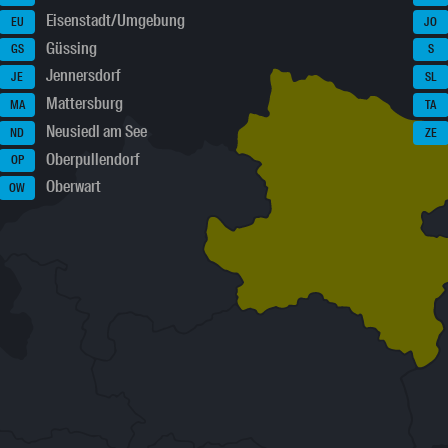
Eisenstadt/Umgebung
EU
JO
Güssing
GS
S
Jennersdorf
JE
SL
Mattersburg
MA
TA
Neusiedl am See
ND
ZE
Oberpullendorf
OP
Oberwart
OW