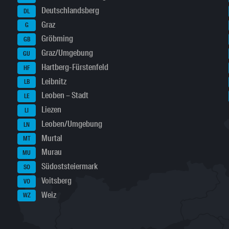
Deutschlandsberg
DL
Graz
G
Gröbming
GB
Graz/Umgebung
GU
Hartberg-Fürstenfeld
HF
Leibnitz
LB
Leoben – Stadt
LE
Liezen
LI
Leoben/Umgebung
LN
Murtal
MT
Murau
MU
Südoststeiermark
SO
Voitsberg
VO
Weiz
WZ