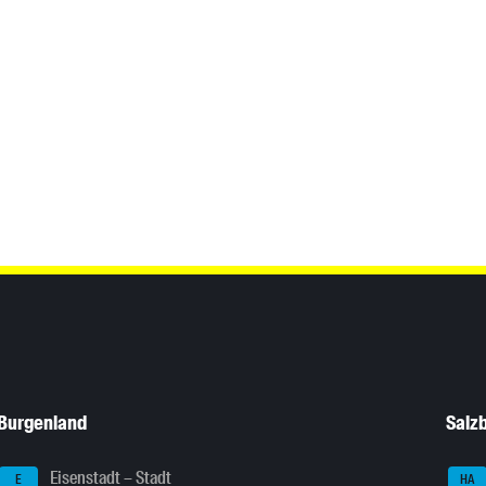
Burgenland
Salz
Eisenstadt – Stadt
E
HA