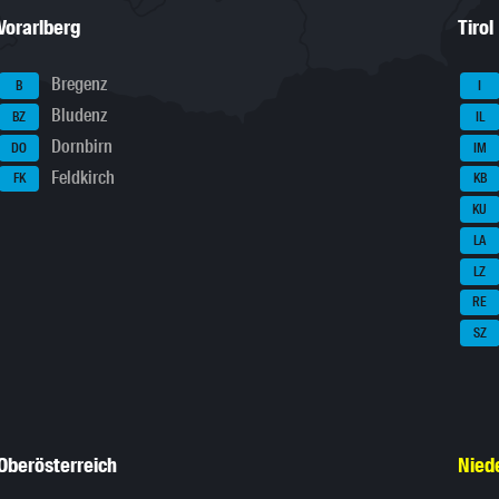
Vorarlberg
Tirol
Bregenz
B
I
Bludenz
BZ
IL
Dornbirn
DO
IM
Feldkirch
FK
KB
KU
LA
LZ
RE
SZ
Oberösterreich
Nied