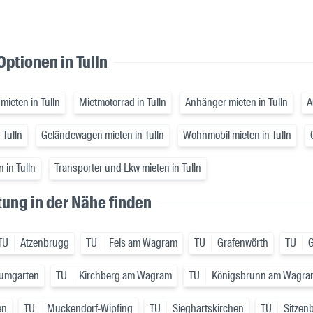
ptionen in Tulln
mieten in Tulln
Mietmotorrad in Tulln
Anhänger mieten in Tulln
A
 Tulln
Geländewagen mieten in Tulln
Wohnmobil mieten in Tulln
 in Tulln
Transporter und Lkw mieten in Tulln
ung in der Nähe finden
TU
Atzenbrugg
TU
Fels am Wagram
TU
Grafenwörth
TU
G
umgarten
TU
Kirchberg am Wagram
TU
Königsbrunn am Wagra
en
TU
Muckendorf-Wipfing
TU
Sieghartskirchen
TU
Sitzen