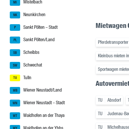
Mistelbach
MI
Neunkirchen
NK
Mietwagen O
Sankt Pölten – Stadt
P
Sankt Pölten/Land
PL
Pferdetransporter 
Scheibbs
SB
Kleinbus mieten in
Schwechat
SW
Sportwagen mieten
Tulln
TU
Autovermiet
Wiener Neustadt/Land
WB
TU
Absdorf
Wiener Neustadt – Stadt
WN
TU
Judenau-Ba
Waidhofen an der Thaya
WT
TU
Michelhaus
Waidhofen an der Ybbs
WY