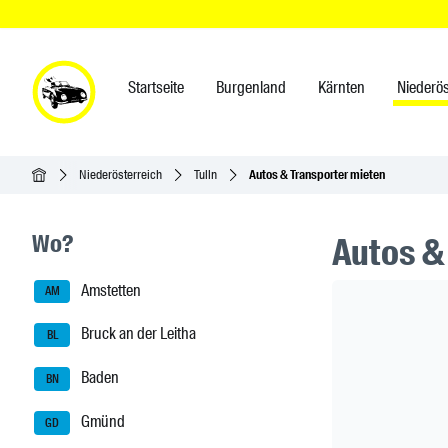
Startseite
Burgenland
Kärnten
Niederös
Startseite
Niederösterreich
Tulln
Autos & Transporter mieten
Seitenleisten-Navigation
Wo?
Autos &
Amstetten
Header Ban
AM
Bruck an der Leitha
BL
Baden
BN
Gmünd
GD