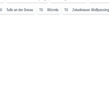
TU
Tulln an der Donau
TU
Würmla
TU
Zeiselmauer-Wolfpassin