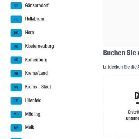
Gänserndorf
GF
Hollabrunn
HL
Horn
HO
Klosterneuburg
KG
Buchen Sie 
Korneuburg
KO
Entdecken Sie die 
Krems/Land
KR
Krems – Stadt
KS
Lilienfeld
LF
Erstel
Mödling
MD
Untern
Melk
ME