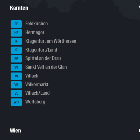
Kärnten
Feldkirchen
FE
Hermagor
HE
Klagenfurt am Wörthersee
K
Klagenfurt/Land
KL
Spittal an der Drau
SP
Sankt Veit an der Glan
SV
Villach
VI
Völkermarkt
VK
Villach/Land
VL
Wolfsberg
WO
Wien