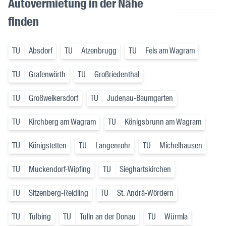
Autovermietung in der Nähe
finden
TU
Absdorf
TU
Atzenbrugg
TU
Fels am Wagram
TU
Grafenwörth
TU
Großriedenthal
TU
Großweikersdorf
TU
Judenau-Baumgarten
TU
Kirchberg am Wagram
TU
Königsbrunn am Wagram
TU
Königstetten
TU
Langenrohr
TU
Michelhausen
TU
Muckendorf-Wipfing
TU
Sieghartskirchen
TU
Sitzenberg-Reidling
TU
St. Andrä-Wördern
TU
Tulbing
TU
Tulln an der Donau
TU
Würmla