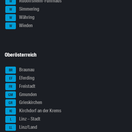
Rudolfsheim-Fünfhaus
W
Simmering
W
Währing
W
Wieden
W
Oberösterreich
Braunau
BR
Eferding
EF
Freistadt
FR
Gmunden
GM
Grieskirchen
GR
Kirchdorf an der Krems
KI
Linz – Stadt
L
Linz/Land
LL