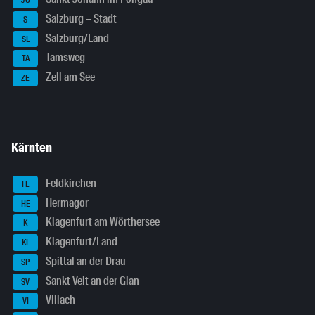
JO
Salzburg – Stadt
S
Salzburg/Land
SL
Tamsweg
TA
Zell am See
ZE
Kärnten
Feldkirchen
FE
Hermagor
HE
Klagenfurt am Wörthersee
K
Klagenfurt/Land
KL
Spittal an der Drau
SP
Sankt Veit an der Glan
SV
Villach
VI