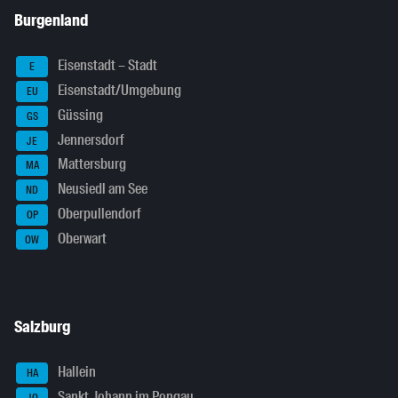
Burgenland
Eisenstadt – Stadt
E
Eisenstadt/Umgebung
EU
Güssing
GS
Jennersdorf
JE
Mattersburg
MA
Neusiedl am See
ND
Oberpullendorf
OP
Oberwart
OW
Salzburg
Hallein
HA
Sankt Johann im Pongau