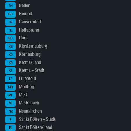
Baden
BN
Gmünd
GD
Gänserndorf
GF
Hollabrunn
HL
Horn
HO
Klosterneuburg
KG
Korneuburg
KO
Krems/Land
KR
Krems – Stadt
KS
Lilienfeld
LF
Mödling
MD
Melk
ME
Mistelbach
MI
Neunkirchen
NK
Sankt Pölten – Stadt
P
Sankt Pölten/Land
PL