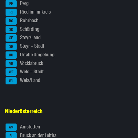
Perg
PE
Ried im Innkreis
RI
Rohrbach
RO
Schärding
SD
Steyr/Land
SE
Steyr – Stadt
SR
Urfahr/Umgebung
UU
Vöcklabruck
VB
Wels – Stadt
WE
Wels/Land
WL
Niederösterreich
Amstetten
AM
Bruck an der Leitha
BL