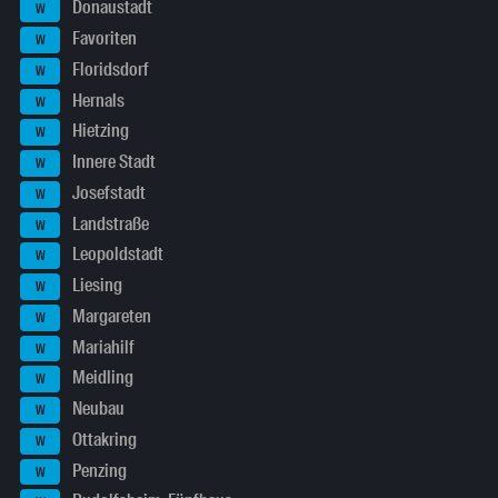
Donaustadt
W
Favoriten
W
Floridsdorf
W
Hernals
W
Hietzing
W
Innere Stadt
W
Josefstadt
W
Landstraße
W
Leopoldstadt
W
Liesing
W
Margareten
W
Mariahilf
W
Meidling
W
Neubau
W
Ottakring
W
Penzing
W