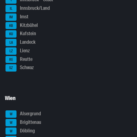
I
Innsbruck/Land
IL
Imst
IM
Kitzbühel
KB
Kufstein
KU
Landeck
LA
Lienz
LZ
Reutte
RE
Schwaz
SZ
Wien
Alsergrund
W
Brigittenau
W
Döbling
W