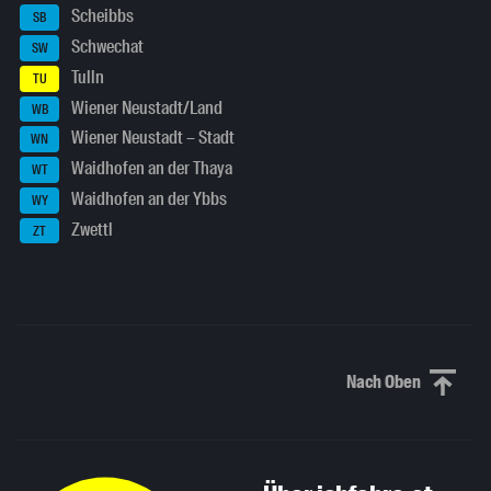
Scheibbs
SB
Schwechat
SW
Tulln
TU
Wiener Neustadt/Land
WB
Wiener Neustadt – Stadt
WN
Waidhofen an der Thaya
WT
Waidhofen an der Ybbs
WY
Zwettl
ZT
Nach Oben
Nach oben sc