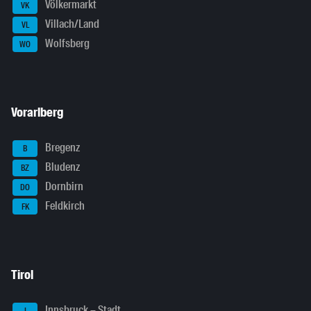
Völkermarkt
VK
Villach/Land
VL
Wolfsberg
WO
Vorarlberg
Bregenz
B
Bludenz
BZ
Dornbirn
DO
Feldkirch
FK
Tirol
Innsbruck – Stadt