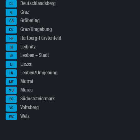
Deutschlandsberg
DL
Graz
G
Gröbming
GB
Graz/Umgebung
GU
Hartberg-Fürstenfeld
HF
Leibnitz
LB
Leoben – Stadt
LE
Liezen
LI
Leoben/Umgebung
LN
Murtal
MT
Murau
MU
Südoststeiermark
SO
Voitsberg
VO
Weiz
WZ