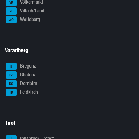
Völkermarkt
VK
Villach/Land
VL
Wolfsberg
WO
Vorarlberg
Bregenz
B
Bludenz
BZ
Dornbirn
DO
Feldkirch
FK
Tirol
Innsbruck – Stadt