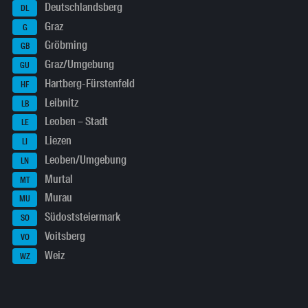
Deutschlandsberg
DL
Graz
G
Gröbming
GB
Graz/Umgebung
GU
Hartberg-Fürstenfeld
HF
Leibnitz
LB
Leoben – Stadt
LE
Liezen
LI
Leoben/Umgebung
LN
Murtal
MT
Murau
MU
Südoststeiermark
SO
Voitsberg
VO
Weiz
WZ