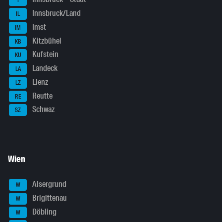
I
Innsbruck/Land
IL
Imst
IM
Kitzbühel
KB
Kufstein
KU
Landeck
LA
Lienz
LZ
Reutte
RE
Schwaz
SZ
Wien
Alsergrund
W
Brigittenau
W
Döbling
W