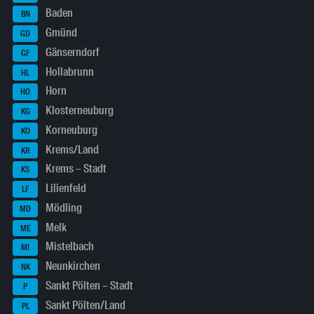
Baden
BN
Gmünd
GD
Gänserndorf
GF
Hollabrunn
HL
Horn
HO
Klosterneuburg
KG
Korneuburg
KO
Krems/Land
KR
Krems – Stadt
KS
Lilienfeld
LF
Mödling
MD
Melk
ME
Mistelbach
MI
Neunkirchen
NK
Sankt Pölten – Stadt
P
Sankt Pölten/Land
PL