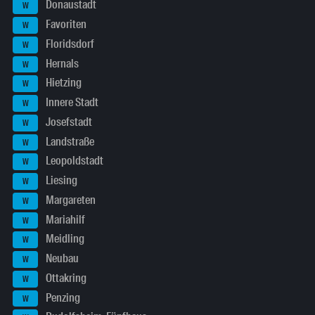
Donaustadt
W
Favoriten
W
Floridsdorf
W
Hernals
W
Hietzing
W
Innere Stadt
W
Josefstadt
W
Landstraße
W
Leopoldstadt
W
Liesing
W
Margareten
W
Mariahilf
W
Meidling
W
Neubau
W
Ottakring
W
Penzing
W