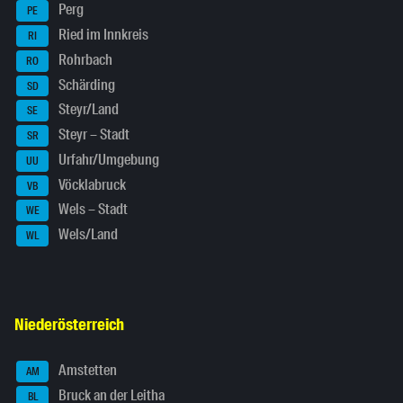
Perg
PE
Ried im Innkreis
RI
Rohrbach
RO
Schärding
SD
Steyr/Land
SE
Steyr – Stadt
SR
Urfahr/Umgebung
UU
Vöcklabruck
VB
Wels – Stadt
WE
Wels/Land
WL
Niederösterreich
Amstetten
AM
Bruck an der Leitha
BL