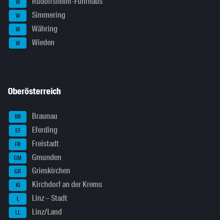
Rudolfsheim-Fünfhaus
W
Simmering
W
Währing
W
Wieden
W
Oberösterreich
Braunau
BR
Eferding
EF
Freistadt
FR
Gmunden
GM
Grieskirchen
GR
Kirchdorf an der Krems
KI
Linz – Stadt
L
Linz/Land
LL