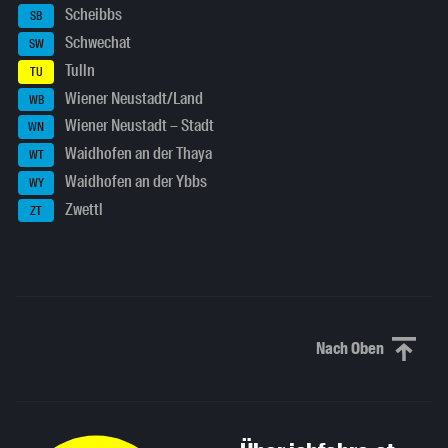
Scheibbs
SB
Schwechat
SW
Tulln
TU
Wiener Neustadt/Land
WB
Wiener Neustadt – Stadt
WN
Waidhofen an der Thaya
WT
Waidhofen an der Ybbs
WY
Zwettl
ZT
Nach Oben
Nach oben sc