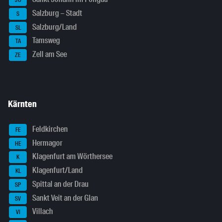
JO
Salzburg – Stadt
S
Salzburg/Land
SL
Tamsweg
TA
Zell am See
ZE
Kärnten
Feldkirchen
FE
Hermagor
HE
Klagenfurt am Wörthersee
K
Klagenfurt/Land
KL
Spittal an der Drau
SP
Sankt Veit an der Glan
SV
Villach
VI