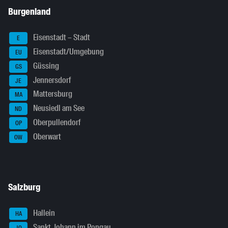
Burgenland
Eisenstadt – Stadt
E
Eisenstadt/Umgebung
EU
Güssing
GS
Jennersdorf
JE
Mattersburg
MA
Neusiedl am See
ND
Oberpullendorf
OP
Oberwart
OW
Salzburg
Hallein
HA
Sankt Johann im Pongau