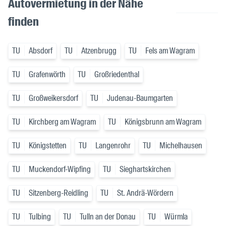
Autovermietung in der Nähe
finden
TU
Absdorf
TU
Atzenbrugg
TU
Fels am Wagram
TU
Grafenwörth
TU
Großriedenthal
TU
Großweikersdorf
TU
Judenau-Baumgarten
TU
Kirchberg am Wagram
TU
Königsbrunn am Wagram
TU
Königstetten
TU
Langenrohr
TU
Michelhausen
TU
Muckendorf-Wipfing
TU
Sieghartskirchen
TU
Sitzenberg-Reidling
TU
St. Andrä-Wördern
TU
Tulbing
TU
Tulln an der Donau
TU
Würmla