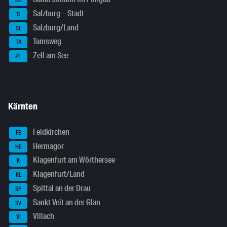
JO
Salzburg – Stadt
S
Salzburg/Land
SL
Tamsweg
TA
Zell am See
ZE
Kärnten
Feldkirchen
FE
Hermagor
HE
Klagenfurt am Wörthersee
K
Klagenfurt/Land
KL
Spittal an der Drau
SP
Sankt Veit an der Glan
SV
Villach
VI