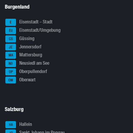
Burgenland
Eisenstadt – Stadt
E
Eisenstadt/Umgebung
EU
Güssing
GS
Jennersdorf
JE
Mattersburg
MA
Neusiedl am See
ND
Oberpullendorf
OP
Oberwart
OW
Salzburg
Hallein
HA
Sankt Johann im Pongau