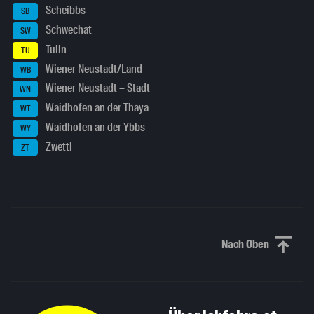
Scheibbs
SB
Schwechat
SW
Tulln
TU
Wiener Neustadt/Land
WB
Wiener Neustadt – Stadt
WN
Waidhofen an der Thaya
WT
Waidhofen an der Ybbs
WY
Zwettl
ZT
Nach Oben
Nach oben sc