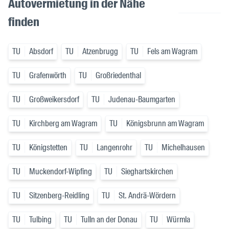
Autovermietung in der Nähe
finden
TU
Absdorf
TU
Atzenbrugg
TU
Fels am Wagram
TU
Grafenwörth
TU
Großriedenthal
TU
Großweikersdorf
TU
Judenau-Baumgarten
TU
Kirchberg am Wagram
TU
Königsbrunn am Wagram
TU
Königstetten
TU
Langenrohr
TU
Michelhausen
TU
Muckendorf-Wipfing
TU
Sieghartskirchen
TU
Sitzenberg-Reidling
TU
St. Andrä-Wördern
TU
Tulbing
TU
Tulln an der Donau
TU
Würmla