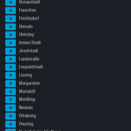
Donaustadt
W
Favoriten
W
Floridsdorf
W
Hernals
W
Hietzing
W
Innere Stadt
W
Josefstadt
W
Landstraße
W
Leopoldstadt
W
Liesing
W
Margareten
W
Mariahilf
W
Meidling
W
Neubau
W
Ottakring
W
Penzing
W