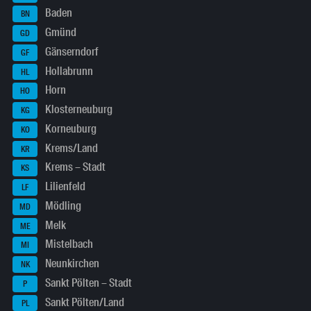
Baden
BN
Gmünd
GD
Gänserndorf
GF
Hollabrunn
HL
Horn
HO
Klosterneuburg
KG
Korneuburg
KO
Krems/Land
KR
Krems – Stadt
KS
Lilienfeld
LF
Mödling
MD
Melk
ME
Mistelbach
MI
Neunkirchen
NK
Sankt Pölten – Stadt
P
Sankt Pölten/Land
PL