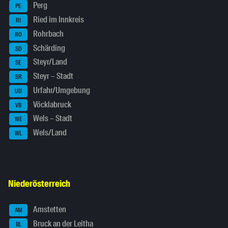
Perg
PE
Ried im Innkreis
RI
Rohrbach
RO
Schärding
SD
Steyr/Land
SE
Steyr – Stadt
SR
Urfahr/Umgebung
UU
Vöcklabruck
VB
Wels – Stadt
WE
Wels/Land
WL
Niederösterreich
Amstetten
AM
Bruck an der Leitha
BL