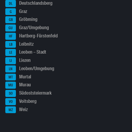
Deutschlandsberg
DL
Graz
G
Gröbming
GB
Graz/Umgebung
GU
Hartberg-Fürstenfeld
HF
Leibnitz
LB
Leoben – Stadt
LE
Liezen
LI
Leoben/Umgebung
LN
Murtal
MT
Murau
MU
Südoststeiermark
SO
Voitsberg
VO
Weiz
WZ