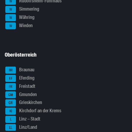
Rudolfsheim-Fünfhaus
W
Simmering
W
Währing
W
Wieden
W
Oberösterreich
Braunau
BR
Eferding
EF
Freistadt
FR
Gmunden
GM
Grieskirchen
GR
Kirchdorf an der Krems
KI
Linz – Stadt
L
Linz/Land
LL