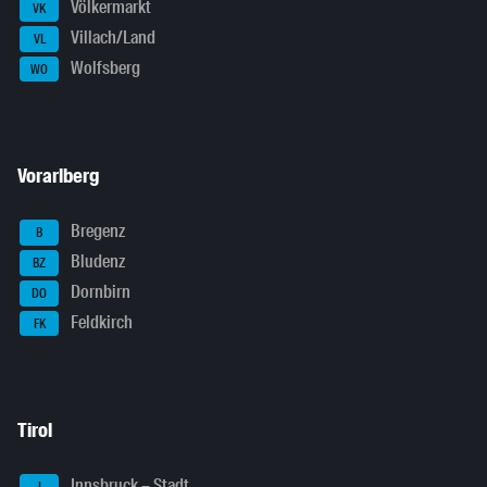
Völkermarkt
VK
Villach/Land
VL
Wolfsberg
WO
Vorarlberg
Bregenz
B
Bludenz
BZ
Dornbirn
DO
Feldkirch
FK
Tirol
Innsbruck – Stadt