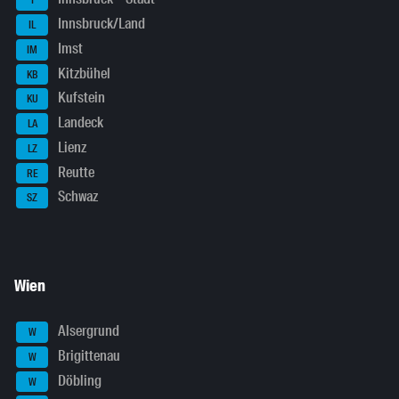
I
Innsbruck/Land
IL
Imst
IM
Kitzbühel
KB
Kufstein
KU
Landeck
LA
Lienz
LZ
Reutte
RE
Schwaz
SZ
Wien
Alsergrund
W
Brigittenau
W
Döbling
W