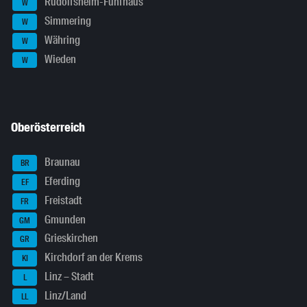
Rudolfsheim-Fünfhaus
W
Simmering
W
Währing
W
Wieden
W
Oberösterreich
Braunau
BR
Eferding
EF
Freistadt
FR
Gmunden
GM
Grieskirchen
GR
Kirchdorf an der Krems
KI
Linz – Stadt
L
Linz/Land
LL