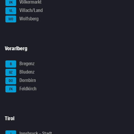
Völkermarkt
VK
Villach/Land
VL
Wolfsberg
WO
Vorarlberg
Bregenz
B
Bludenz
BZ
Dornbirn
DO
Feldkirch
FK
Tirol
Innsbruck – Stadt