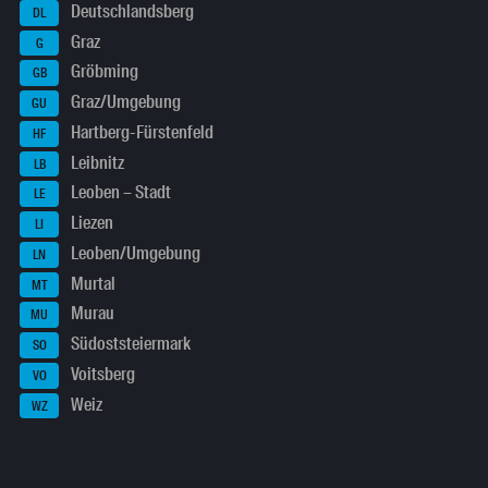
Deutschlandsberg
DL
Graz
G
Gröbming
GB
Graz/Umgebung
GU
Hartberg-Fürstenfeld
HF
Leibnitz
LB
Leoben – Stadt
LE
Liezen
LI
Leoben/Umgebung
LN
Murtal
MT
Murau
MU
Südoststeiermark
SO
Voitsberg
VO
Weiz
WZ