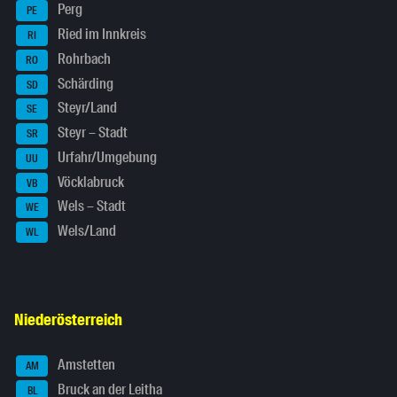
Perg
PE
Ried im Innkreis
RI
Rohrbach
RO
Schärding
SD
Steyr/Land
SE
Steyr – Stadt
SR
Urfahr/Umgebung
UU
Vöcklabruck
VB
Wels – Stadt
WE
Wels/Land
WL
Niederösterreich
Amstetten
AM
Bruck an der Leitha
BL