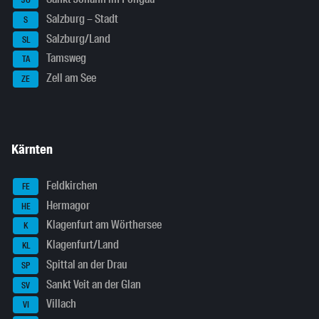
JO
Salzburg – Stadt
S
Salzburg/Land
SL
Tamsweg
TA
Zell am See
ZE
Kärnten
Feldkirchen
FE
Hermagor
HE
Klagenfurt am Wörthersee
K
Klagenfurt/Land
KL
Spittal an der Drau
SP
Sankt Veit an der Glan
SV
Villach
VI