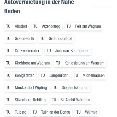
Autovermietung in der Nähe
finden
TU
Absdorf
TU
Atzenbrugg
TU
Fels am Wagram
TU
Grafenwörth
TU
Großriedenthal
TU
Großweikersdorf
TU
Judenau-Baumgarten
TU
Kirchberg am Wagram
TU
Königsbrunn am Wagram
TU
Königstetten
TU
Langenrohr
TU
Michelhausen
TU
Muckendorf-Wipfing
TU
Sieghartskirchen
TU
Sitzenberg-Reidling
TU
St. Andrä-Wördern
TU
Tulbing
TU
Tulln an der Donau
TU
Würmla