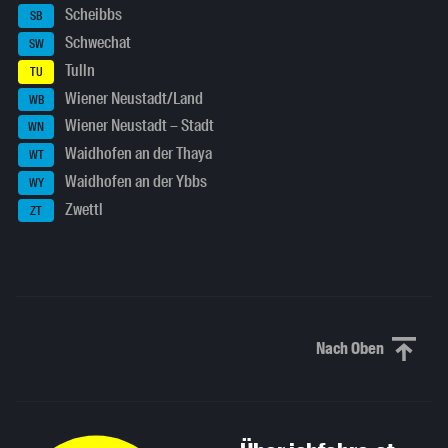
Scheibbs
SB
Schwechat
SW
Tulln
TU
Wiener Neustadt/Land
WB
Wiener Neustadt – Stadt
WN
Waidhofen an der Thaya
WT
Waidhofen an der Ybbs
WY
Zwettl
ZT
Nach Oben
Nach oben sc