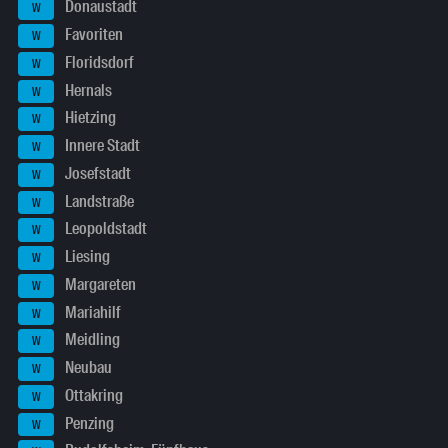
Donaustadt
W
Favoriten
W
Floridsdorf
W
Hernals
W
Hietzing
W
Innere Stadt
W
Josefstadt
W
Landstraße
W
Leopoldstadt
W
Liesing
W
Margareten
W
Mariahilf
W
Meidling
W
Neubau
W
Ottakring
W
Penzing
W