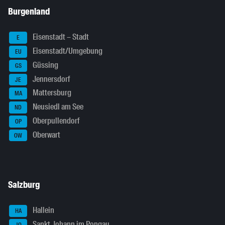
Burgenland
Eisenstadt – Stadt
E
Eisenstadt/Umgebung
EU
Güssing
GS
Jennersdorf
JE
Mattersburg
MA
Neusiedl am See
ND
Oberpullendorf
OP
Oberwart
OW
Salzburg
Hallein
HA
Sankt Johann im Pongau