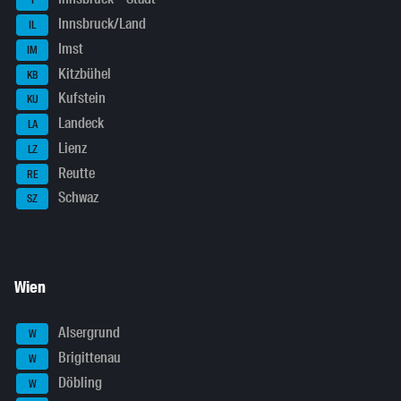
I
Innsbruck/Land
IL
Imst
IM
Kitzbühel
KB
Kufstein
KU
Landeck
LA
Lienz
LZ
Reutte
RE
Schwaz
SZ
Wien
Alsergrund
W
Brigittenau
W
Döbling
W