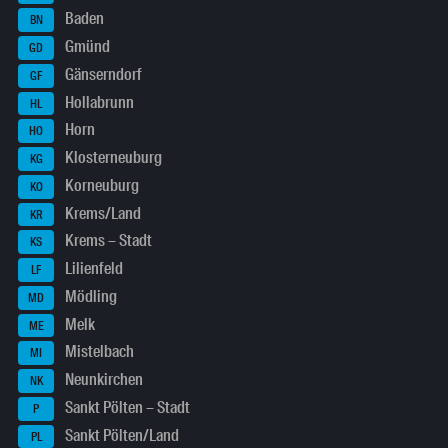
Baden
BN
Gmünd
GD
Gänserndorf
GF
Hollabrunn
HL
Horn
HO
Klosterneuburg
KG
Korneuburg
KO
Krems/Land
KR
Krems – Stadt
KS
Lilienfeld
LF
Mödling
MD
Melk
ME
Mistelbach
MI
Neunkirchen
NK
Sankt Pölten – Stadt
P
Sankt Pölten/Land
PL