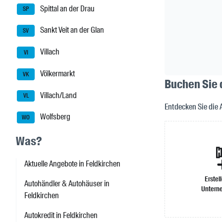
Spittal an der Drau
SP
Sankt Veit an der Glan
SV
Villach
VI
Völkermarkt
VK
Buchen Sie 
Villach/Land
VL
Entdecken Sie die 
Wolfsberg
WO
Was?
Aktuelle Angebote in Feldkirchen
Erstel
Autohändler & Autohäuser in
Untern
Feldkirchen
Autokredit in Feldkirchen