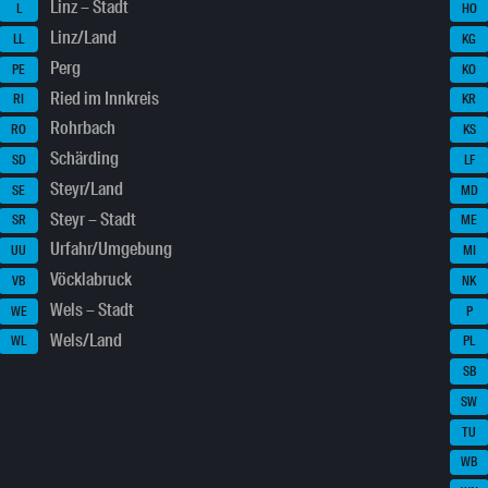
Linz – Stadt
L
HO
Linz/Land
LL
KG
Perg
PE
KO
Ried im Innkreis
RI
KR
Rohrbach
RO
KS
Schärding
SD
LF
Steyr/Land
SE
MD
Steyr – Stadt
SR
ME
Urfahr/Umgebung
UU
MI
Vöcklabruck
VB
NK
Wels – Stadt
WE
P
Wels/Land
WL
PL
SB
SW
TU
WB