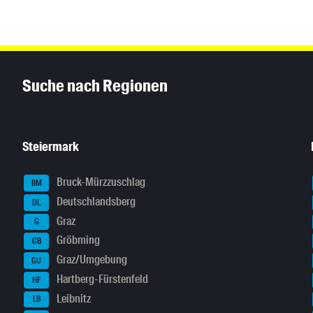
Inhaltsinformationen
Suche nach Regionen
Steiermark
Bruck-Mürzzuschlag
BM
Deutschlandsberg
DL
Graz
G
Gröbming
GB
Graz/Umgebung
GU
Hartberg-Fürstenfeld
HF
Leibnitz
LB