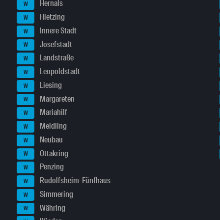
Hernals
W
Hietzing
W
Innere Stadt
W
Josefstadt
W
Landstraße
W
Leopoldstadt
W
Liesing
W
Margareten
W
Mariahilf
W
Meidling
W
Neubau
W
Ottakring
W
Penzing
W
Rudolfsheim-Fünfhaus
W
Simmering
W
Währing
W