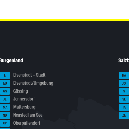
Burgenland
Salz
Eisenstadt – Stadt
E
HA
Eisenstadt/Umgebung
EU
JO
Güssing
GS
S
Jennersdorf
JE
SL
Mattersburg
MA
TA
Neusiedl am See
ND
ZE
Oberpullendorf
OP