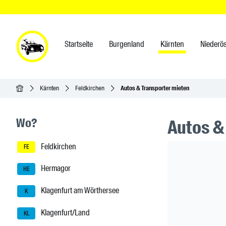
Startseite
Burgenland
Kärnten
Niederös
Startseite
Kärnten
Feldkirchen
Autos & Transporter mieten
Seitenleisten-Navigation
Wo?
Autos &
Feldkirchen
Header Ban
FE
Hermagor
HE
Klagenfurt am Wörthersee
K
Klagenfurt/Land
KL