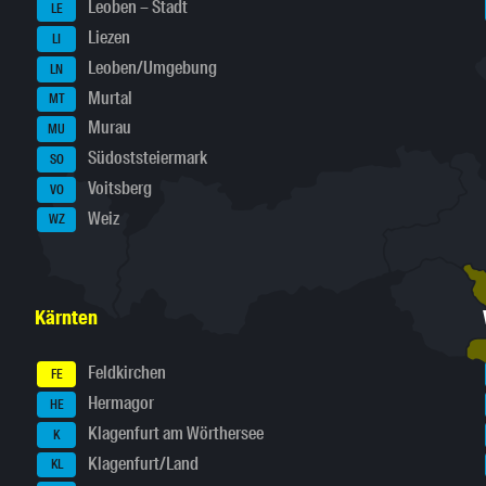
Leoben – Stadt
LE
Liezen
LI
Leoben/Umgebung
LN
Murtal
MT
Murau
MU
Südoststeiermark
SO
Voitsberg
VO
Weiz
WZ
Kärnten
Feldkirchen
FE
Hermagor
HE
Klagenfurt am Wörthersee
K
Klagenfurt/Land
KL