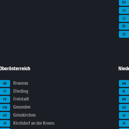
KU
LA
LZ
RE
SZ
Oberösterreich
Nied
Braunau
BR
AM
Eferding
EF
BL
Freistadt
FR
BN
Gmunden
GM
GD
Grieskirchen
GR
GF
Kirchdorf an der Krems
KI
HL