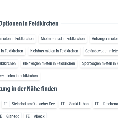
ptionen in Feldkirchen
 mieten in Feldkirchen
Mietmotorrad in Feldkirchen
Anhänger mieten
 in Feldkirchen
Kleinbus mieten in Feldkirchen
Geländewagen mieten
eldkirchen
Kleinwagen mieten in Feldkirchen
Sportwagen mieten in 
kw mieten in Feldkirchen
ung in der Nähe finden
FE
Steindorf am Ossiacher See
FE
Sankt Urban
FE
Reichen
E
Glanegg
FE
Albeck