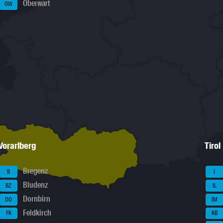
Oberwart
OW
Vorarlberg
Tirol
Bregenz
B
I
Bludenz
BZ
IL
Dornbirn
DO
IM
Feldkirch
FK
KB