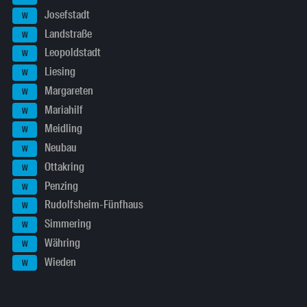
Josefstadt
W
Landstraße
W
Leopoldstadt
W
Liesing
W
Margareten
W
Mariahilf
W
Meidling
W
Neubau
W
Ottakring
W
Penzing
W
Rudolfsheim-Fünfhaus
W
Simmering
W
Währing
W
Wieden
W