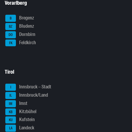
Vorarlberg
Bregenz
B
Bludenz
BZ
Dornbirn
DO
Feldkirch
FK
Tirol
Innsbruck – Stadt
I
Innsbruck/Land
IL
Imst
IM
Kitzbühel
KB
Kufstein
KU
Landeck
LA