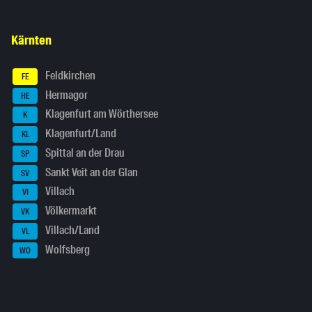
Kärnten
Feldkirchen
FE
Hermagor
HE
Klagenfurt am Wörthersee
K
Klagenfurt/Land
KL
Spittal an der Drau
SP
Sankt Veit an der Glan
SV
Villach
VI
Völkermarkt
VK
Villach/Land
VL
Wolfsberg
WO