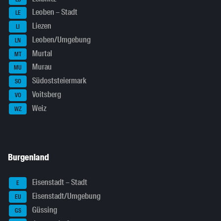
Leoben – Stadt
LE
Liezen
LI
Leoben/Umgebung
LN
Murtal
MT
Murau
MU
Südoststeiermark
SO
Voitsberg
VO
Weiz
WZ
Burgenland
Eisenstadt – Stadt
E
Eisenstadt/Umgebung
EU
Güssing
GS