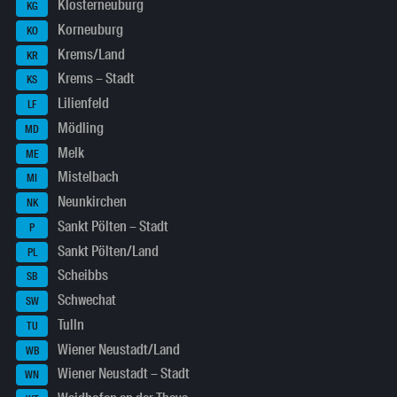
Klosterneuburg
KG
Korneuburg
KO
Krems/Land
KR
Krems – Stadt
KS
Lilienfeld
LF
Mödling
MD
Melk
ME
Mistelbach
MI
Neunkirchen
NK
Sankt Pölten – Stadt
P
Sankt Pölten/Land
PL
Scheibbs
SB
Schwechat
SW
Tulln
TU
Wiener Neustadt/Land
WB
Wiener Neustadt – Stadt
WN