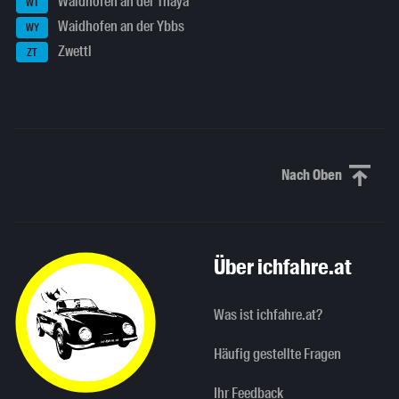
Waidhofen an der Thaya
WT
Waidhofen an der Ybbs
WY
Zwettl
ZT
Nach Oben
Nach oben sc
Über ichfahre.at
Was ist ichfahre.at?
Häufig gestellte Fragen
Ihr Feedback