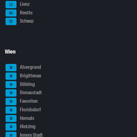
Lienz
LZ
Reutte
RE
Schwaz
SZ
Wien
Alsergrund
W
Brigittenau
W
Döbling
W
Donaustadt
W
Favoriten
W
Floridsdorf
W
Hernals
W
Hietzing
W
Innere Stadt
W