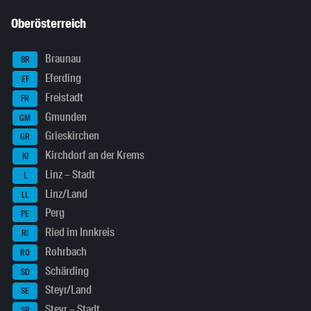
Oberösterreich
Braunau
BR
Eferding
EF
Freistadt
FR
Gmunden
GM
Grieskirchen
GR
Kirchdorf an der Krems
KI
Linz – Stadt
L
Linz/Land
LL
Perg
PE
Ried im Innkreis
RI
Rohrbach
RO
Schärding
SD
Steyr/Land
SE
Steyr – Stadt
SR