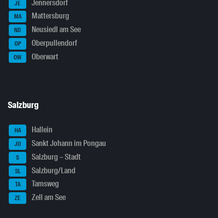
Jennersdorf
JE
Mattersburg
MA
Neusiedl am See
ND
Oberpullendorf
OP
Oberwart
OW
Salzburg
Hallein
HA
Sankt Johann im Pongau
JO
Salzburg – Stadt
S
Salzburg/Land
SL
Tamsweg
TA
Zell am See
ZE