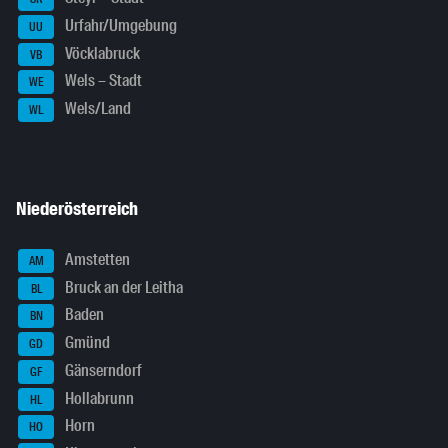
Urfahr/Umgebung
UU
Vöcklabruck
VB
Wels – Stadt
WE
Wels/Land
WL
Niederösterreich
Amstetten
AM
Bruck an der Leitha
BL
Baden
BN
Gmünd
GD
Gänserndorf
GF
Hollabrunn
HL
Horn
HO