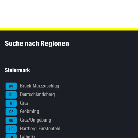
Inhaltsinformationen
Suche nach Regionen
Steiermark
Bruck-Mürzzuschlag
BM
Deutschlandsberg
DL
Graz
G
Gröbming
GB
Graz/Umgebung
GU
Hartberg-Fürstenfeld
HF
Leibnitz
LB