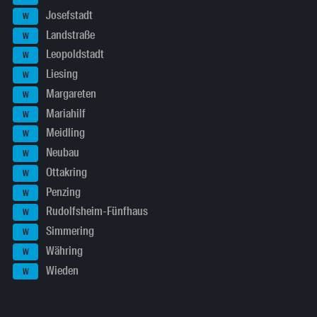
Josefstadt
W
Landstraße
W
Leopoldstadt
W
Liesing
W
Margareten
W
Mariahilf
W
Meidling
W
Neubau
W
Ottakring
W
Penzing
W
Rudolfsheim-Fünfhaus
W
Simmering
W
Währing
W
Wieden
W