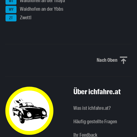
Waidhofen an der Thaya
WT
Waidhofen an der Ybbs
WY
Zwettl
ZT
Nach Oben
Nach oben sc
Über ichfahre.at
Was ist ichfahre.at?
Häufig gestellte Fragen
Ihr Feedback