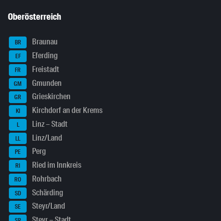
Oberösterreich
Braunau
BR
Eferding
EF
Freistadt
FR
Gmunden
GM
Grieskirchen
GR
Kirchdorf an der Krems
KI
Linz – Stadt
L
Linz/Land
LL
Perg
PE
Ried im Innkreis
RI
Rohrbach
RO
Schärding
SD
Steyr/Land
SE
Steyr – Stadt
SR