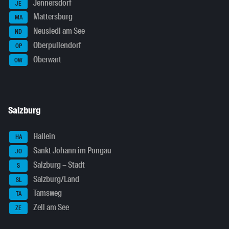
Jennersdorf
JE
Mattersburg
MA
Neusiedl am See
ND
Oberpullendorf
OP
Oberwart
OW
Salzburg
Hallein
HA
Sankt Johann im Pongau
JO
Salzburg – Stadt
S
Salzburg/Land
SL
Tamsweg
TA
Zell am See
ZE