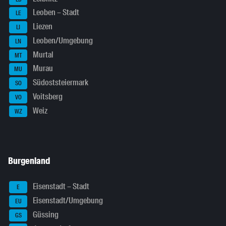
Leoben – Stadt
LE
Liezen
LI
Leoben/Umgebung
LN
Murtal
MT
Murau
MU
Südoststeiermark
SO
Voitsberg
VO
Weiz
WZ
Burgenland
Eisenstadt – Stadt
E
Eisenstadt/Umgebung
EU
Güssing
GS