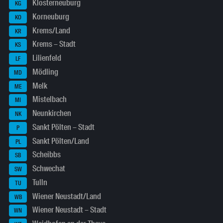
Klosterneuburg
KG
Korneuburg
KO
Krems/Land
KR
Krems – Stadt
KS
Lilienfeld
LF
Mödling
MD
Melk
ME
Mistelbach
MI
Neunkirchen
NK
Sankt Pölten – Stadt
P
Sankt Pölten/Land
PL
Scheibbs
SB
Schwechat
SW
Tulln
TU
Wiener Neustadt/Land
WB
Wiener Neustadt – Stadt
WN