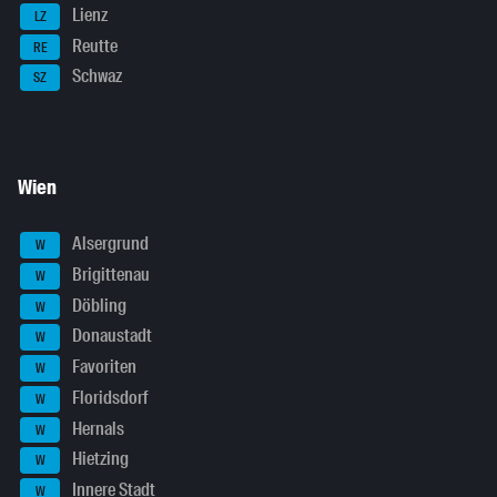
Lienz
LZ
Reutte
RE
Schwaz
SZ
Wien
Alsergrund
W
Brigittenau
W
Döbling
W
Donaustadt
W
Favoriten
W
Floridsdorf
W
Hernals
W
Hietzing
W
Innere Stadt
W