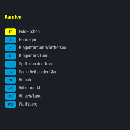
Kärnten
Feldkirchen
FE
Hermagor
HE
Klagenfurt am Wörthersee
K
Klagenfurt/Land
KL
Spittal an der Drau
SP
Sankt Veit an der Glan
SV
Villach
VI
Völkermarkt
VK
Villach/Land
VL
Wolfsberg
WO