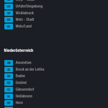
Urfahr/Umgebung
UU
Vöcklabruck
VB
Wels – Stadt
WE
Wels/Land
WL
Niederösterreich
Amstetten
AM
Bruck an der Leitha
BL
Baden
BN
Gmünd
GD
Gänserndorf
GF
Hollabrunn
HL
Horn
HO