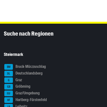
Inhaltsinformationen
Suche nach Regionen
Steiermark
Bruck-Mürzzuschlag
BM
Deutschlandsberg
DL
Graz
G
Gröbming
GB
Graz/Umgebung
GU
Hartberg-Fürstenfeld
HF
Leibnitz
LB