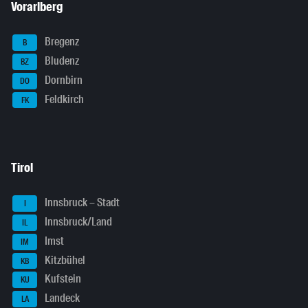
Vorarlberg
Bregenz
B
Bludenz
BZ
Dornbirn
DO
Feldkirch
FK
Tirol
Innsbruck – Stadt
I
Innsbruck/Land
IL
Imst
IM
Kitzbühel
KB
Kufstein
KU
Landeck
LA