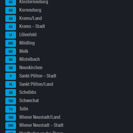
Klosterneuburg
KG
Korneuburg
KO
Krems/Land
KR
Krems – Stadt
KS
Lilienfeld
LF
Mödling
MD
Melk
ME
Mistelbach
MI
Neunkirchen
NK
Sankt Pölten – Stadt
P
Sankt Pölten/Land
PL
Scheibbs
SB
Schwechat
SW
Tulln
TU
Wiener Neustadt/Land
WB
Wiener Neustadt – Stadt
WN