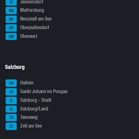
Jennersdorf
JE
Mattersburg
MA
Neusiedl am See
ND
Oberpullendorf
OP
Oberwart
OW
Salzburg
Hallein
HA
Sankt Johann im Pongau
JO
Salzburg – Stadt
S
Salzburg/Land
SL
Tamsweg
TA
Zell am See
ZE