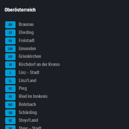
Oberösterreich
Braunau
BR
Eferding
EF
Freistadt
FR
Gmunden
GM
Grieskirchen
GR
Kirchdorf an der Krems
KI
Linz – Stadt
L
Linz/Land
LL
Perg
PE
Ried im Innkreis
RI
Rohrbach
RO
Schärding
SD
Steyr/Land
SE
Steyr – Stadt
SR