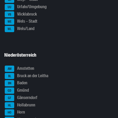
Urfahr/Umgebung
UU
Vöcklabruck
VB
Wels – Stadt
WE
Wels/Land
WL
Niederösterreich
Amstetten
AM
Bruck an der Leitha
BL
Baden
BN
Gmünd
GD
Gänserndorf
GF
Hollabrunn
HL
Horn
HO