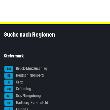
Inhaltsinformationen
Suche nach Regionen
Steiermark
Bruck-Mürzzuschlag
BM
Deutschlandsberg
DL
Graz
G
Gröbming
GB
Graz/Umgebung
GU
Hartberg-Fürstenfeld
HF
Leibnitz
LB