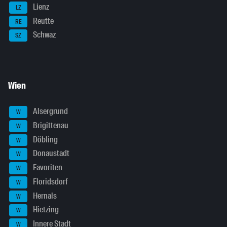
Lienz
LZ
Reutte
RE
Schwaz
SZ
Wien
Alsergrund
W
Brigittenau
W
Döbling
W
Donaustadt
W
Favoriten
W
Floridsdorf
W
Hernals
W
Hietzing
W
Innere Stadt
W