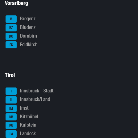
Vorarlberg
Bregenz
B
Bludenz
BZ
Dornbirn
DO
Feldkirch
FK
Tirol
Innsbruck – Stadt
I
Innsbruck/Land
IL
Imst
IM
Kitzbühel
KB
Kufstein
KU
Landeck
LA