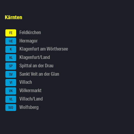
Kärnten
Feldkirchen
FE
Hermagor
HE
Klagenfurt am Wörthersee
K
Klagenfurt/Land
KL
Spittal an der Drau
SP
Sankt Veit an der Glan
SV
Villach
VI
Völkermarkt
VK
Villach/Land
VL
Wolfsberg
WO