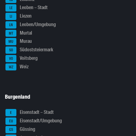
Leoben – Stadt
LE
Liezen
LI
Leoben/Umgebung
LN
Murtal
MT
Murau
MU
Südoststeiermark
SO
Voitsberg
VO
Weiz
WZ
Burgenland
Eisenstadt – Stadt
E
Eisenstadt/Umgebung
EU
Güssing
GS