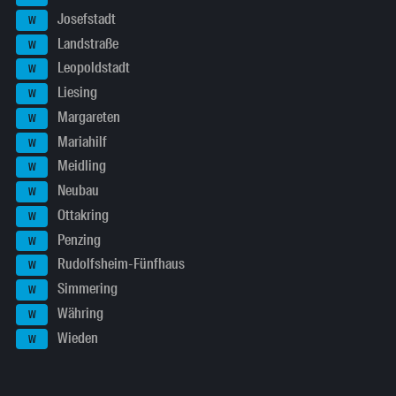
Josefstadt
W
Landstraße
W
Leopoldstadt
W
Liesing
W
Margareten
W
Mariahilf
W
Meidling
W
Neubau
W
Ottakring
W
Penzing
W
Rudolfsheim-Fünfhaus
W
Simmering
W
Währing
W
Wieden
W