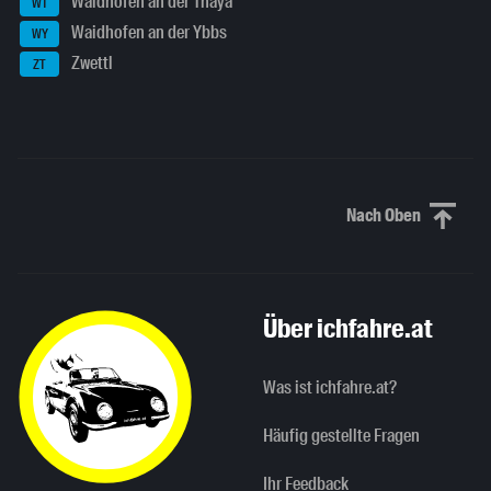
Waidhofen an der Thaya
WT
Waidhofen an der Ybbs
WY
Zwettl
ZT
Nach Oben
Nach oben sc
Über ichfahre.at
Was ist ichfahre.at?
Häufig gestellte Fragen
Ihr Feedback