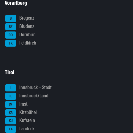
Vorarlberg
Bregenz
B
Bludenz
BZ
Dornbirn
DO
Feldkirch
FK
Tirol
Innsbruck – Stadt
I
Innsbruck/Land
IL
Imst
IM
Kitzbühel
KB
Kufstein
KU
Landeck
LA