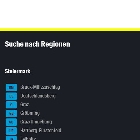
Inhaltsinformationen
Suche nach Regionen
Steiermark
Bruck-Mürzzuschlag
BM
Deutschlandsberg
DL
Graz
G
Gröbming
GB
Graz/Umgebung
GU
Hartberg-Fürstenfeld
HF
Leibnitz
LB