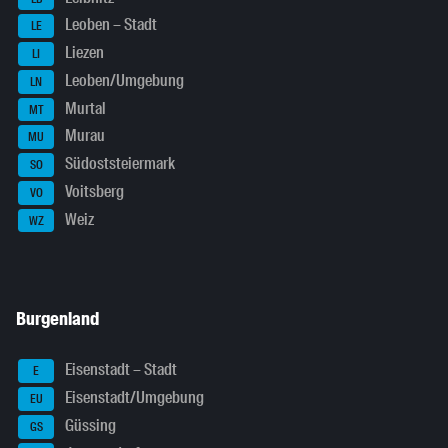
Leoben – Stadt
LE
Liezen
LI
Leoben/Umgebung
LN
Murtal
MT
Murau
MU
Südoststeiermark
SO
Voitsberg
VO
Weiz
WZ
Burgenland
Eisenstadt – Stadt
E
Eisenstadt/Umgebung
EU
Güssing
GS