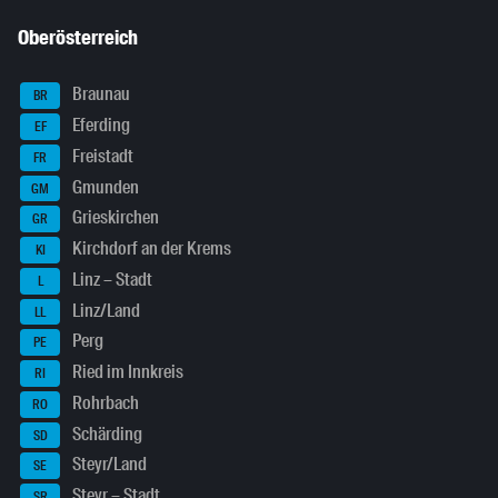
Oberösterreich
Braunau
BR
Eferding
EF
Freistadt
FR
Gmunden
GM
Grieskirchen
GR
Kirchdorf an der Krems
KI
Linz – Stadt
L
Linz/Land
LL
Perg
PE
Ried im Innkreis
RI
Rohrbach
RO
Schärding
SD
Steyr/Land
SE
Steyr – Stadt
SR