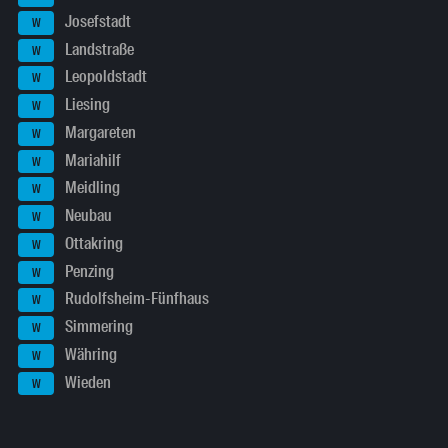
Josefstadt
W
Landstraße
W
Leopoldstadt
W
Liesing
W
Margareten
W
Mariahilf
W
Meidling
W
Neubau
W
Ottakring
W
Penzing
W
Rudolfsheim-Fünfhaus
W
Simmering
W
Währing
W
Wieden
W