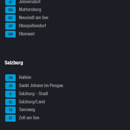
Jennersdorf
JE
Mattersburg
MA
Neusiedl am See
ND
Oberpullendorf
OP
Oberwart
OW
Salzburg
Hallein
HA
Sankt Johann im Pongau
JO
Salzburg – Stadt
S
Salzburg/Land
SL
Tamsweg
TA
Zell am See
ZE