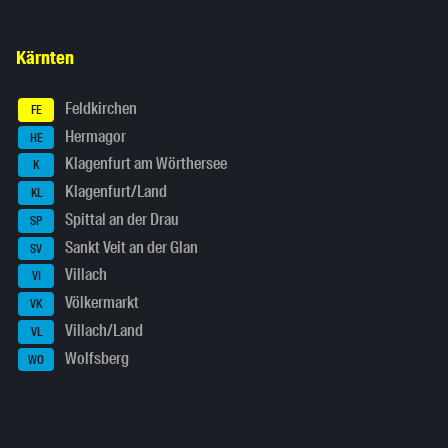
Kärnten
Feldkirchen
FE
Hermagor
HE
Klagenfurt am Wörthersee
K
Klagenfurt/Land
KL
Spittal an der Drau
SP
Sankt Veit an der Glan
SV
Villach
VI
Völkermarkt
VK
Villach/Land
VL
Wolfsberg
WO