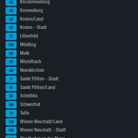
Klosterneuburg
KG
Korneuburg
KO
Krems/Land
KR
Krems – Stadt
KS
Lilienfeld
LF
Mödling
MD
Melk
ME
Mistelbach
MI
Neunkirchen
NK
Sankt Pölten – Stadt
P
Sankt Pölten/Land
PL
Scheibbs
SB
Schwechat
SW
Tulln
TU
Wiener Neustadt/Land
WB
Wiener Neustadt – Stadt
WN