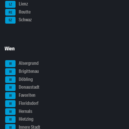
Lienz
LZ
Reutte
RE
Schwaz
SZ
Wien
Alsergrund
W
Brigittenau
W
Döbling
W
Donaustadt
W
Favoriten
W
Floridsdorf
W
Hernals
W
Hietzing
W
Innere Stadt
W