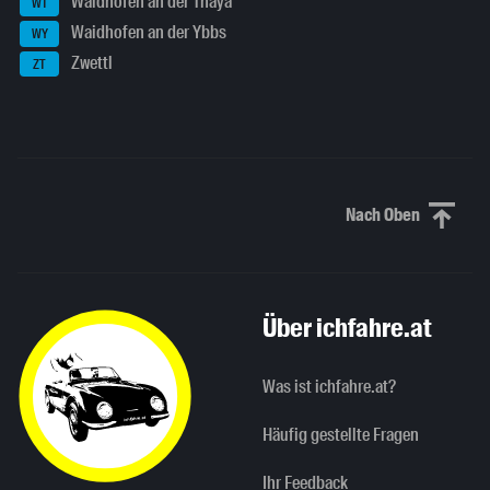
Waidhofen an der Thaya
WT
Waidhofen an der Ybbs
WY
Zwettl
ZT
Nach Oben
Nach oben sc
Über ichfahre.at
Was ist ichfahre.at?
Häufig gestellte Fragen
Ihr Feedback