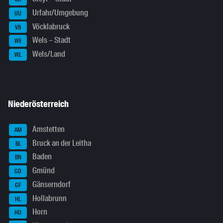
Urfahr/Umgebung
UU
Vöcklabruck
VB
Wels – Stadt
WE
Wels/Land
WL
Niederösterreich
Amstetten
AM
Bruck an der Leitha
BL
Baden
BN
Gmünd
GD
Gänserndorf
GF
Hollabrunn
HL
Horn
HO