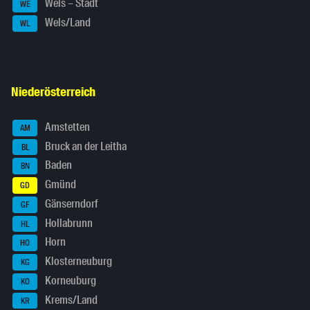
Wels – Stadt
WE
Wels/Land
WL
Niederösterreich
Amstetten
AM
Bruck an der Leitha
BL
Baden
BN
Gmünd
GD
Gänserndorf
GF
Hollabrunn
HL
Horn
HO
Klosterneuburg
KG
Korneuburg
KO
Krems/Land
KR