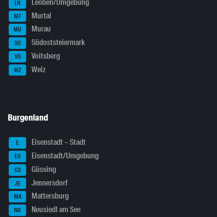
Leoben/Umgebung
LN
Murtal
MT
Murau
MU
Südoststeiermark
SO
Voitsberg
VO
Weiz
WZ
Burgenland
Eisenstadt – Stadt
E
Eisenstadt/Umgebung
EU
Güssing
GS
Jennersdorf
JE
Mattersburg
MA
Neusiedl am See
ND