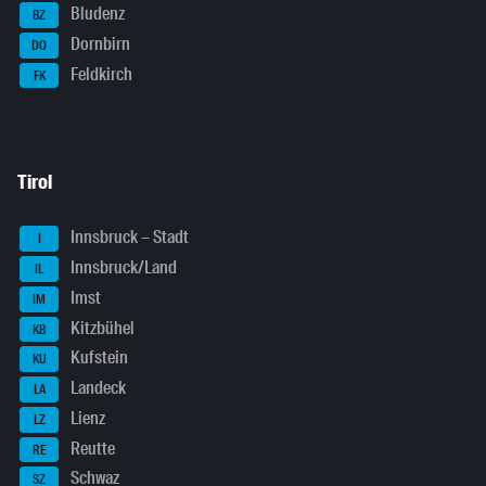
Bludenz
BZ
Dornbirn
DO
Feldkirch
FK
Tirol
Innsbruck – Stadt
I
Innsbruck/Land
IL
Imst
IM
Kitzbühel
KB
Kufstein
KU
Landeck
LA
Lienz
LZ
Reutte
RE
Schwaz
SZ