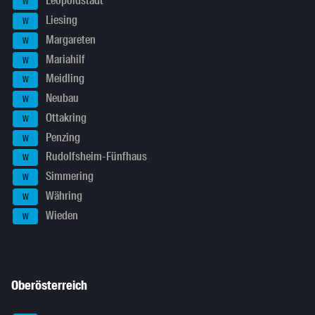
Leopoldstadt
W
Liesing
W
Margareten
W
Mariahilf
W
Meidling
W
Neubau
W
Ottakring
W
Penzing
W
Rudolfsheim-Fünfhaus
W
Simmering
W
Währing
W
Wieden
W
Oberösterreich