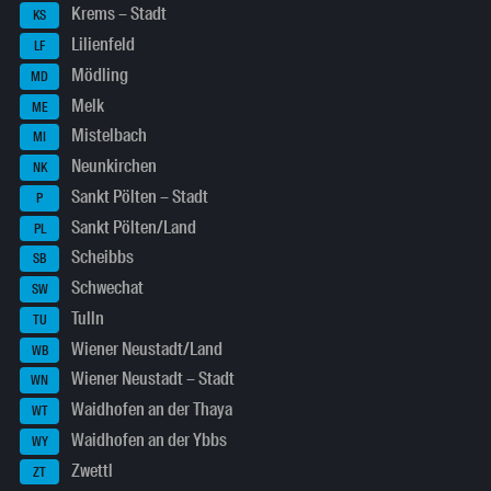
Krems – Stadt
KS
Lilienfeld
LF
Mödling
MD
Melk
ME
Mistelbach
MI
Neunkirchen
NK
Sankt Pölten – Stadt
P
Sankt Pölten/Land
PL
Scheibbs
SB
Schwechat
SW
Tulln
TU
Wiener Neustadt/Land
WB
Wiener Neustadt – Stadt
WN
Waidhofen an der Thaya
WT
Waidhofen an der Ybbs
WY
Zwettl
ZT