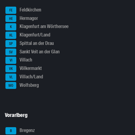
Feldkirchen
FE
Hermagor
HE
Klagenfurt am Wörthersee
K
Klagenfurt/Land
KL
Spittal an der Drau
SP
Sankt Veit an der Glan
SV
Villach
VI
Völkermarkt
VK
Villach/Land
VL
Wolfsberg
WO
Vorarlberg
Bregenz
B