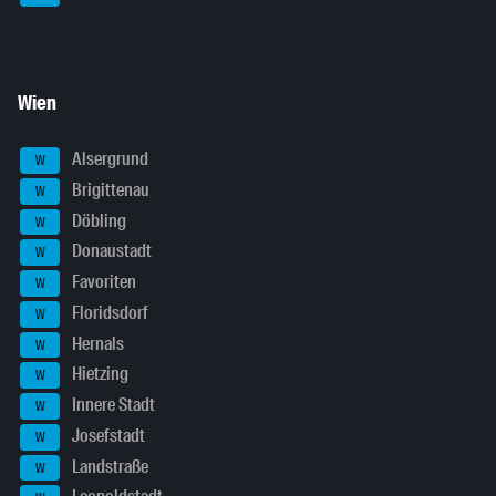
Wien
Alsergrund
W
Brigittenau
W
Döbling
W
Donaustadt
W
Favoriten
W
Floridsdorf
W
Hernals
W
Hietzing
W
Innere Stadt
W
Josefstadt
W
Landstraße
W