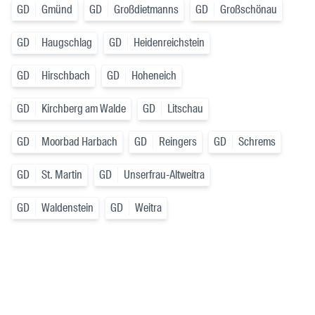
GD
Gmünd
GD
Großdietmanns
GD
Großschönau
GD
Haugschlag
GD
Heidenreichstein
GD
Hirschbach
GD
Hoheneich
GD
Kirchberg am Walde
GD
Litschau
GD
Moorbad Harbach
GD
Reingers
GD
Schrems
GD
St. Martin
GD
Unserfrau-Altweitra
GD
Waldenstein
GD
Weitra