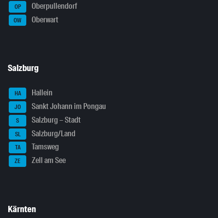
Oberpullendorf
OP
Oberwart
OW
Salzburg
Hallein
HA
Sankt Johann im Pongau
JO
Salzburg – Stadt
S
Salzburg/Land
SL
Tamsweg
TA
Zell am See
ZE
Kärnten