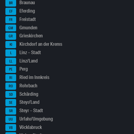
Braunau
BR
Eferding
EF
Freistadt
FR
Gmunden
GM
Grieskirchen
GR
Kirchdorf an der Krems
KI
Linz – Stadt
L
Linz/Land
LL
Perg
PE
Ried im Innkreis
RI
Rohrbach
RO
Schärding
SD
Steyr/Land
SE
Steyr – Stadt
SR
Urfahr/Umgebung
UU
Vöcklabruck
VB