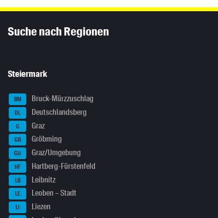
Inhaltsinformationen
Suche nach Regionen
Steiermark
Bruck-Mürzzuschlag
BM
Deutschlandsberg
DL
Graz
G
Gröbming
GB
Graz/Umgebung
GU
Hartberg-Fürstenfeld
HF
Leibnitz
LB
Leoben – Stadt
LE
Liezen
LI