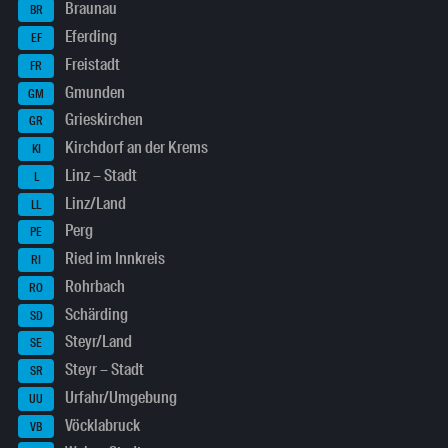
Braunau
BR
Eferding
EF
Freistadt
FR
Gmunden
GM
Grieskirchen
GR
Kirchdorf an der Krems
KI
Linz – Stadt
L
Linz/Land
LL
Perg
PE
Ried im Innkreis
RI
Rohrbach
RO
Schärding
SD
Steyr/Land
SE
Steyr – Stadt
SR
Urfahr/Umgebung
UU
Vöcklabruck
VB