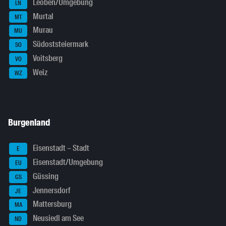
Leoben/Umgebung
LN
Murtal
MT
Murau
MU
Südoststeiermark
SO
Voitsberg
VO
Weiz
WZ
Burgenland
Eisenstadt – Stadt
E
Eisenstadt/Umgebung
EU
Güssing
GS
Jennersdorf
JE
Mattersburg
MA
Neusiedl am See
ND