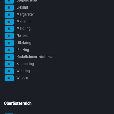
Leopoldstadt
W
Liesing
W
Margareten
W
Mariahilf
W
Meidling
W
Neubau
W
Ottakring
W
Penzing
W
Rudolfsheim-Fünfhaus
W
Simmering
W
Währing
W
Wieden
W
Oberösterreich