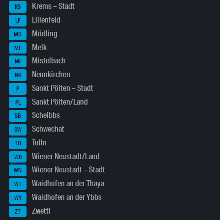
Krems – Stadt
KS
Lilienfeld
LF
Mödling
MD
Melk
ME
Mistelbach
MI
Neunkirchen
NK
Sankt Pölten – Stadt
P
Sankt Pölten/Land
PL
Scheibbs
SB
Schwechat
SW
Tulln
TU
Wiener Neustadt/Land
WB
Wiener Neustadt – Stadt
WN
Waidhofen an der Thaya
WT
Waidhofen an der Ybbs
WY
Zwettl
ZT