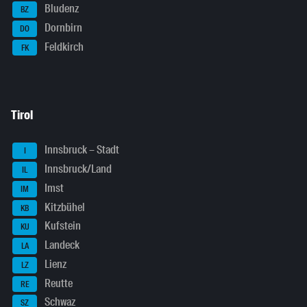
Bludenz
BZ
Dornbirn
DO
Feldkirch
FK
Tirol
Innsbruck – Stadt
I
Innsbruck/Land
IL
Imst
IM
Kitzbühel
KB
Kufstein
KU
Landeck
LA
Lienz
LZ
Reutte
RE
Schwaz
SZ