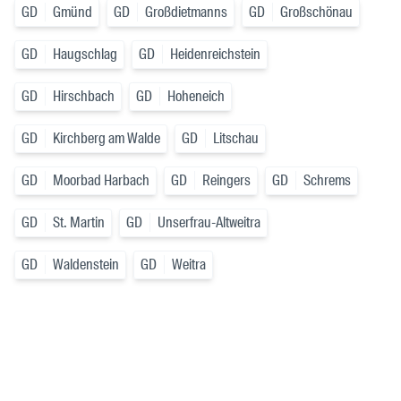
GD
Gmünd
GD
Großdietmanns
GD
Großschönau
GD
Haugschlag
GD
Heidenreichstein
GD
Hirschbach
GD
Hoheneich
GD
Kirchberg am Walde
GD
Litschau
GD
Moorbad Harbach
GD
Reingers
GD
Schrems
GD
St. Martin
GD
Unserfrau-Altweitra
GD
Waldenstein
GD
Weitra