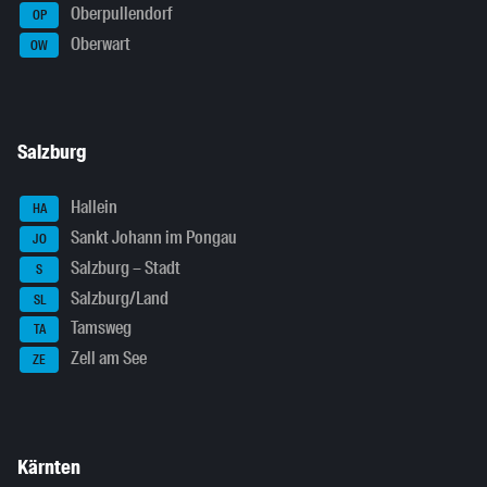
Oberpullendorf
OP
Oberwart
OW
Salzburg
Hallein
HA
Sankt Johann im Pongau
JO
Salzburg – Stadt
S
Salzburg/Land
SL
Tamsweg
TA
Zell am See
ZE
Kärnten