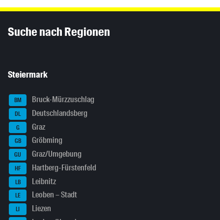
Inhaltsinformationen
Suche nach Regionen
Steiermark
Bruck-Mürzzuschlag
BM
Deutschlandsberg
DL
Graz
G
Gröbming
GB
Graz/Umgebung
GU
Hartberg-Fürstenfeld
HF
Leibnitz
LB
Leoben – Stadt
LE
Liezen
LI