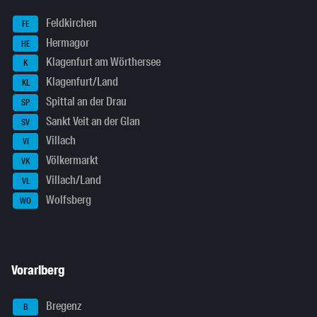
Feldkirchen
FE
Hermagor
HE
Klagenfurt am Wörthersee
K
Klagenfurt/Land
KL
Spittal an der Drau
SP
Sankt Veit an der Glan
SV
Villach
VI
Völkermarkt
VK
Villach/Land
VL
Wolfsberg
WO
Vorarlberg
Bregenz
B