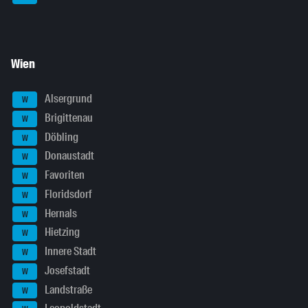
Wien
Alsergrund
W
Brigittenau
W
Döbling
W
Donaustadt
W
Favoriten
W
Floridsdorf
W
Hernals
W
Hietzing
W
Innere Stadt
W
Josefstadt
W
Landstraße
W