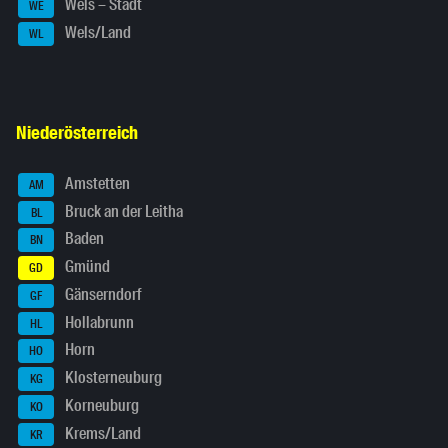
Wels – Stadt
WE
Wels/Land
WL
Niederösterreich
Amstetten
AM
Bruck an der Leitha
BL
Baden
BN
Gmünd
GD
Gänserndorf
GF
Hollabrunn
HL
Horn
HO
Klosterneuburg
KG
Korneuburg
KO
Krems/Land
KR