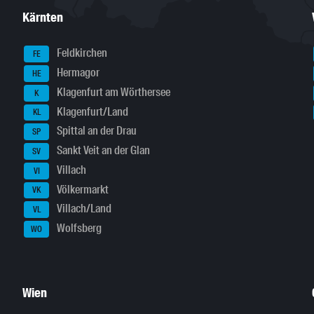
Kärnten
Feldkirchen
FE
Hermagor
HE
Klagenfurt am Wörthersee
K
Klagenfurt/Land
KL
Spittal an der Drau
SP
Sankt Veit an der Glan
SV
Villach
VI
Völkermarkt
VK
Villach/Land
VL
Wolfsberg
WO
Wien