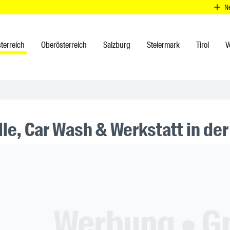
N
terreich
Oberösterreich
Salzburg
Steiermark
Tirol
V
lle, Car Wash & Werkstatt in de
ner