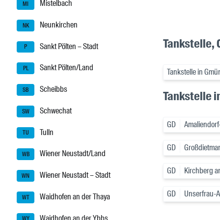
Mistelbach
MI
Neunkirchen
NK
Tankstelle,
Sankt Pölten – Stadt
P
Sankt Pölten/Land
PL
Tankstelle in Gmü
Scheibbs
SB
Tankstelle 
Schwechat
SW
GD
Amaliendorf
Tulln
TU
GD
Großdietma
Wiener Neustadt/Land
WB
GD
Kirchberg 
Wiener Neustadt – Stadt
WN
GD
Unserfrau-Al
Waidhofen an der Thaya
WT
Waidhofen an der Ybbs
WY