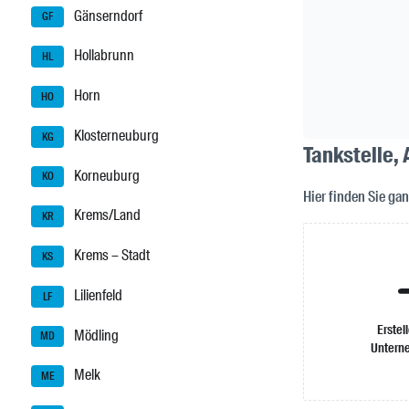
Gänserndorf
GF
Hollabrunn
HL
Horn
HO
Klosterneuburg
KG
Tankstelle,
Korneuburg
KO
Hier finden Sie g
Krems/Land
KR
Krems – Stadt
KS
Lilienfeld
LF
Erstel
Mödling
MD
Untern
Melk
ME