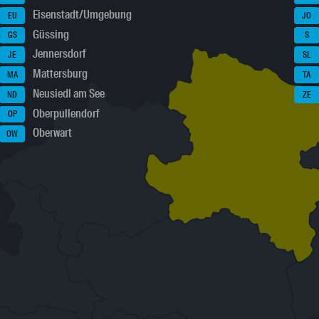
Eisenstadt/Umgebung
EU
JO
Güssing
GS
S
Jennersdorf
JE
SL
Mattersburg
MA
TA
Neusiedl am See
ND
ZE
Oberpullendorf
OP
Oberwart
OW