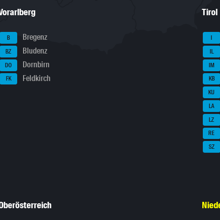
Vorarlberg
Tirol
Bregenz
B
I
Bludenz
BZ
IL
Dornbirn
DO
IM
Feldkirch
FK
KB
KU
LA
LZ
RE
SZ
Oberösterreich
Nied