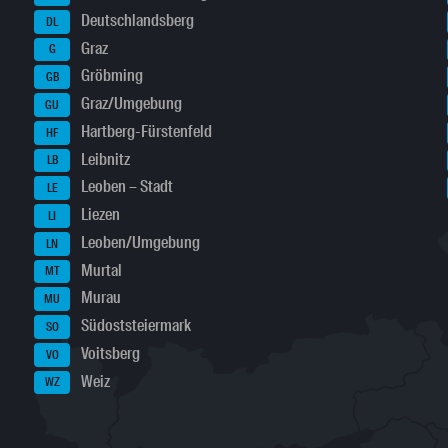
Deutschlandsberg
DL
Graz
G
Gröbming
GB
Graz/Umgebung
GU
Hartberg-Fürstenfeld
HF
Leibnitz
LB
Leoben – Stadt
LE
Liezen
LI
Leoben/Umgebung
LN
Murtal
MT
Murau
MU
Südoststeiermark
SO
Voitsberg
VO
Weiz
WZ