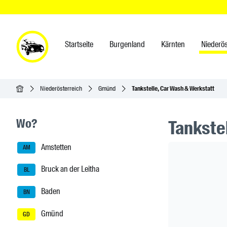
Startseite
Burgenland
Kärnten
Niederös
Startseite
Niederösterreich
Gmünd
Tankstelle, Car Wash & Werkstatt
Seitenleisten-Navigation
Wo?
Tankste
Amstetten
Header Ban
AM
Bruck an der Leitha
BL
Baden
BN
Gmünd
GD