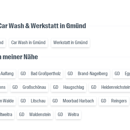
 Car Wash & Werkstatt in Gmünd
nd
Car Wash in Gmünd
Werkstatt in Gmünd
in meiner Nähe
-Aalfang
GD
Bad Großpertholz
GD
Brand-Nagelberg
GD
Eg
nns
GD
Großschönau
GD
Haugschlag
GD
Heidenreichstei
am Walde
GD
Litschau
GD
Moorbad Harbach
GD
Reingers
tweitra
GD
Waldenstein
GD
Weitra