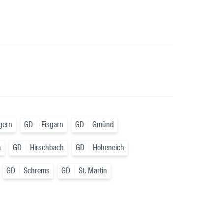
gern
GD
Eisgarn
GD
Gmünd
n
GD
Hirschbach
GD
Hoheneich
GD
Schrems
GD
St. Martin