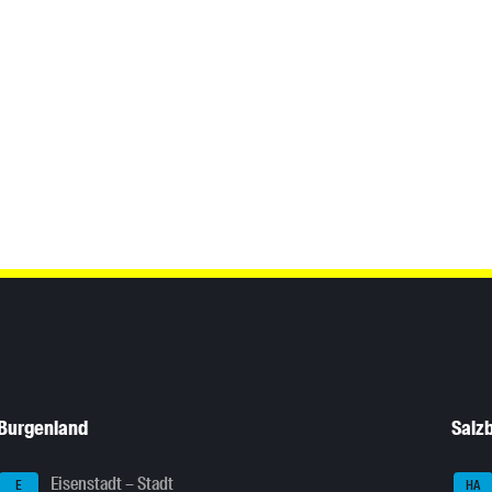
Burgenland
Salz
Eisenstadt – Stadt
E
HA