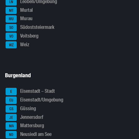
Leoben/Umgebung
LN
Murtal
MT
Murau
MU
Südoststeiermark
SO
Voitsberg
VO
Weiz
WZ
Burgenland
Eisenstadt – Stadt
E
Eisenstadt/Umgebung
EU
Güssing
GS
Jennersdorf
JE
Mattersburg
MA
Neusiedl am See
ND