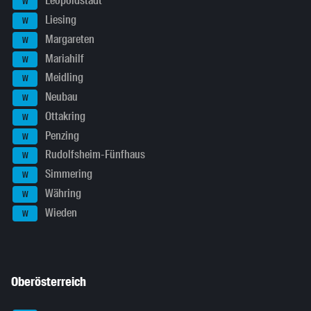
Leopoldstadt
W
Liesing
W
Margareten
W
Mariahilf
W
Meidling
W
Neubau
W
Ottakring
W
Penzing
W
Rudolfsheim-Fünfhaus
W
Simmering
W
Währing
W
Wieden
W
Oberösterreich