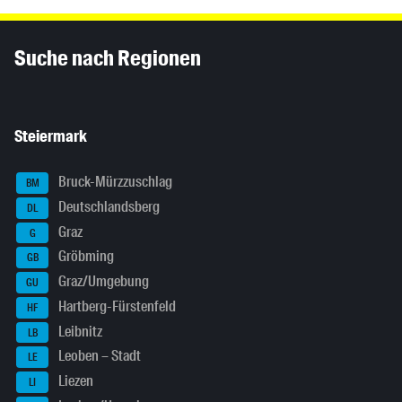
Inhaltsinformationen
Suche nach Regionen
Steiermark
Bruck-Mürzzuschlag
BM
Deutschlandsberg
DL
Graz
G
Gröbming
GB
Graz/Umgebung
GU
Hartberg-Fürstenfeld
HF
Leibnitz
LB
Leoben – Stadt
LE
Liezen
LI