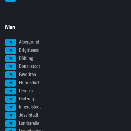
Wien
Alsergrund
W
Brigittenau
W
Döbling
W
Donaustadt
W
Favoriten
W
Floridsdorf
W
Hernals
W
Hietzing
W
Innere Stadt
W
Josefstadt
W
Landstraße
W