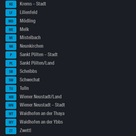
Krems – Stadt
KS
Lilienfeld
LF
Mödling
MD
Melk
ME
Mistelbach
MI
Neunkirchen
NK
Sankt Pölten – Stadt
P
Sankt Pölten/Land
PL
Scheibbs
SB
Schwechat
SW
Tulln
TU
Wiener Neustadt/Land
WB
Wiener Neustadt – Stadt
WN
Waidhofen an der Thaya
WT
Waidhofen an der Ybbs
WY
Zwettl
ZT