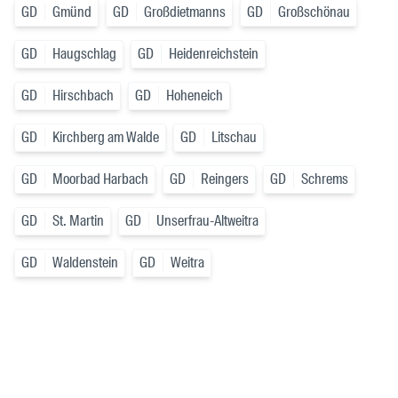
GD
Gmünd
GD
Großdietmanns
GD
Großschönau
GD
Haugschlag
GD
Heidenreichstein
GD
Hirschbach
GD
Hoheneich
GD
Kirchberg am Walde
GD
Litschau
GD
Moorbad Harbach
GD
Reingers
GD
Schrems
GD
St. Martin
GD
Unserfrau-Altweitra
GD
Waldenstein
GD
Weitra