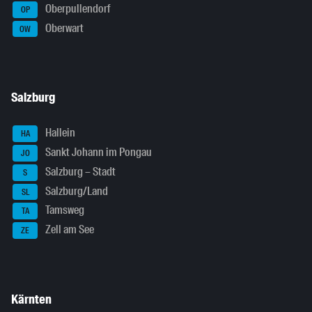
Oberpullendorf
OP
Oberwart
OW
Salzburg
Hallein
HA
Sankt Johann im Pongau
JO
Salzburg – Stadt
S
Salzburg/Land
SL
Tamsweg
TA
Zell am See
ZE
Kärnten