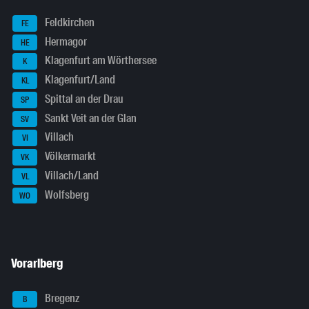
Feldkirchen
FE
Hermagor
HE
Klagenfurt am Wörthersee
K
Klagenfurt/Land
KL
Spittal an der Drau
SP
Sankt Veit an der Glan
SV
Villach
VI
Völkermarkt
VK
Villach/Land
VL
Wolfsberg
WO
Vorarlberg
Bregenz
B