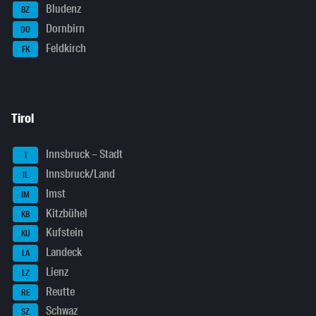
Bludenz
BZ
Dornbirn
DO
Feldkirch
FK
Tirol
Innsbruck – Stadt
I
Innsbruck/Land
IL
Imst
IM
Kitzbühel
KB
Kufstein
KU
Landeck
LA
Lienz
LZ
Reutte
RE
Schwaz
SZ