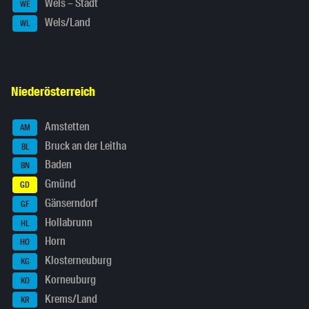
Wels – Stadt
WE
Wels/Land
WL
Niederösterreich
Amstetten
AM
Bruck an der Leitha
BL
Baden
BN
Gmünd
GD
Gänserndorf
GF
Hollabrunn
HL
Horn
HO
Klosterneuburg
KG
Korneuburg
KO
Krems/Land
KR