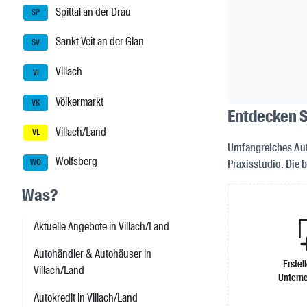
Spittal an der Drau
SP
Sankt Veit an der Glan
SV
Villach
VI
Völkermarkt
VK
Entdecken Si
Villach/Land
VL
Umfangreiches Aut
Wolfsberg
Praxisstudio. Die 
WO
Was?
Aktuelle Angebote in Villach/Land
Autohändler & Autohäuser in
Erstel
Villach/Land
Untern
Autokredit in Villach/Land