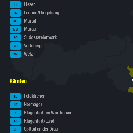
Liezen
LI
Leoben/Umgebung
LN
Murtal
MT
Murau
MU
Südoststeiermark
SO
Voitsberg
VO
Weiz
WZ
Kärnten
Feldkirchen
FE
Hermagor
HE
Klagenfurt am Wörthersee
K
Klagenfurt/Land
KL
Spittal an der Drau
SP