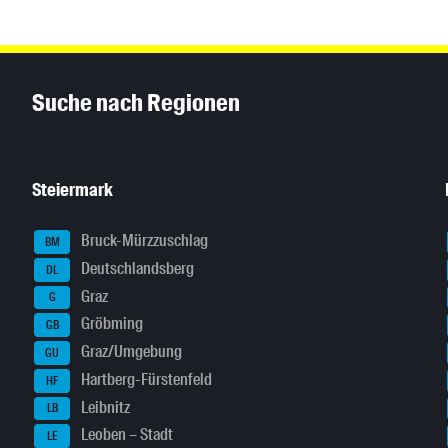
Inhaltsinformationen
Suche nach Regionen
Steiermark
Bruck-Mürzzuschlag
BM
Deutschlandsberg
DL
Graz
G
Gröbming
GB
Graz/Umgebung
GU
Hartberg-Fürstenfeld
HF
Leibnitz
LB
Leoben – Stadt
LE