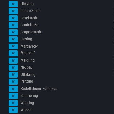
Hietzing
W
Innere Stadt
W
Josefstadt
W
Landstraße
W
Leopoldstadt
W
Liesing
W
Margareten
W
Mariahilf
W
Meidling
W
Neubau
W
Ottakring
W
Penzing
W
Rudolfsheim-Fünfhaus
W
Simmering
W
Währing
W
Wieden
W