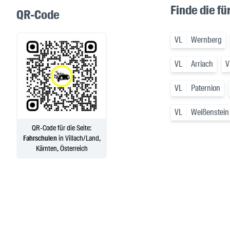
Finde die f
QR-Code
VL
Wernberg
VL
Arriach
V
VL
Paternion
VL
Weißenstein
QR-Code für die Seite:
Fahrschulen
in Villach/Land,
Kärnten, Österreich