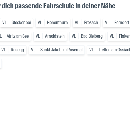
ür dich passende Fahrschule in deiner Nähe
VL
Stockenboi
VL
Hohenthurn
VL
Fresach
VL
Ferndorf
L
Afritz am See
VL
Arnoldstein
VL
Bad Bleiberg
VL
Finken
VL
Rosegg
VL
Sankt Jakob im Rosental
VL
Treffen am Ossiac