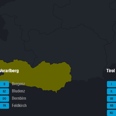
Vorarlberg
Tirol
Bregenz
B
I
Bludenz
BZ
IL
Dornbirn
DO
IM
Feldkirch
FK
KB
KU