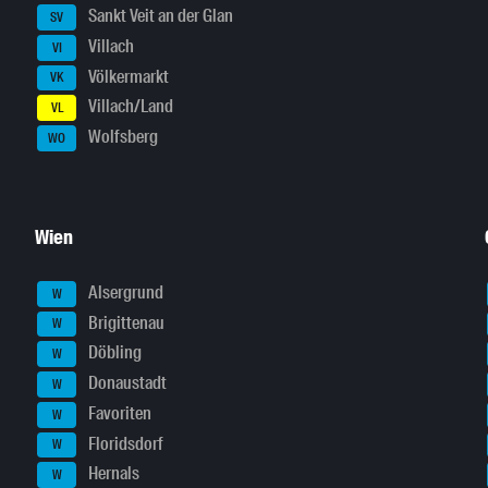
Sankt Veit an der Glan
SV
Villach
VI
Völkermarkt
VK
Villach/Land
VL
Wolfsberg
WO
Wien
Alsergrund
W
Brigittenau
W
Döbling
W
Donaustadt
W
Favoriten
W
Floridsdorf
W
Hernals
W