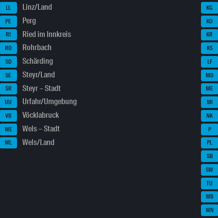
Linz/Land
LL
KG
Perg
PE
KO
Ried im Innkreis
RI
KR
Rohrbach
RO
KS
Schärding
SD
LF
Steyr/Land
SE
MD
Steyr – Stadt
SR
ME
Urfahr/Umgebung
UU
MI
Vöcklabruck
VB
NK
Wels – Stadt
WE
P
Wels/Land
WL
PL
SB
SW
TU
WB
WN