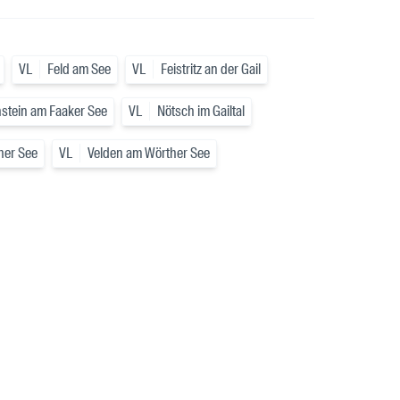
VL
Feld am See
VL
Feistritz an der Gail
stein am Faaker See
VL
Nötsch im Gailtal
her See
VL
Velden am Wörther See