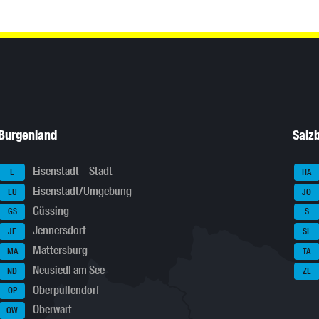
Burgenland
Salz
Eisenstadt – Stadt
E
HA
Eisenstadt/Umgebung
EU
JO
Güssing
GS
S
Jennersdorf
JE
SL
Mattersburg
MA
TA
Neusiedl am See
ND
ZE
Oberpullendorf
OP
Oberwart
OW