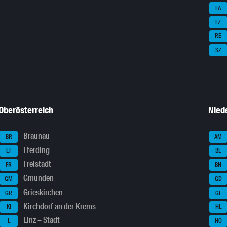
LA
LZ
RE
SZ
Oberösterreich
Nied
Braunau
BR
AM
Eferding
EF
BL
Freistadt
FR
BN
Gmunden
GM
GD
Grieskirchen
GR
GF
Kirchdorf an der Krems
KI
HL
Linz – Stadt
L
HO