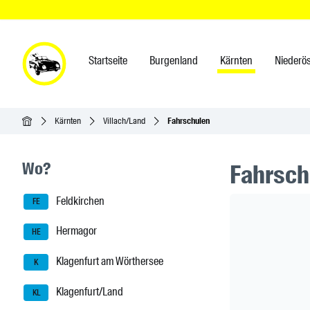
Startseite
Burgenland
Kärnten
Niederös
Startseite
Kärnten
Villach/Land
Fahrschulen
Seitenleisten-Navigation
Wo?
Fahrsch
Feldkirchen
Header Ban
FE
Hermagor
HE
Klagenfurt am Wörthersee
K
Klagenfurt/Land
KL