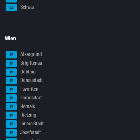
Schwaz
SZ
Wien
Alsergrund
W
Brigittenau
W
Döbling
W
Donaustadt
W
Favoriten
W
Floridsdorf
W
Hernals
W
Hietzing
W
Innere Stadt
W
Josefstadt
W