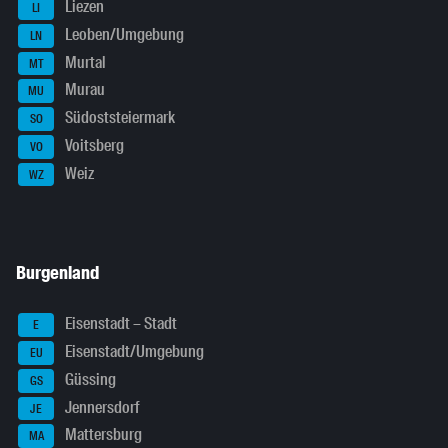
Liezen
LI
Leoben/Umgebung
LN
Murtal
MT
Murau
MU
Südoststeiermark
SO
Voitsberg
VO
Weiz
WZ
Burgenland
Eisenstadt – Stadt
E
Eisenstadt/Umgebung
EU
Güssing
GS
Jennersdorf
JE
Mattersburg
MA