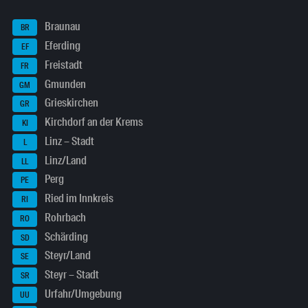
Braunau
BR
Eferding
EF
Freistadt
FR
Gmunden
GM
Grieskirchen
GR
Kirchdorf an der Krems
KI
Linz – Stadt
L
Linz/Land
LL
Perg
PE
Ried im Innkreis
RI
Rohrbach
RO
Schärding
SD
Steyr/Land
SE
Steyr – Stadt
SR
Urfahr/Umgebung
UU