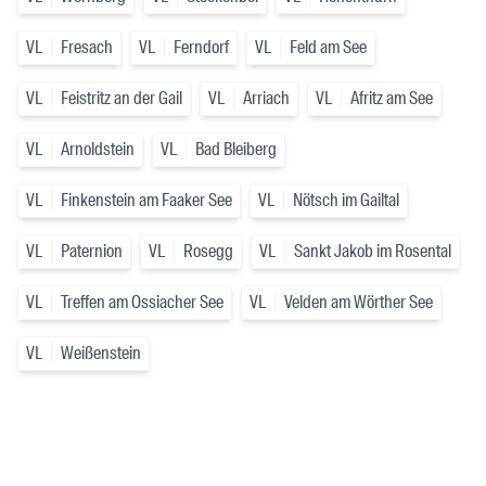
VL
Fresach
VL
Ferndorf
VL
Feld am See
VL
Feistritz an der Gail
VL
Arriach
VL
Afritz am See
VL
Arnoldstein
VL
Bad Bleiberg
VL
Finkenstein am Faaker See
VL
Nötsch im Gailtal
VL
Paternion
VL
Rosegg
VL
Sankt Jakob im Rosental
VL
Treffen am Ossiacher See
VL
Velden am Wörther See
VL
Weißenstein