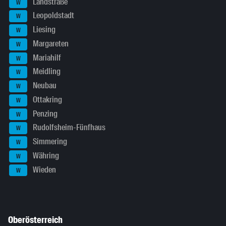
Landstraße
W
Leopoldstadt
W
Liesing
W
Margareten
W
Mariahilf
W
Meidling
W
Neubau
W
Ottakring
W
Penzing
W
Rudolfsheim-Fünfhaus
W
Simmering
W
Währing
W
Wieden
W
Oberösterreich