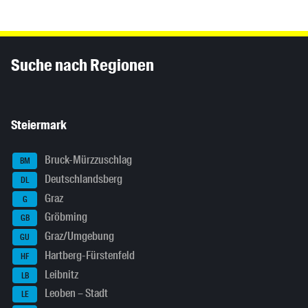
Inhaltsinformationen
Suche nach Regionen
Steiermark
Bruck-Mürzzuschlag
BM
Deutschlandsberg
DL
Graz
G
Gröbming
GB
Graz/Umgebung
GU
Hartberg-Fürstenfeld
HF
Leibnitz
LB
Leoben – Stadt
LE