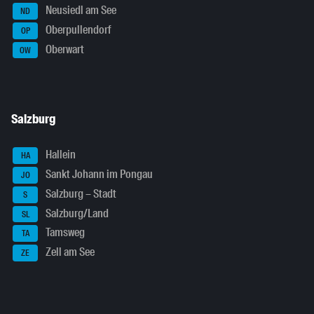
Neusiedl am See
ND
Oberpullendorf
OP
Oberwart
OW
Salzburg
Hallein
HA
Sankt Johann im Pongau
JO
Salzburg – Stadt
S
Salzburg/Land
SL
Tamsweg
TA
Zell am See
ZE