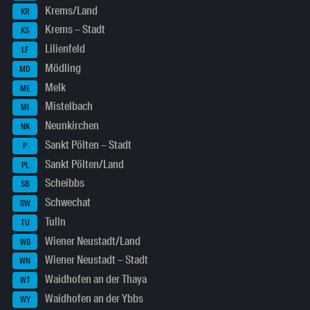
Krems/Land
KR
Krems – Stadt
KS
Lilienfeld
LF
Mödling
MD
Melk
ME
Mistelbach
MI
Neunkirchen
NK
Sankt Pölten – Stadt
P
Sankt Pölten/Land
PL
Scheibbs
SB
Schwechat
SW
Tulln
TU
Wiener Neustadt/Land
WB
Wiener Neustadt – Stadt
WN
Waidhofen an der Thaya
WT
Waidhofen an der Ybbs
WY