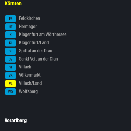
Kärnten
Feldkirchen
FE
Hermagor
HE
Klagenfurt am Wörthersee
K
Klagenfurt/Land
KL
Spittal an der Drau
SP
Sankt Veit an der Glan
SV
Villach
VI
Völkermarkt
VK
Villach/Land
VL
Wolfsberg
WO
Vorarlberg