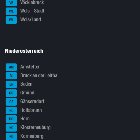
Vöcklabruck
VB
Wels – Stadt
WE
Wels/Land
WL
Niederösterreich
Amstetten
AM
Bruck an der Leitha
BL
Baden
BN
Gmünd
GD
Gänserndorf
GF
Hollabrunn
HL
Horn
HO
Klosterneuburg
KG
Korneuburg
KO