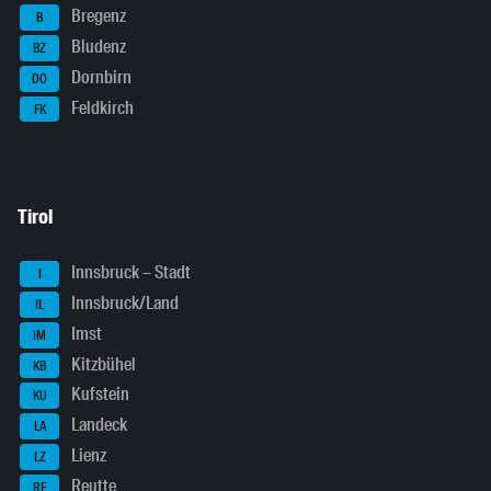
Bregenz
B
Bludenz
BZ
Dornbirn
DO
Feldkirch
FK
Tirol
Innsbruck – Stadt
I
Innsbruck/Land
IL
Imst
IM
Kitzbühel
KB
Kufstein
KU
Landeck
LA
Lienz
LZ
Reutte
RE