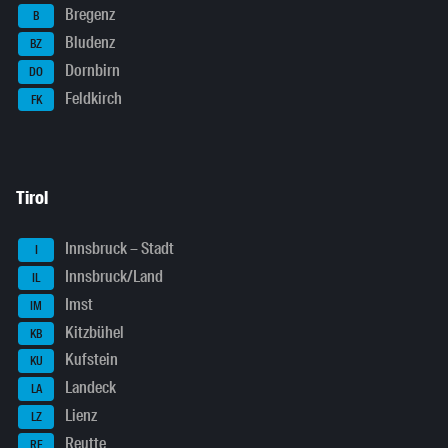
Bregenz
B
Bludenz
BZ
Dornbirn
DO
Feldkirch
FK
Tirol
Innsbruck – Stadt
I
Innsbruck/Land
IL
Imst
IM
Kitzbühel
KB
Kufstein
KU
Landeck
LA
Lienz
LZ
Reutte
RE