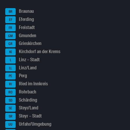
Braunau
BR
Eferding
EF
Freistadt
FR
Gmunden
GM
Grieskirchen
GR
Kirchdorf an der Krems
KI
Linz – Stadt
L
Linz/Land
LL
Perg
PE
Ried im Innkreis
RI
Rohrbach
RO
Schärding
SD
Steyr/Land
SE
Steyr – Stadt
SR
Urfahr/Umgebung
UU