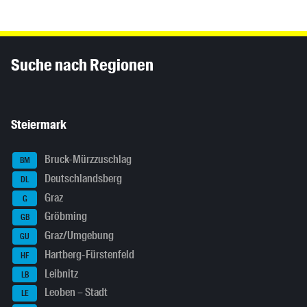
Inhaltsinformationen
Suche nach Regionen
Steiermark
Bruck-Mürzzuschlag
BM
Deutschlandsberg
DL
Graz
G
Gröbming
GB
Graz/Umgebung
GU
Hartberg-Fürstenfeld
HF
Leibnitz
LB
Leoben – Stadt
LE