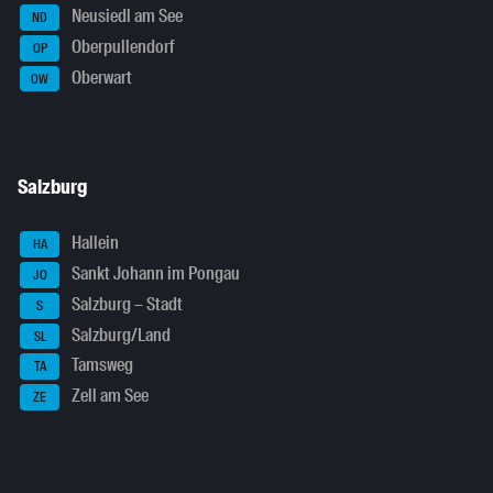
Neusiedl am See
ND
Oberpullendorf
OP
Oberwart
OW
Salzburg
Hallein
HA
Sankt Johann im Pongau
JO
Salzburg – Stadt
S
Salzburg/Land
SL
Tamsweg
TA
Zell am See
ZE