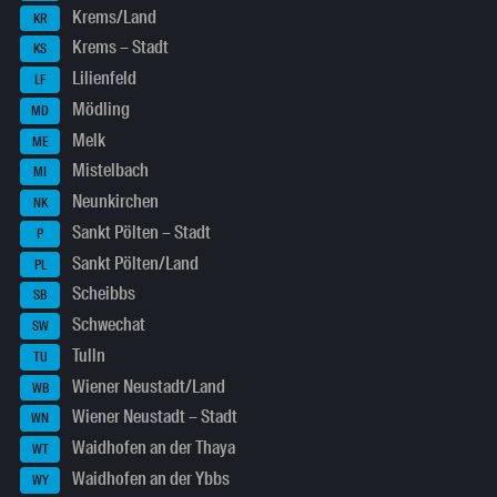
Krems/Land
KR
Krems – Stadt
KS
Lilienfeld
LF
Mödling
MD
Melk
ME
Mistelbach
MI
Neunkirchen
NK
Sankt Pölten – Stadt
P
Sankt Pölten/Land
PL
Scheibbs
SB
Schwechat
SW
Tulln
TU
Wiener Neustadt/Land
WB
Wiener Neustadt – Stadt
WN
Waidhofen an der Thaya
WT
Waidhofen an der Ybbs
WY