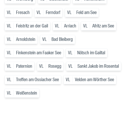
VL
Fresach
VL
Ferndorf
VL
Feld am See
VL
Feistritz an der Gail
VL
Arriach
VL
Afritz am See
VL
Arnoldstein
VL
Bad Bleiberg
VL
Finkenstein am Faaker See
VL
Nötsch im Gailtal
VL
Paternion
VL
Rosegg
VL
Sankt Jakob im Rosental
VL
Treffen am Ossiacher See
VL
Velden am Wörther See
VL
Weißenstein