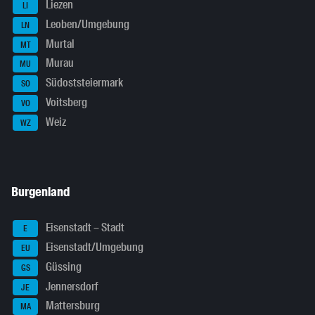
Liezen
LI
Leoben/Umgebung
LN
Murtal
MT
Murau
MU
Südoststeiermark
SO
Voitsberg
VO
Weiz
WZ
Burgenland
Eisenstadt – Stadt
E
Eisenstadt/Umgebung
EU
Güssing
GS
Jennersdorf
JE
Mattersburg
MA