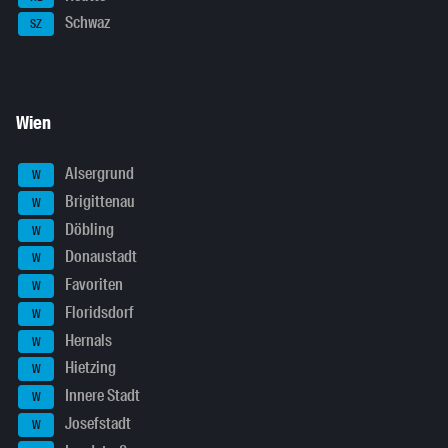
Schwaz
SZ
Wien
Alsergrund
W
Brigittenau
W
Döbling
W
Donaustadt
W
Favoriten
W
Floridsdorf
W
Hernals
W
Hietzing
W
Innere Stadt
W
Josefstadt
W