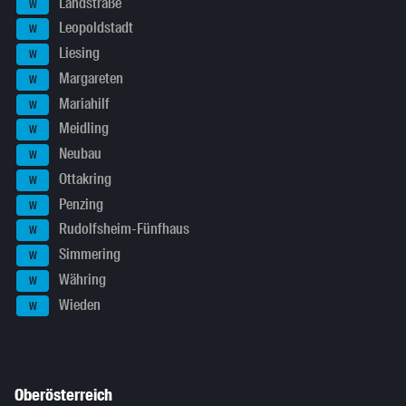
Landstraße
W
Leopoldstadt
W
Liesing
W
Margareten
W
Mariahilf
W
Meidling
W
Neubau
W
Ottakring
W
Penzing
W
Rudolfsheim-Fünfhaus
W
Simmering
W
Währing
W
Wieden
W
Oberösterreich