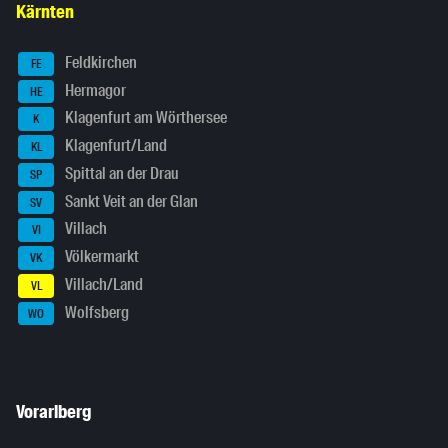
Kärnten
Feldkirchen
FE
Hermagor
HE
Klagenfurt am Wörthersee
K
Klagenfurt/Land
KL
Spittal an der Drau
SP
Sankt Veit an der Glan
SV
Villach
VI
Völkermarkt
VK
Villach/Land
VL
Wolfsberg
WO
Vorarlberg