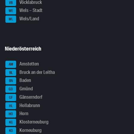
Vöcklabruck
VB
Wels – Stadt
WE
Wels/Land
WL
Niederösterreich
Amstetten
AM
Bruck an der Leitha
BL
Baden
BN
Gmünd
GD
Gänserndorf
GF
Hollabrunn
HL
Horn
HO
Klosterneuburg
KG
Korneuburg
KO