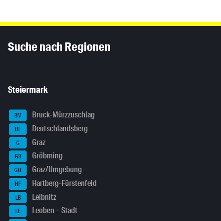
Inhaltsinformationen
Suche nach Regionen
Steiermark
Bruck-Mürzzuschlag
BM
Deutschlandsberg
DL
Graz
G
Gröbming
GB
Graz/Umgebung
GU
Hartberg-Fürstenfeld
HF
Leibnitz
LB
Leoben – Stadt
LE