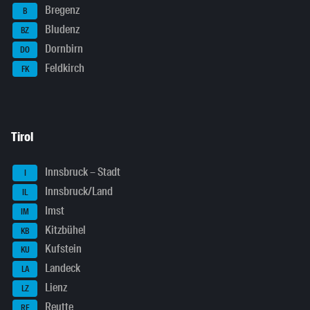
Bregenz
B
Bludenz
BZ
Dornbirn
DO
Feldkirch
FK
Tirol
Innsbruck – Stadt
I
Innsbruck/Land
IL
Imst
IM
Kitzbühel
KB
Kufstein
KU
Landeck
LA
Lienz
LZ
Reutte
RE