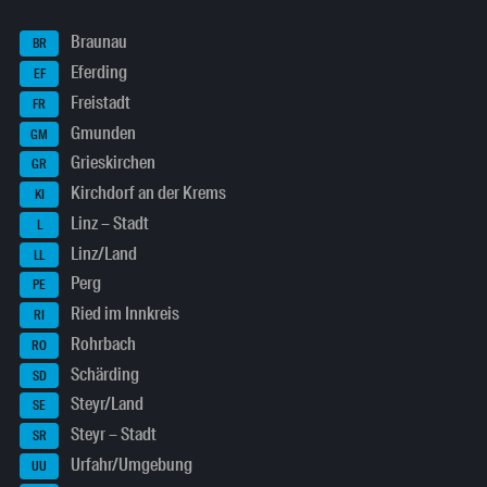
Braunau
BR
Eferding
EF
Freistadt
FR
Gmunden
GM
Grieskirchen
GR
Kirchdorf an der Krems
KI
Linz – Stadt
L
Linz/Land
LL
Perg
PE
Ried im Innkreis
RI
Rohrbach
RO
Schärding
SD
Steyr/Land
SE
Steyr – Stadt
SR
Urfahr/Umgebung
UU