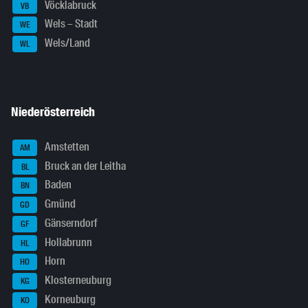
Vöcklabruck
VB
Wels – Stadt
WE
Wels/Land
WL
Niederösterreich
Amstetten
AM
Bruck an der Leitha
BL
Baden
BN
Gmünd
GD
Gänserndorf
GF
Hollabrunn
HL
Horn
HO
Klosterneuburg
KG
Korneuburg
KO