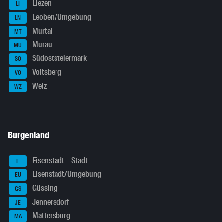
Liezen
LI
Leoben/Umgebung
LN
Murtal
MT
Murau
MU
Südoststeiermark
SO
Voitsberg
VO
Weiz
WZ
Burgenland
Eisenstadt – Stadt
E
Eisenstadt/Umgebung
EU
Güssing
GS
Jennersdorf
JE
Mattersburg
MA