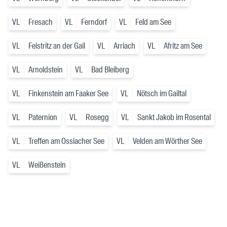
VL
Fresach
VL
Ferndorf
VL
Feld am See
VL
Feistritz an der Gail
VL
Arriach
VL
Afritz am See
VL
Arnoldstein
VL
Bad Bleiberg
VL
Finkenstein am Faaker See
VL
Nötsch im Gailtal
VL
Paternion
VL
Rosegg
VL
Sankt Jakob im Rosental
VL
Treffen am Ossiacher See
VL
Velden am Wörther See
VL
Weißenstein