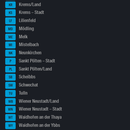
Krems/Land
KR
Krems – Stadt
KS
Lilienfeld
LF
Mödling
MD
Melk
ME
Mistelbach
MI
Neunkirchen
NK
Sankt Pölten – Stadt
P
Sankt Pölten/Land
PL
Scheibbs
SB
Schwechat
SW
Tulln
TU
Wiener Neustadt/Land
WB
Wiener Neustadt – Stadt
WN
Waidhofen an der Thaya
WT
Waidhofen an der Ybbs
WY