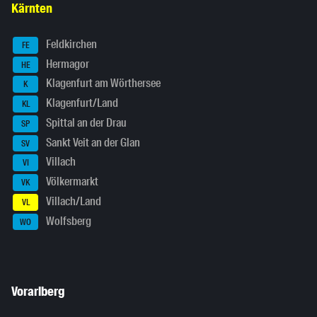
Kärnten
Feldkirchen
FE
Hermagor
HE
Klagenfurt am Wörthersee
K
Klagenfurt/Land
KL
Spittal an der Drau
SP
Sankt Veit an der Glan
SV
Villach
VI
Völkermarkt
VK
Villach/Land
VL
Wolfsberg
WO
Vorarlberg