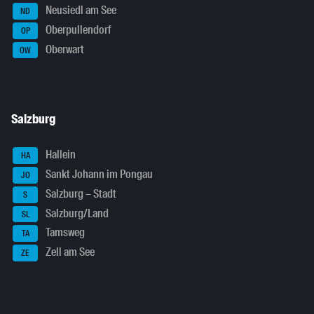
Neusiedl am See
ND
Oberpullendorf
OP
Oberwart
OW
Salzburg
Hallein
HA
Sankt Johann im Pongau
JO
Salzburg – Stadt
S
Salzburg/Land
SL
Tamsweg
TA
Zell am See
ZE