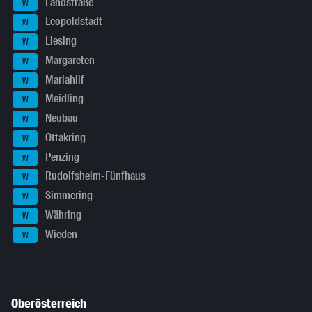
Landstraße
W
Leopoldstadt
W
Liesing
W
Margareten
W
Mariahilf
W
Meidling
W
Neubau
W
Ottakring
W
Penzing
W
Rudolfsheim-Fünfhaus
W
Simmering
W
Währing
W
Wieden
W
Oberösterreich