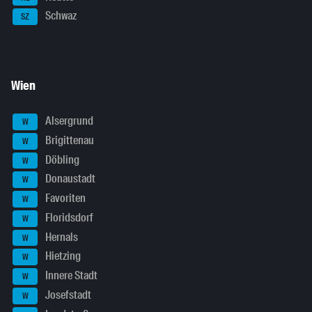
Schwaz
SZ
Wien
Alsergrund
W
Brigittenau
W
Döbling
W
Donaustadt
W
Favoriten
W
Floridsdorf
W
Hernals
W
Hietzing
W
Innere Stadt
W
Josefstadt
W