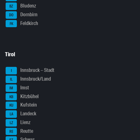
Bludenz
BZ
Dornbirn
DO
Feldkirch
FK
Tirol
Innsbruck – Stadt
I
Innsbruck/Land
IL
Imst
IM
Kitzbühel
KB
Kufstein
KU
Landeck
LA
Lienz
LZ
Reutte
RE
Schwaz