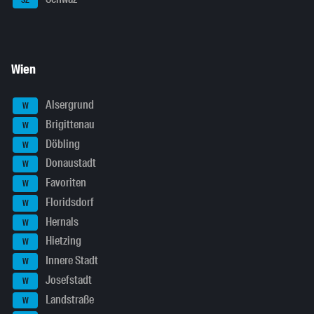
SZ
Wien
Alsergrund
W
Brigittenau
W
Döbling
W
Donaustadt
W
Favoriten
W
Floridsdorf
W
Hernals
W
Hietzing
W
Innere Stadt
W
Josefstadt
W
Landstraße
W