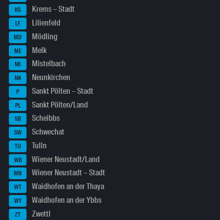
Krems – Stadt
KS
Lilienfeld
LF
Mödling
MD
Melk
ME
Mistelbach
MI
Neunkirchen
NK
Sankt Pölten – Stadt
P
Sankt Pölten/Land
PL
Scheibbs
SB
Schwechat
SW
Tulln
TU
Wiener Neustadt/Land
WB
Wiener Neustadt – Stadt
WN
Waidhofen an der Thaya
WT
Waidhofen an der Ybbs
WY
Zwettl
ZT