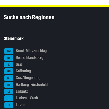
Inhaltsinformationen
Suche nach Regionen
Steiermark
Bruck-Mürzzuschlag
BM
Deutschlandsberg
DL
Graz
G
Gröbming
GB
Graz/Umgebung
GU
Hartberg-Fürstenfeld
HF
Leibnitz
LB
Leoben – Stadt
LE
Liezen
LI