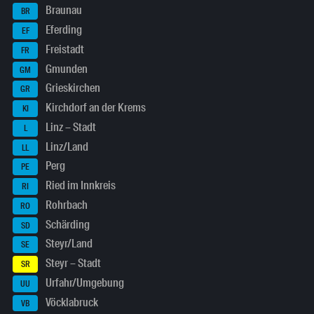
Braunau
BR
Eferding
EF
Freistadt
FR
Gmunden
GM
Grieskirchen
GR
Kirchdorf an der Krems
KI
Linz – Stadt
L
Linz/Land
LL
Perg
PE
Ried im Innkreis
RI
Rohrbach
RO
Schärding
SD
Steyr/Land
SE
Steyr – Stadt
SR
Urfahr/Umgebung
UU
Vöcklabruck
VB