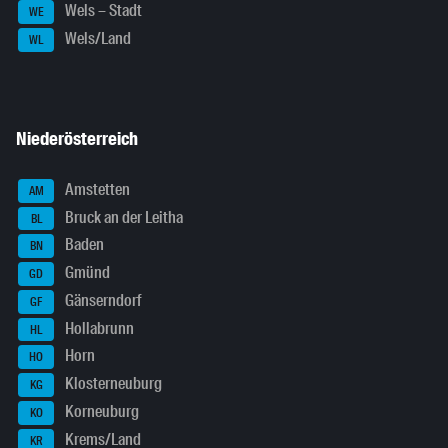
Wels – Stadt
WE
Wels/Land
WL
Niederösterreich
Amstetten
AM
Bruck an der Leitha
BL
Baden
BN
Gmünd
GD
Gänserndorf
GF
Hollabrunn
HL
Horn
HO
Klosterneuburg
KG
Korneuburg
KO
Krems/Land
KR