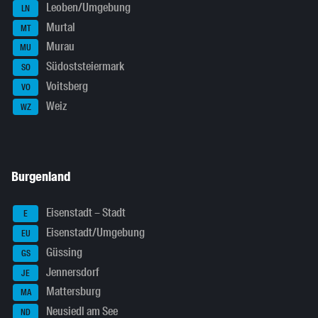
Leoben/Umgebung
LN
Murtal
MT
Murau
MU
Südoststeiermark
SO
Voitsberg
VO
Weiz
WZ
Burgenland
Eisenstadt – Stadt
E
Eisenstadt/Umgebung
EU
Güssing
GS
Jennersdorf
JE
Mattersburg
MA
Neusiedl am See
ND