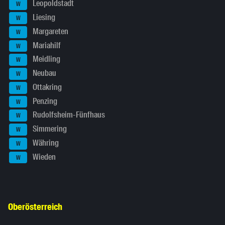
Leopoldstadt
W
Liesing
W
Margareten
W
Mariahilf
W
Meidling
W
Neubau
W
Ottakring
W
Penzing
W
Rudolfsheim-Fünfhaus
W
Simmering
W
Währing
W
Wieden
W
Oberösterreich