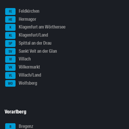
Feldkirchen
FE
Hermagor
HE
Klagenfurt am Wörthersee
K
Klagenfurt/Land
KL
Spittal an der Drau
SP
Sankt Veit an der Glan
SV
Villach
VI
Völkermarkt
VK
Villach/Land
VL
Wolfsberg
WO
Vorarlberg
Bregenz
B