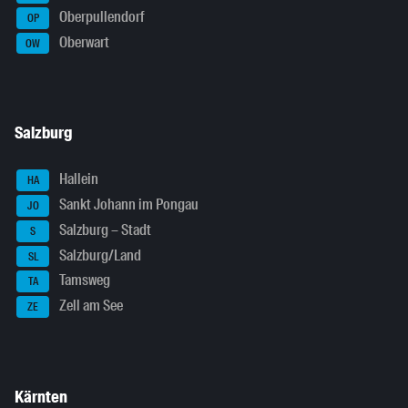
Oberpullendorf
OP
Oberwart
OW
Salzburg
Hallein
HA
Sankt Johann im Pongau
JO
Salzburg – Stadt
S
Salzburg/Land
SL
Tamsweg
TA
Zell am See
ZE
Kärnten