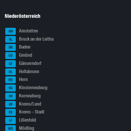
Niederösterreich
Amstetten
AM
Bruck an der Leitha
BL
Baden
BN
Gmünd
GD
Gänserndorf
GF
Hollabrunn
HL
Horn
HO
Klosterneuburg
KG
Korneuburg
KO
Krems/Land
KR
Krems – Stadt
KS
Lilienfeld
LF
Mödling
MD