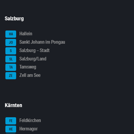
Salzburg
Hallein
HA
Sankt Johann im Pongau
JO
Salzburg – Stadt
S
Salzburg/Land
SL
Tamsweg
TA
Zell am See
ZE
Kärnten
Feldkirchen
FE
Hermagor
HE