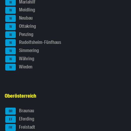
Mariahilf
W
Meidling
W
Neubau
W
Ottakring
W
Penzing
W
Rudolfsheim-Fünfhaus
W
Simmering
W
Währing
W
Wieden
W
Oberösterreich
Braunau
BR
Eferding
EF
Freistadt
FR