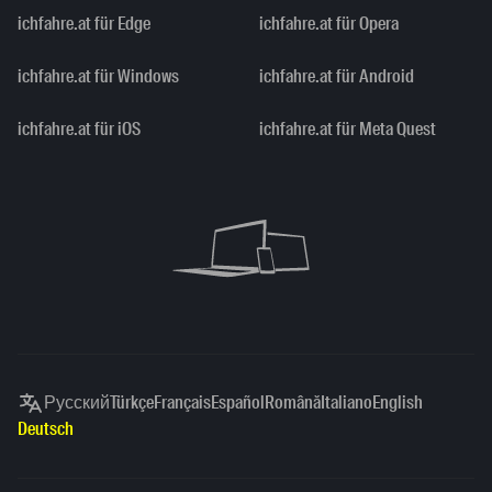
ichfahre.at für Edge
ichfahre.at für Opera
ichfahre.at für Windows
ichfahre.at für Android
ichfahre.at für iOS
ichfahre.at für Meta Quest
Русский
Türkçe
Français
Español
Română
Italiano
English
Deutsch