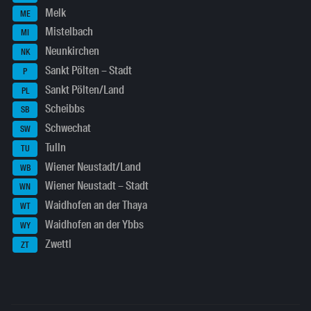
Melk
ME
Mistelbach
MI
Neunkirchen
NK
Sankt Pölten – Stadt
P
Sankt Pölten/Land
PL
Scheibbs
SB
Schwechat
SW
Tulln
TU
Wiener Neustadt/Land
WB
Wiener Neustadt – Stadt
WN
Waidhofen an der Thaya
WT
Waidhofen an der Ybbs
WY
Zwettl
ZT