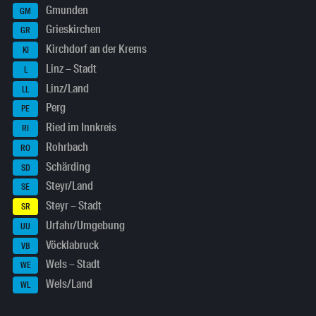
Gmunden
GM
Grieskirchen
GR
Kirchdorf an der Krems
KI
Linz – Stadt
L
Linz/Land
LL
Perg
PE
Ried im Innkreis
RI
Rohrbach
RO
Schärding
SD
Steyr/Land
SE
Steyr – Stadt
SR
Urfahr/Umgebung
UU
Vöcklabruck
VB
Wels – Stadt
WE
Wels/Land
WL