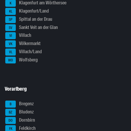
Klagenfurt am Wörthersee
K
Klagenfurt/Land
KL
Spittal an der Drau
SP
Sankt Veit an der Glan
SV
Villach
VI
Völkermarkt
VK
Villach/Land
VL
Wolfsberg
WO
Vorarlberg
Bregenz
B
Bludenz
BZ
Dornbirn
DO
Feldkirch
FK