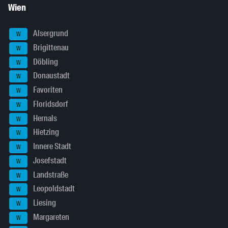
Wien
Alsergrund
W
Brigittenau
W
Döbling
W
Donaustadt
W
Favoriten
W
Floridsdorf
W
Hernals
W
Hietzing
W
Innere Stadt
W
Josefstadt
W
Landstraße
W
Leopoldstadt
W
Liesing
W
Margareten
W