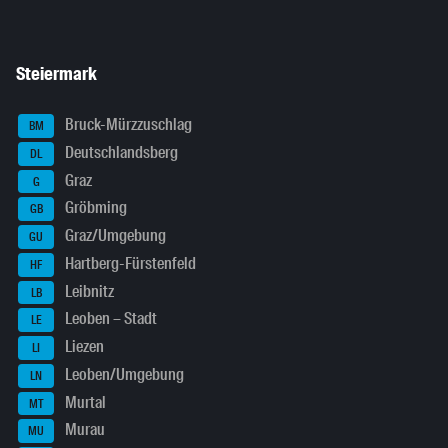
Steiermark
Bruck-Mürzzuschlag
BM
Deutschlandsberg
DL
Graz
G
Gröbming
GB
Graz/Umgebung
GU
Hartberg-Fürstenfeld
HF
Leibnitz
LB
Leoben – Stadt
LE
Liezen
LI
Leoben/Umgebung
LN
Murtal
MT
Murau
MU