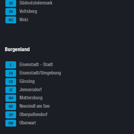
Südoststeiermark
SO
Voitsberg
VO
Weiz
WZ
Burgenland
Eisenstadt – Stadt
E
Eisenstadt/Umgebung
EU
Güssing
GS
Jennersdorf
JE
Mattersburg
MA
Neusiedl am See
ND
Oberpullendorf
OP
Oberwart
OW