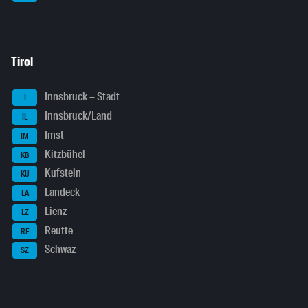
Tirol
Innsbruck – Stadt
I
Innsbruck/Land
IL
Imst
IM
Kitzbühel
KB
Kufstein
KU
Landeck
LA
Lienz
LZ
Reutte
RE
Schwaz
SZ