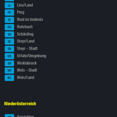
Linz/Land
LL
Perg
PE
Ried im Innkreis
RI
Rohrbach
RO
Schärding
SD
Steyr/Land
SE
Steyr – Stadt
SR
Urfahr/Umgebung
UU
Vöcklabruck
VB
Wels – Stadt
WE
Wels/Land
WL
Niederösterreich
Amstetten