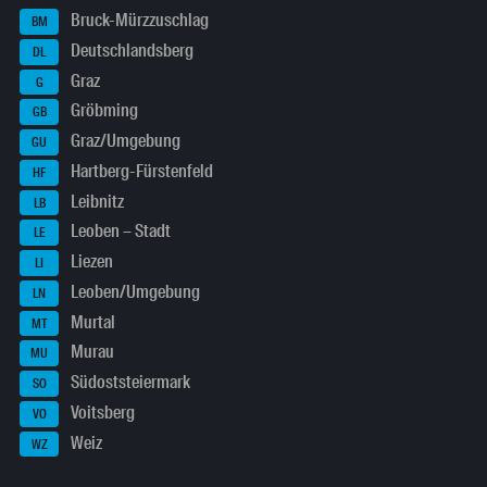
Bruck-Mürzzuschlag
BM
Deutschlandsberg
DL
Graz
G
Gröbming
GB
Graz/Umgebung
GU
Hartberg-Fürstenfeld
HF
Leibnitz
LB
Leoben – Stadt
LE
Liezen
LI
Leoben/Umgebung
LN
Murtal
MT
Murau
MU
Südoststeiermark
SO
Voitsberg
VO
Weiz
WZ