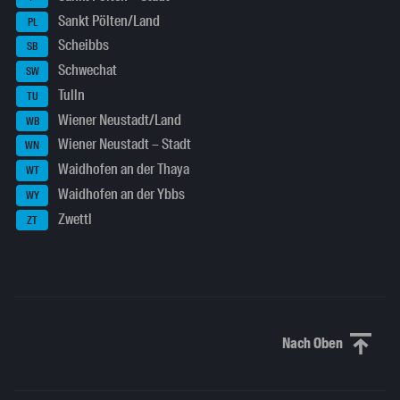
Sankt Pölten/Land
PL
Scheibbs
SB
Schwechat
SW
Tulln
TU
Wiener Neustadt/Land
WB
Wiener Neustadt – Stadt
WN
Waidhofen an der Thaya
WT
Waidhofen an der Ybbs
WY
Zwettl
ZT
Nach Oben
Nach oben sc