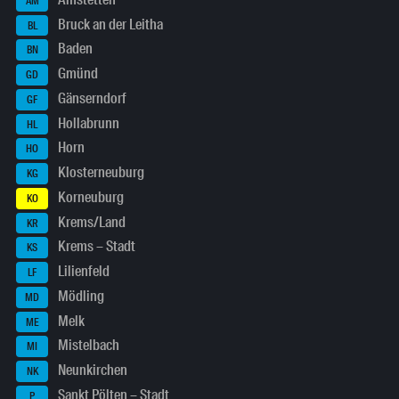
AM
Bruck an der Leitha
BL
Baden
BN
Gmünd
GD
Gänserndorf
GF
Hollabrunn
HL
Horn
HO
Klosterneuburg
KG
Korneuburg
KO
Krems/Land
KR
Krems – Stadt
KS
Lilienfeld
LF
Mödling
MD
Melk
ME
Mistelbach
MI
Neunkirchen
NK
Sankt Pölten – Stadt
P