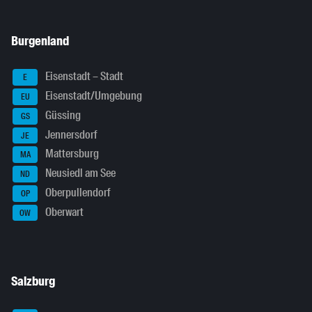
Burgenland
Eisenstadt – Stadt
E
Eisenstadt/Umgebung
EU
Güssing
GS
Jennersdorf
JE
Mattersburg
MA
Neusiedl am See
ND
Oberpullendorf
OP
Oberwart
OW
Salzburg