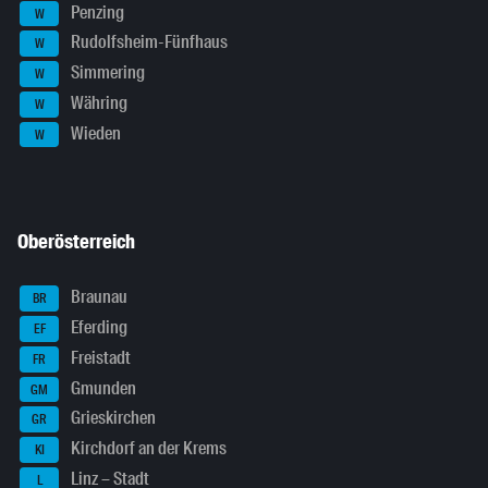
Penzing
W
Rudolfsheim-Fünfhaus
W
Simmering
W
Währing
W
Wieden
W
Oberösterreich
Braunau
BR
Eferding
EF
Freistadt
FR
Gmunden
GM
Grieskirchen
GR
Kirchdorf an der Krems
KI
Linz – Stadt
L