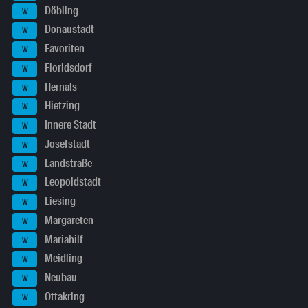
Döbling
W
Donaustadt
W
Favoriten
W
Floridsdorf
W
Hernals
W
Hietzing
W
Innere Stadt
W
Josefstadt
W
Landstraße
W
Leopoldstadt
W
Liesing
W
Margareten
W
Mariahilf
W
Meidling
W
Neubau
W
Ottakring
W