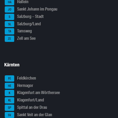
Hallein
HA
Sankt Johann im Pongau
JO
Salzburg – Stadt
S
Salzburg/Land
SL
Tamsweg
TA
Zell am See
ZE
Kärnten
Feldkirchen
FE
Hermagor
HE
Klagenfurt am Wörthersee
K
Klagenfurt/Land
KL
Spittal an der Drau
SP
Sankt Veit an der Glan
SV