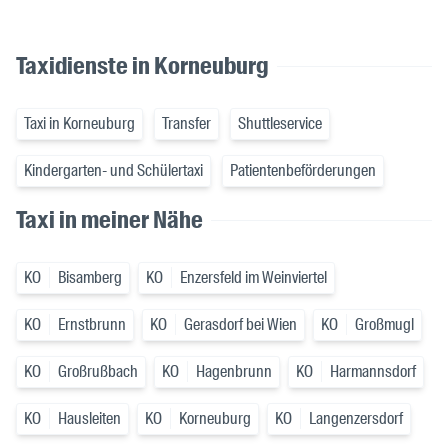
Taxidienste in Korneuburg
Taxi in Korneuburg
Transfer
Shuttleservice
Kindergarten- und Schülertaxi
Patientenbeförderungen
Taxi in meiner Nähe
KO
Bisamberg
KO
Enzersfeld im Weinviertel
KO
Ernstbrunn
KO
Gerasdorf bei Wien
KO
Großmugl
KO
Großrußbach
KO
Hagenbrunn
KO
Harmannsdorf
KO
Hausleiten
KO
Korneuburg
KO
Langenzersdorf