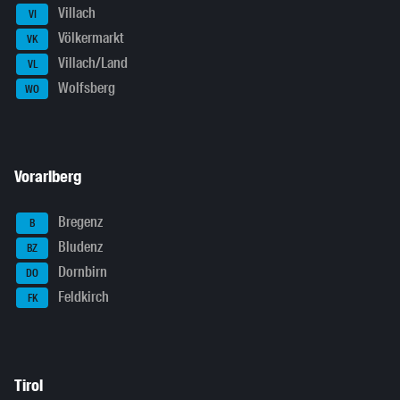
Villach
VI
Völkermarkt
VK
Villach/Land
VL
Wolfsberg
WO
Vorarlberg
Bregenz
B
Bludenz
BZ
Dornbirn
DO
Feldkirch
FK
Tirol