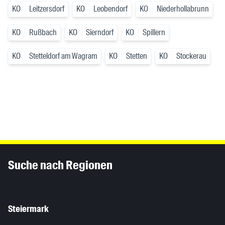
KO
Leitzersdorf
KO
Leobendorf
KO
Niederhollabrunn
KO
Rußbach
KO
Sierndorf
KO
Spillern
KO
Stetteldorf am Wagram
KO
Stetten
KO
Stockerau
Inhaltsinformationen
Suche nach Regionen
Steiermark