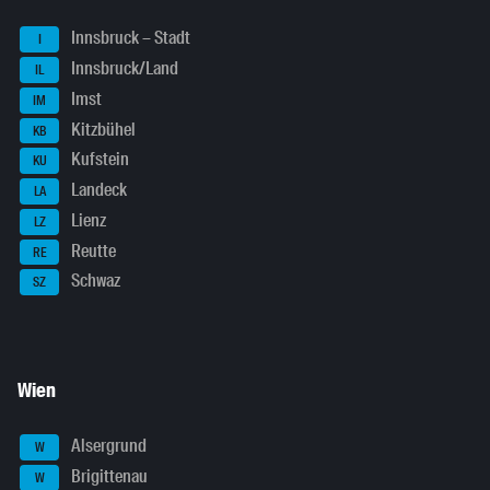
Innsbruck – Stadt
I
Innsbruck/Land
IL
Imst
IM
Kitzbühel
KB
Kufstein
KU
Landeck
LA
Lienz
LZ
Reutte
RE
Schwaz
SZ
Wien
Alsergrund
W
Brigittenau
W