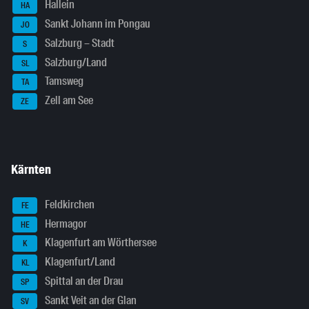
Hallein
HA
Sankt Johann im Pongau
JO
Salzburg – Stadt
S
Salzburg/Land
SL
Tamsweg
TA
Zell am See
ZE
Kärnten
Feldkirchen
FE
Hermagor
HE
Klagenfurt am Wörthersee
K
Klagenfurt/Land
KL
Spittal an der Drau
SP
Sankt Veit an der Glan
SV