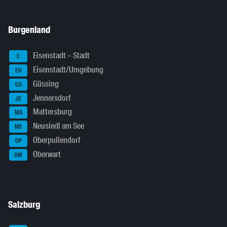
Burgenland
Eisenstadt – Stadt
E
Eisenstadt/Umgebung
EU
Güssing
GS
Jennersdorf
JE
Mattersburg
MA
Neusiedl am See
ND
Oberpullendorf
OP
Oberwart
OW
Salzburg