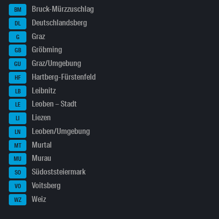
Bruck-Mürzzuschlag
BM
Deutschlandsberg
DL
Graz
G
Gröbming
GB
Graz/Umgebung
GU
Hartberg-Fürstenfeld
HF
Leibnitz
LB
Leoben – Stadt
LE
Liezen
LI
Leoben/Umgebung
LN
Murtal
MT
Murau
MU
Südoststeiermark
SO
Voitsberg
VO
Weiz
WZ