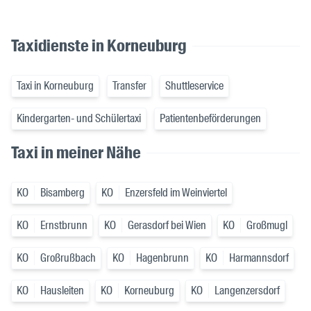
Taxidienste in Korneuburg
Taxi in Korneuburg
Transfer
Shuttleservice
Kindergarten- und Schülertaxi
Patientenbeförderungen
Taxi in meiner Nähe
KO
Bisamberg
KO
Enzersfeld im Weinviertel
KO
Ernstbrunn
KO
Gerasdorf bei Wien
KO
Großmugl
KO
Großrußbach
KO
Hagenbrunn
KO
Harmannsdorf
KO
Hausleiten
KO
Korneuburg
KO
Langenzersdorf