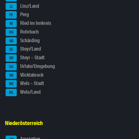
Linz/Land
LL
Perg
PE
Ried im Innkreis
RI
Rohrbach
RO
Schärding
SD
Steyr/Land
SE
Steyr – Stadt
SR
Urfahr/Umgebung
UU
Vöcklabruck
VB
Wels – Stadt
WE
Wels/Land
WL
Niederösterreich
Amstetten