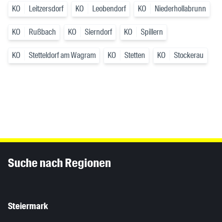
KO
Leitzersdorf
KO
Leobendorf
KO
Niederhollabrunn
KO
Rußbach
KO
Sierndorf
KO
Spillern
KO
Stetteldorf am Wagram
KO
Stetten
KO
Stockerau
Inhaltsinformationen
Suche nach Regionen
Steiermark