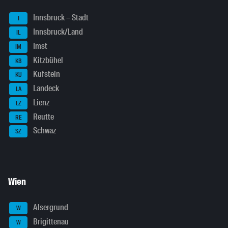
Innsbruck – Stadt
I
Innsbruck/Land
IL
Imst
IM
Kitzbühel
KB
Kufstein
KU
Landeck
LA
Lienz
LZ
Reutte
RE
Schwaz
SZ
Wien
Alsergrund
W
Brigittenau
W