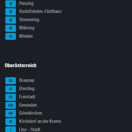
Penzing
W
Rudolfsheim-Fünfhaus
W
Simmering
W
Währing
W
Wieden
W
Oberösterreich
Braunau
BR
Eferding
EF
Freistadt
FR
Gmunden
GM
Grieskirchen
GR
Kirchdorf an der Krems
KI
Linz – Stadt
L