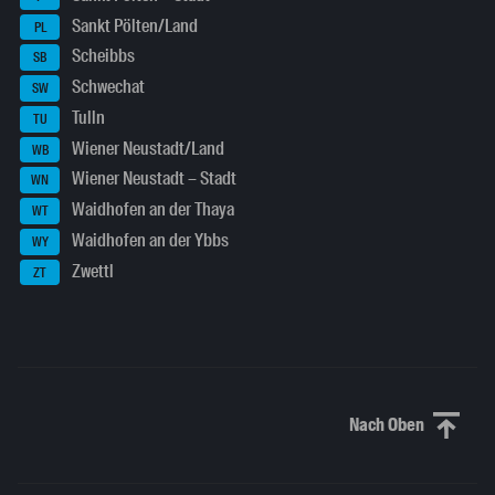
Sankt Pölten/Land
PL
Scheibbs
SB
Schwechat
SW
Tulln
TU
Wiener Neustadt/Land
WB
Wiener Neustadt – Stadt
WN
Waidhofen an der Thaya
WT
Waidhofen an der Ybbs
WY
Zwettl
ZT
Nach Oben
Nach oben sc