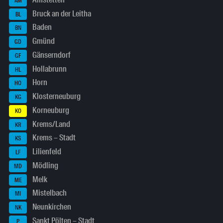
AM
Bruck an der Leitha
BL
Baden
BN
Gmünd
GD
Gänserndorf
GF
Hollabrunn
HL
Horn
HO
Klosterneuburg
KG
Korneuburg
KO
Krems/Land
KR
Krems – Stadt
KS
Lilienfeld
LF
Mödling
MD
Melk
ME
Mistelbach
MI
Neunkirchen
NK
Sankt Pölten – Stadt
P