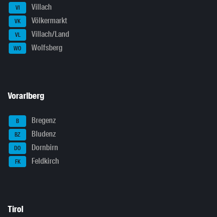
Villach
VI
Völkermarkt
VK
Villach/Land
VL
Wolfsberg
WO
Vorarlberg
Bregenz
B
Bludenz
BZ
Dornbirn
DO
Feldkirch
FK
Tirol