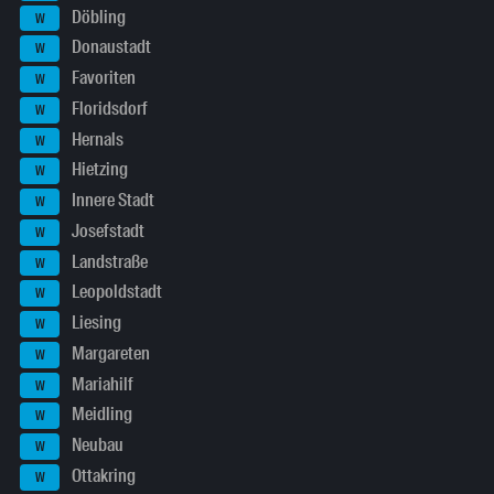
Döbling
W
Donaustadt
W
Favoriten
W
Floridsdorf
W
Hernals
W
Hietzing
W
Innere Stadt
W
Josefstadt
W
Landstraße
W
Leopoldstadt
W
Liesing
W
Margareten
W
Mariahilf
W
Meidling
W
Neubau
W
Ottakring
W