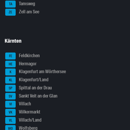
Tamsweg
TA
Zell am See
ZE
Kärnten
Feldkirchen
FE
Hermagor
HE
Klagenfurt am Wörthersee
K
Klagenfurt/Land
KL
Spittal an der Drau
SP
Sankt Veit an der Glan
SV
Villach
VI
Völkermarkt
VK
Villach/Land
VL
Wolfsberg
WO