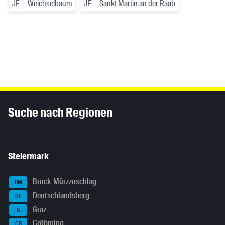
JE
Weichselbaum
JE
Sankt Martin an der Raab
Inhaltsinformationen
Suche nach Regionen
Steiermark
Bruck-Mürzzuschlag
BM
Deutschlandsberg
DL
Graz
G
Gröbming
GB