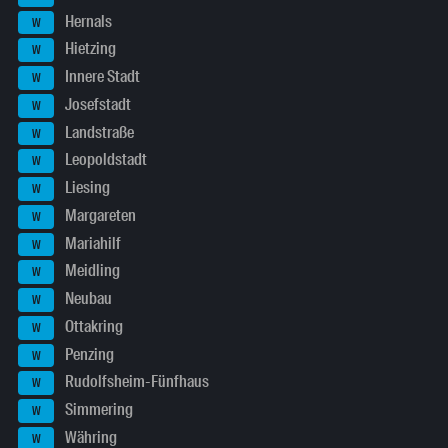
Hernals
W
Hietzing
W
Innere Stadt
W
Josefstadt
W
Landstraße
W
Leopoldstadt
W
Liesing
W
Margareten
W
Mariahilf
W
Meidling
W
Neubau
W
Ottakring
W
Penzing
W
Rudolfsheim-Fünfhaus
W
Simmering
W
Währing
W