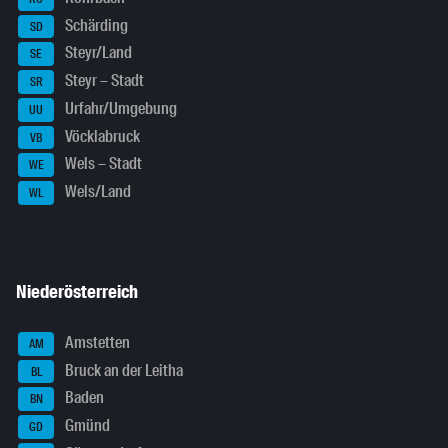
Schärding
SD
Steyr/Land
SE
Steyr – Stadt
SR
Urfahr/Umgebung
UU
Vöcklabruck
VB
Wels – Stadt
WE
Wels/Land
WL
Niederösterreich
Amstetten
AM
Bruck an der Leitha
BL
Baden
BN
Gmünd
GD