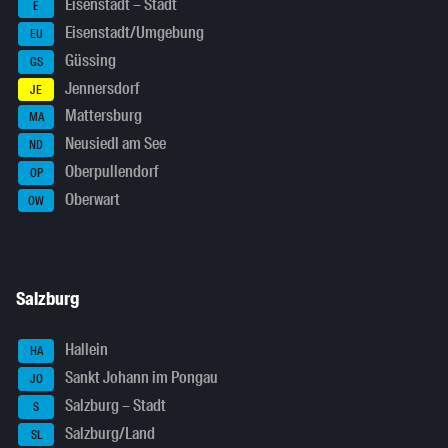
Eisenstadt – Stadt
E
Eisenstadt/Umgebung
EU
Güssing
GS
Jennersdorf
JE
Mattersburg
MA
Neusiedl am See
ND
Oberpullendorf
OP
Oberwart
OW
Salzburg
Hallein
HA
Sankt Johann im Pongau
JO
Salzburg – Stadt
S
Salzburg/Land
SL