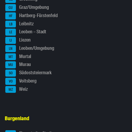
Graz/Umgebung
GU
Hartberg-Fürstenfeld
HF
Leibnitz
LB
Leoben – Stadt
LE
Liezen
LI
Leoben/Umgebung
LN
Murtal
MT
Murau
MU
Südoststeiermark
SO
Voitsberg
VO
Weiz
WZ
Burgenland