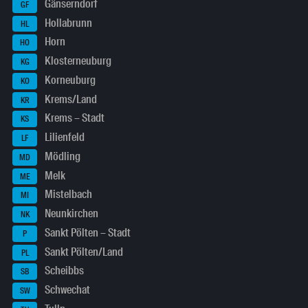
Gänserndorf
GF
Hollabrunn
HL
Horn
HO
Klosterneuburg
KG
Korneuburg
KO
Krems/Land
KR
Krems – Stadt
KS
Lilienfeld
LF
Mödling
MD
Melk
ME
Mistelbach
MI
Neunkirchen
NK
Sankt Pölten – Stadt
P
Sankt Pölten/Land
PL
Scheibbs
SB
Schwechat
SW