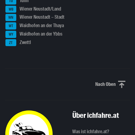
Tulln
TU
Wiener Neustadt/Land
WB
Wiener Neustadt – Stadt
WN
Waidhofen an der Thaya
WT
Waidhofen an der Ybbs
WY
Zwettl
ZT
Nach Oben
Nach oben sc
Über ichfahre.at
Was ist ichfahre.at?