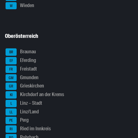
Wieden
W
Oberösterreich
Braunau
BR
Eferding
EF
Freistadt
FR
Gmunden
GM
Grieskirchen
GR
Kirchdorf an der Krems
KI
Linz – Stadt
L
Linz/Land
LL
Perg
PE
Ried im Innkreis
RI
Rohrbach
RO