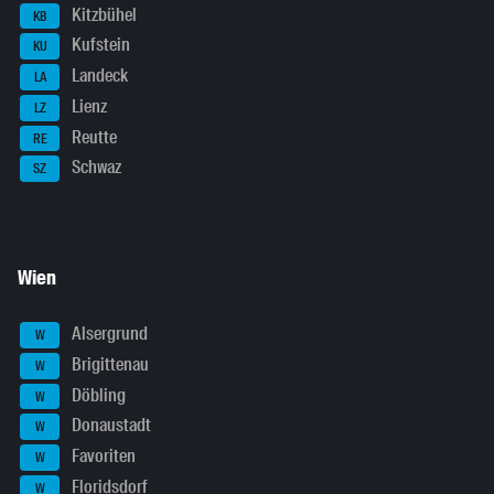
Kitzbühel
KB
Kufstein
KU
Landeck
LA
Lienz
LZ
Reutte
RE
Schwaz
SZ
Wien
Alsergrund
W
Brigittenau
W
Döbling
W
Donaustadt
W
Favoriten
W
Floridsdorf
W