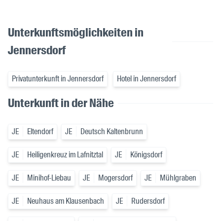
Unterkunftsmöglichkeiten in
Jennersdorf
Privatunterkunft in Jennersdorf
Hotel in Jennersdorf
Unterkunft in der Nähe
JE
Eltendorf
JE
Deutsch Kaltenbrunn
JE
Heiligenkreuz im Lafnitztal
JE
Königsdorf
JE
Minihof-Liebau
JE
Mogersdorf
JE
Mühlgraben
JE
Neuhaus am Klausenbach
JE
Rudersdorf