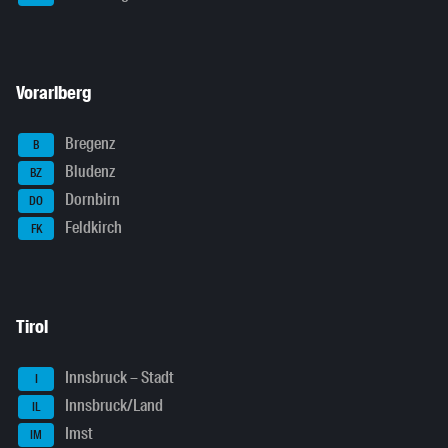
Vorarlberg
Bregenz
B
Bludenz
BZ
Dornbirn
DO
Feldkirch
FK
Tirol
Innsbruck – Stadt
I
Innsbruck/Land
IL
Imst
IM