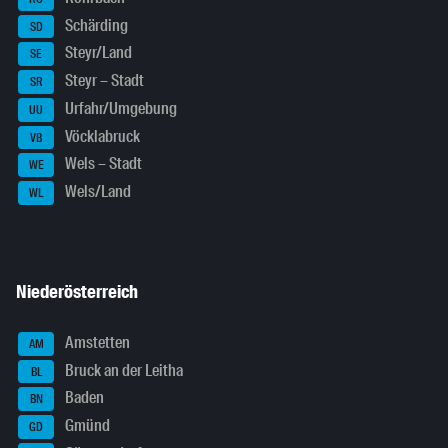
Schärding
SD
Steyr/Land
SE
Steyr – Stadt
SR
Urfahr/Umgebung
UU
Vöcklabruck
VB
Wels – Stadt
WE
Wels/Land
WL
Niederösterreich
Amstetten
AM
Bruck an der Leitha
BL
Baden
BN
Gmünd
GD