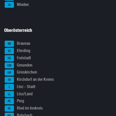
Wieden
W
Oberösterreich
Braunau
BR
Eferding
EF
Freistadt
FR
Gmunden
GM
Grieskirchen
GR
Kirchdorf an der Krems
KI
Linz – Stadt
L
Linz/Land
LL
Perg
PE
Ried im Innkreis
RI
Rohrbach
RO