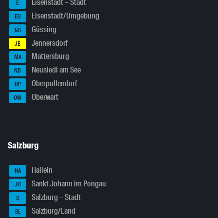
Eisenstadt – Stadt
E
Eisenstadt/Umgebung
EU
Güssing
GS
Jennersdorf
JE
Mattersburg
MA
Neusiedl am See
ND
Oberpullendorf
OP
Oberwart
OW
Salzburg
Hallein
HA
Sankt Johann im Pongau
JO
Salzburg – Stadt
S
Salzburg/Land
SL