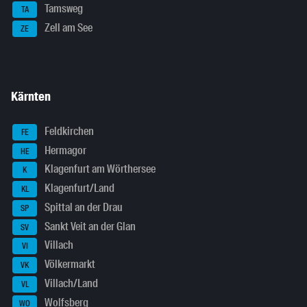
Tamsweg
TA
Zell am See
ZE
Kärnten
Feldkirchen
FE
Hermagor
HE
Klagenfurt am Wörthersee
K
Klagenfurt/Land
KL
Spittal an der Drau
SP
Sankt Veit an der Glan
SV
Villach
VI
Völkermarkt
VK
Villach/Land
VL
Wolfsberg
WO