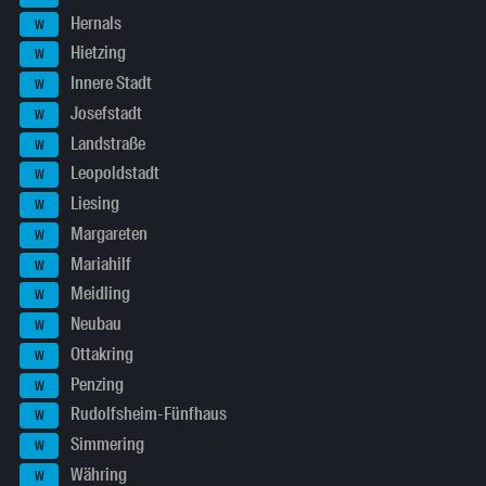
Hernals
W
Hietzing
W
Innere Stadt
W
Josefstadt
W
Landstraße
W
Leopoldstadt
W
Liesing
W
Margareten
W
Mariahilf
W
Meidling
W
Neubau
W
Ottakring
W
Penzing
W
Rudolfsheim-Fünfhaus
W
Simmering
W
Währing
W