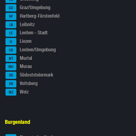
Graz/Umgebung
GU
Hartberg-Fürstenfeld
HF
Leibnitz
LB
Leoben – Stadt
LE
Liezen
LI
Leoben/Umgebung
LN
Murtal
MT
Murau
MU
Südoststeiermark
SO
Voitsberg
VO
Weiz
WZ
Burgenland