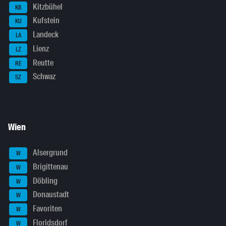
Kitzbühel
KB
Kufstein
KU
Landeck
LA
Lienz
LZ
Reutte
RE
Schwaz
SZ
Wien
Alsergrund
W
Brigittenau
W
Döbling
W
Donaustadt
W
Favoriten
W
Floridsdorf
W