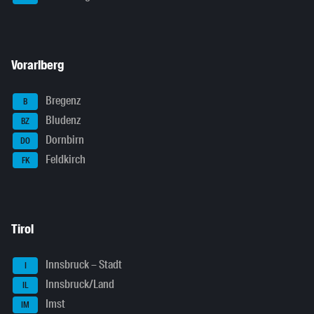
Vorarlberg
Bregenz
B
Bludenz
BZ
Dornbirn
DO
Feldkirch
FK
Tirol
Innsbruck – Stadt
I
Innsbruck/Land
IL
Imst
IM