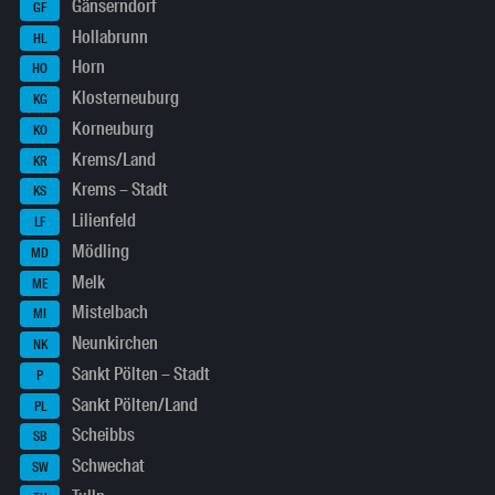
Gänserndorf
GF
Hollabrunn
HL
Horn
HO
Klosterneuburg
KG
Korneuburg
KO
Krems/Land
KR
Krems – Stadt
KS
Lilienfeld
LF
Mödling
MD
Melk
ME
Mistelbach
MI
Neunkirchen
NK
Sankt Pölten – Stadt
P
Sankt Pölten/Land
PL
Scheibbs
SB
Schwechat
SW