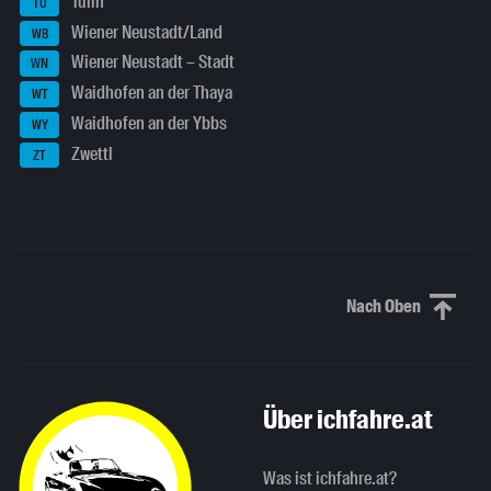
Tulln
TU
Wiener Neustadt/Land
WB
Wiener Neustadt – Stadt
WN
Waidhofen an der Thaya
WT
Waidhofen an der Ybbs
WY
Zwettl
ZT
Nach Oben
Nach oben sc
Über ichfahre.at
Was ist ichfahre.at?