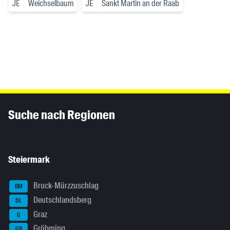
JE
Weichselbaum
JE
Sankt Martin an der Raab
Inhaltsinformationen
Suche nach Regionen
Steiermark
Bruck-Mürzzuschlag
BM
Deutschlandsberg
DL
Graz
G
Gröbming
GB