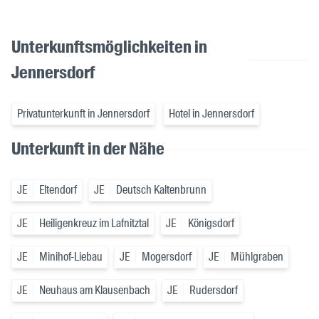
Unterkunftsmöglichkeiten in
Jennersdorf
Privatunterkunft in Jennersdorf
Hotel in Jennersdorf
Unterkunft in der Nähe
JE
Eltendorf
JE
Deutsch Kaltenbrunn
JE
Heiligenkreuz im Lafnitztal
JE
Königsdorf
JE
Minihof-Liebau
JE
Mogersdorf
JE
Mühlgraben
JE
Neuhaus am Klausenbach
JE
Rudersdorf