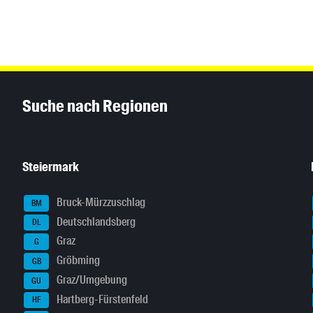
Inhaltsinformationen
Suche nach Regionen
Steiermark
Bruck-Mürzzuschlag
BM
Deutschlandsberg
DL
Graz
G
Gröbming
GB
Graz/Umgebung
GU
Hartberg-Fürstenfeld
HF