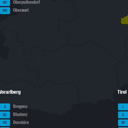
Oberpullendorf
OP
Oberwart
OW
Vorarlberg
Tirol
Bregenz
B
I
Bludenz
BZ
IL
Dornbirn
DO
IM