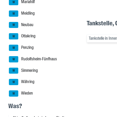
Mariahilf
W
Meidling
W
Tankstelle, 
Neubau
W
Ottakring
W
Tankstelle in Inne
Penzing
W
Rudolfsheim-Fünfhaus
W
Simmering
W
Währing
W
Wieden
W
Was?