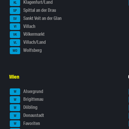
Klagenfurt/Land
KL
Spittal an der Drau
SP
Sankt Veit an der Glan
SV
Villach
VI
Völkermarkt
VK
Villach/Land
VL
Wolfsberg
WO
Wien
Alsergrund
W
Brigittenau
W
Döbling
W
Donaustadt
W
Favoriten
W