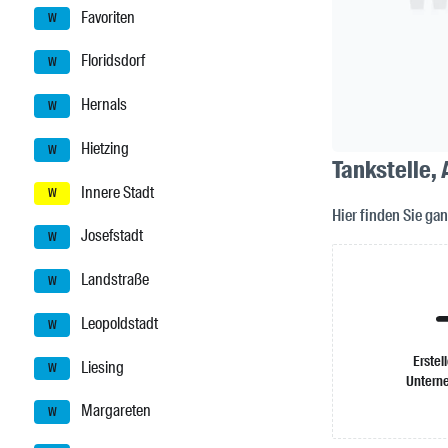
Favoriten
W
Floridsdorf
W
Hernals
W
Hietzing
W
Tankstelle,
Innere Stadt
W
Hier finden Sie ga
Josefstadt
W
Landstraße
W
Leopoldstadt
W
Erstel
Liesing
W
Untern
Margareten
W