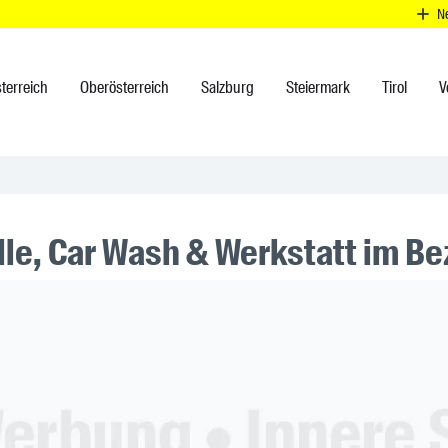
N
terreich
Oberösterreich
Salzburg
Steiermark
Tirol
V
lle, Car Wash & Werkstatt im Be
ner