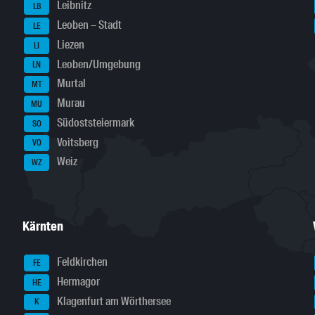
Leibnitz
LB
Leoben – Stadt
LE
Liezen
LI
Leoben/Umgebung
LN
Murtal
MT
Murau
MU
Südoststeiermark
SO
Voitsberg
VO
Weiz
WZ
Kärnten
Feldkirchen
FE
Hermagor
HE
Klagenfurt am Wörthersee
K