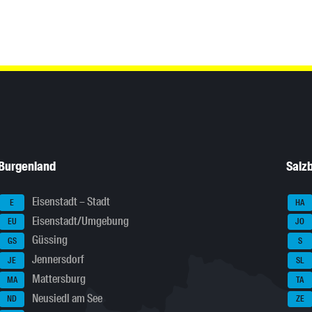
Burgenland
Salz
Eisenstadt – Stadt
E
HA
Eisenstadt/Umgebung
EU
JO
Güssing
GS
S
Jennersdorf
JE
SL
Mattersburg
MA
TA
Neusiedl am See
ND
ZE