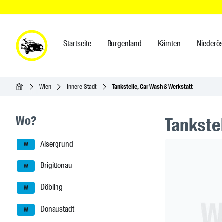
Startseite
Burgenland
Kärnten
Niederös
Startseite
Wien
Innere Stadt
Tankstelle, Car Wash & Werkstatt
Seitenleisten-Navigation
Wo?
Tankste
Alsergrund
Header Ban
W
Brigittenau
W
Döbling
W
Donaustadt
W