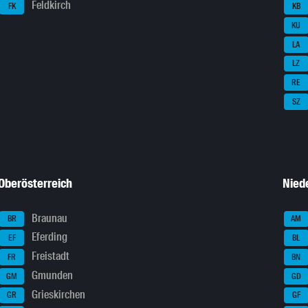
Feldkirch
FK
KB
KU
LA
LZ
RE
SZ
Oberösterreich
Nied
Braunau
BR
AM
Eferding
EF
BL
Freistadt
FR
BN
Gmunden
GM
GD
Grieskirchen
GR
GF